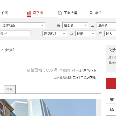
住宅
寫字樓
工業大廈
車位
選擇地區
由
最低價
至
最高價
建築面績
由
最細
至
最大
尖沙
>
尖沙咀
建築
此物
建築面積
3,093
呎
[未核實]
@HK$ 50
/ 呎 / 月
上次更新日期
2023年11月30日
街景