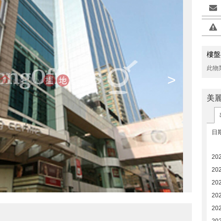
樓盤
此物
>
美
日
20
20
20
20
20