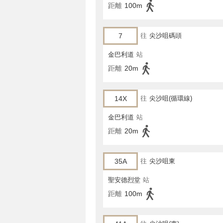
距離
100m
7
往
尖沙咀碼頭
金巴利道
站
距離
20m
14X
往
尖沙咀(循環線)
金巴利道
站
距離
20m
35A
往
尖沙咀東
聖安德烈堂
站
距離
100m