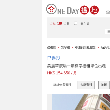
出租
出售
業主盤
搵樓盤
>
寫字樓
>
香港的出租樓盤
>
油尖旺
已過期
美麗華廣場一期寫字樓租單位出租
HK$ 154,650 / 月
詳細物業資料
大廈資料
地圖