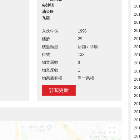
尖沙咀
201
油尖旺
20
九龍
20
20
入伙年份
1996
樓齡
29
20
樓盤類型
店舖 / 商場
20
街號
132
20
物業層數
8
20
物業座數
1
20
物業擁有權
單一業權
20
20
訂閱更新
201
20
20
20
20
20