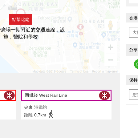
香港
點擊此處
華廣場一期附近的交通連線，設
施，醫院和學校
分享
保持
西鐵綫 West Rail Line
尖東
港鐵站
距離
0.7km