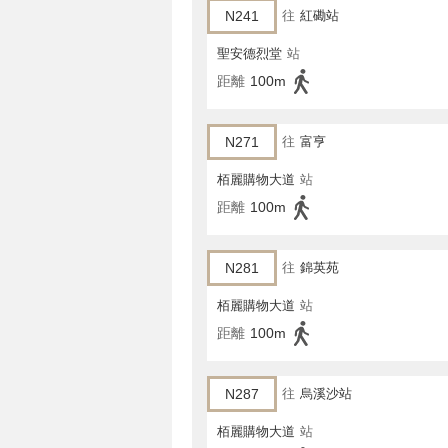
N241
往
紅磡站
聖安德烈堂
站
距離
100m
N271
往
富亨
栢麗購物大道
站
距離
100m
N281
往
錦英苑
栢麗購物大道
站
距離
100m
N287
往
烏溪沙站
栢麗購物大道
站