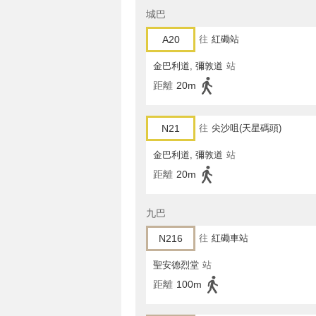
城巴
A20
往
紅磡站
金巴利道, 彌敦道
站
距離
20m
N21
往
尖沙咀(天星碼頭)
金巴利道, 彌敦道
站
距離
20m
九巴
N216
往
紅磡車站
聖安德烈堂
站
距離
100m