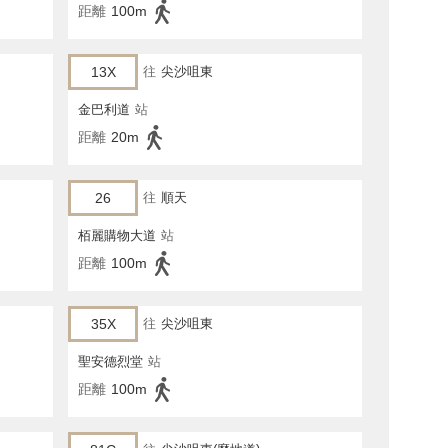
距離
100m
13X
往
尖沙咀東
金巴利道
站
距離
20m
26
往
順天
栢麗購物大道
站
距離
100m
35X
往
尖沙咀東
聖安德烈堂
站
距離
100m