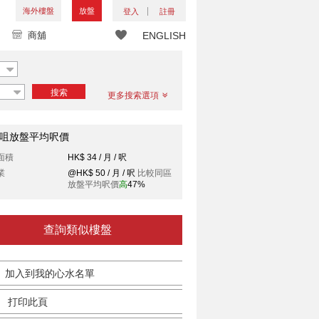
海外樓盤
放盤
登入
註冊
商舖
ENGLISH
搜索
更多搜索選項
咀放盤平均呎價
面積
HK$ 34 / 月 / 呎
業
@HK$ 50 / 月 / 呎
比較同區
放盤平均呎價
高
47%
查詢類似樓盤
加入到我的心水名單
打印此頁