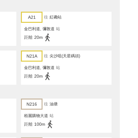
A21
往
紅磡站
金巴利道, 彌敦道
站
距離
20m
N21A
往
尖沙咀(天星碼頭)
金巴利道, 彌敦道
站
距離
20m
N216
往
油塘
栢麗購物大道
站
距離
100m