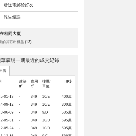
發送電郵給好友
報告錯誤
在相同大廈
業的其它出租盤
(13)
麗華廣場一期最近的成交紀錄
出售
期
建築
實用
樓層/
HK$
2
2
ft
ft
單位
25-01-13
-
349
10/E
400萬
24-09-12
-
349
10/E
300萬
23-06-09
-
349
9/D
585萬
22-05-31
-
349
10/D
595萬
22-05-24
-
349
10/D
595萬