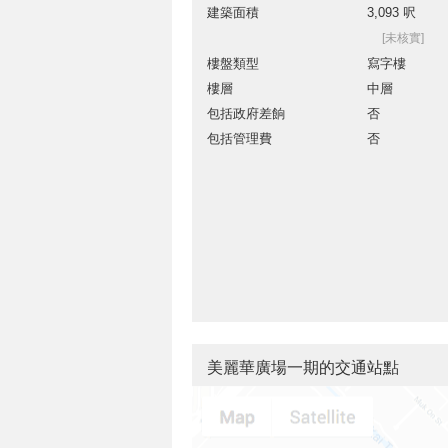
建築面積
3,093 呎
[未核實]
樓盤類型
寫字樓
樓層
中層
包括政府差餉
否
包括管理費
否
美麗華廣場一期的交通站點