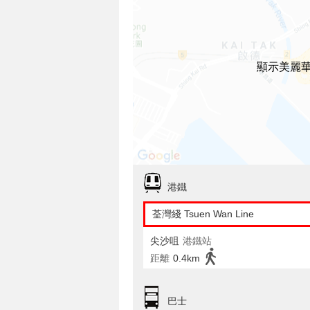
顯示美麗
港鐵
荃灣綫 Tsuen Wan Line
尖沙咀
港鐵站
距離
0.4km
巴士