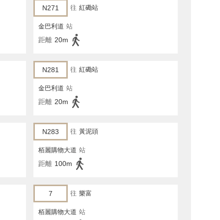
N271
往
紅磡站
金巴利道
站
距離
20m
N281
往
紅磡站
金巴利道
站
距離
20m
N283
往
黃泥頭
栢麗購物大道
站
距離
100m
7
往
樂富
栢麗購物大道
站