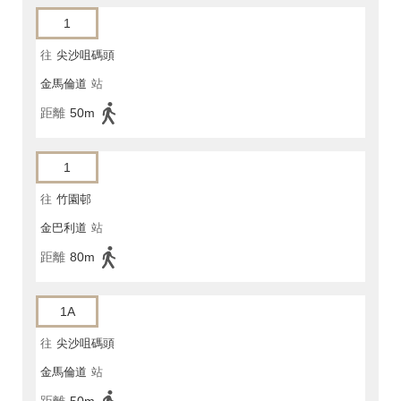
1
往
尖沙咀碼頭
金馬倫道
站
距離
50m
1
往
竹園邨
金巴利道
站
距離
80m
1A
往
尖沙咀碼頭
金馬倫道
站