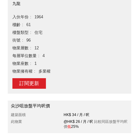
九龍
入伙年份
1964
樓齡
61
樓盤類型
住宅
街號
96
物業層數
12
每層單位數量
4
物業座數
1
物業擁有權
多業權
訂閱更新
尖沙咀放盤平均呎價
建築面積
HK$ 34 / 月 / 呎
此物業
@HK$ 26 / 月 / 呎
比較同區放盤平均呎
價
低
25%