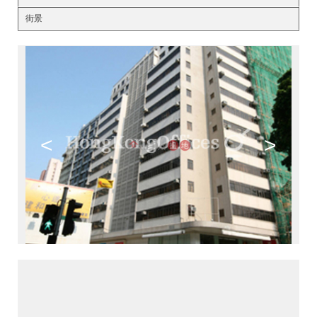
街景
<
>