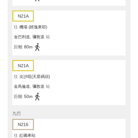
N21A
往
機場 (經逸東邨)
金巴利道, 彌敦道
站
距離
80m
N21A
往
尖沙咀(天星碼頭)
金馬倫道, 彌敦道
站
距離
50m
九巴
N216
往
紅磡車站