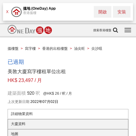
搵地 (OneDay) App
開啟
安裝
X
香港搵樓
搜索香港樓盤
Togg
navi
搵樓盤
>
寫字樓
>
香港的出租樓盤
>
油尖旺
>
尖沙咀
已過期
美敦大廈寫字樓租單位出租
HK$ 23,497 / 月
建築面積
920
呎
@HK$ 26
/ 呎 / 月
上次更新日期
2022年07月02日
詳細物業資料
大廈資料
地圖