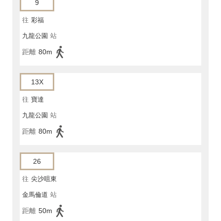
9
往
彩福
九龍公園
站
距離
80m
13X
往
寶達
九龍公園
站
距離
80m
26
往
尖沙咀東
金馬倫道
站
距離
50m