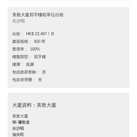
美敦大廈寫字樓租單位出租
尖沙咀
出租
HK$ 23,497 / 月
建築面積
920 呎
實用率
100%
樓盤類型
寫字樓
樓層
低層
包括政府差餉
否
包括管理費
否
大廈資料：美敦大廈
美敦大廈
96 彌敦道
尖沙咀
油尖旺