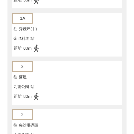
距離
50m
1A
往
秀茂坪(中)
金巴利道
站
距離
80m
2
往
蘇屋
九龍公園
站
距離
80m
2
往
尖沙咀碼頭