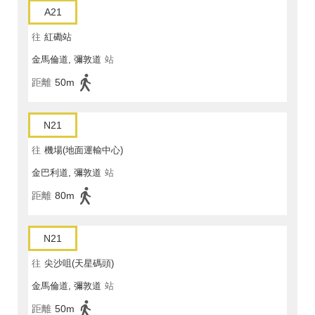
A21
往
紅磡站
金馬倫道, 彌敦道
站
距離
50m
N21
往
機場(地面運輸中心)
金巴利道, 彌敦道
站
距離
80m
N21
往
尖沙咀(天星碼頭)
金馬倫道, 彌敦道
站
距離
50m