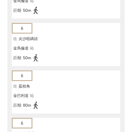
金馬倫道
站
距離
50m
6
往
尖沙咀碼頭
金馬倫道
站
距離
50m
6
往
荔枝角
金巴利道
站
距離
80m
6