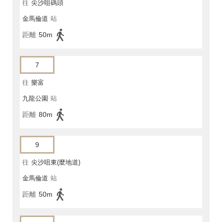
往
尖沙咀碼頭
金馬倫道
站
距離
50m
7
往
樂富
九龍公園
站
距離
80m
9
往
尖沙咀東(麼地道)
金馬倫道
站
距離
50m