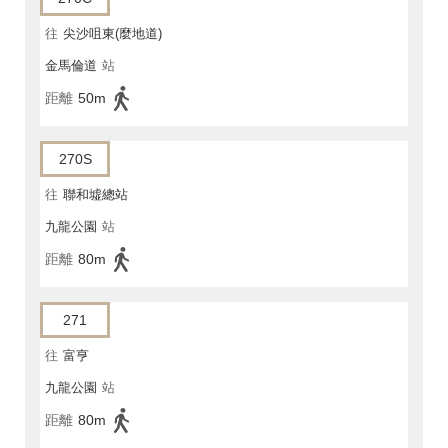
往
尖沙咀東(麼地道)
金馬倫道
站
距離
50m
270S
往
聯和墟總站
九龍公園
站
距離
80m
271
往
富亨
九龍公園
站
距離
80m