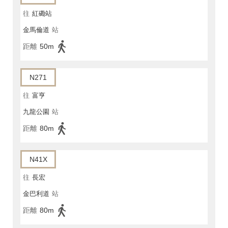
往
紅磡站
金馬倫道
站
距離
50m
N271
往
富亨
九龍公園
站
距離
80m
N41X
往
長宏
金巴利道
站
距離
80m