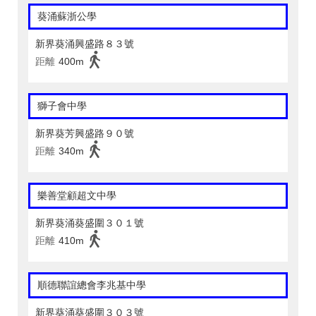
葵涌蘇浙公學
新界葵涌興盛路８３號
距離
400m
獅子會中學
新界葵芳興盛路９０號
距離
340m
樂善堂顧超文中學
新界葵涌葵盛圍３０１號
距離
410m
順德聯誼總會李兆基中學
新界葵涌葵盛圍３０３號