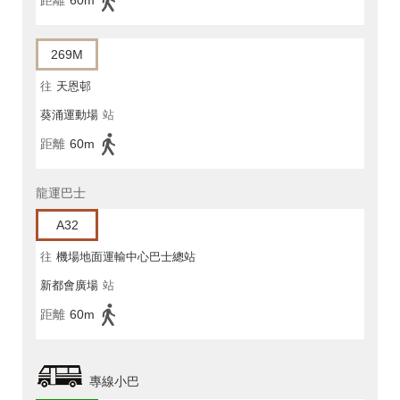
距離
60m
269M
往
天恩邨
葵涌運動場
站
距離
60m
龍運巴士
A32
往
機場地面運輸中心巴士總站
新都會廣場
站
距離
60m
專線小巴