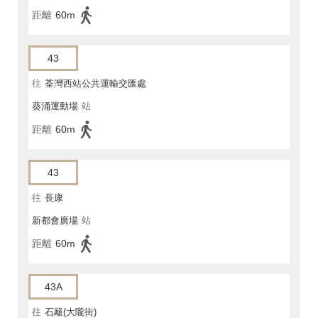
距離
60m
43
往
荃灣西站公共運輸交匯處
葵涌運動場
站
距離
60m
43
往
長康
新都會廣場
站
距離
60m
43A
往
石籬(大隴街)