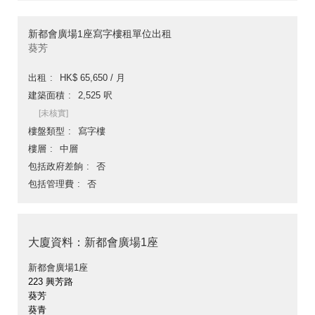
新都會廣場1座寫字樓租單位出租
葵芳
出租
HK$ 65,650 / 月
建築面積
2,525 呎
[未核實]
樓盤類型
寫字樓
樓層
中層
包括政府差餉
否
包括管理費
否
大廈資料：新都會廣場1座
新都會廣場1座
223 興芳路
葵芳
葵青