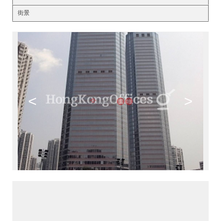
街景
<
>