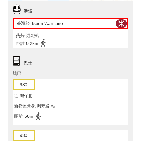
港鐵
荃灣綫 Tsuen Wan Line
葵芳
港鐵站
距離
0.2km
巴士
城巴
930
往
灣仔北
新都會廣場, 興芳路
站
距離
60m
930