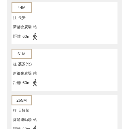
44M
往
長安
新都會廣場
站
距離
60m
61M
往
荔景(北)
新都會廣場
站
距離
60m
265M
往
天恆邨
葵涌運動場
站