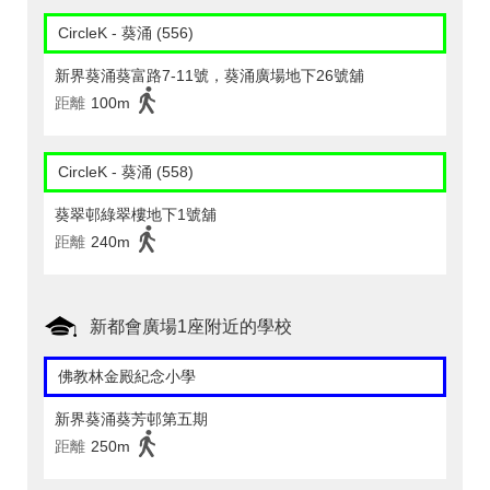
CircleK - 葵涌 (556)
新界葵涌葵富路7-11號，葵涌廣場地下26號舖
距離
100m
CircleK - 葵涌 (558)
葵翠邨綠翠樓地下1號舖
距離
240m
新都會廣場1座附近的學校
佛教林金殿紀念小學
新界葵涌葵芳邨第五期
距離
250m