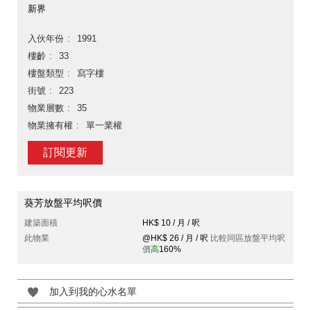
新界
入伙年份
1991
樓齡
33
樓盤類型
寫字樓
街號
223
物業層數
35
物業擁有權
單一業權
訂閱更新
葵芳放盤平均呎價
建築面積
HK$ 10 / 月 / 呎
此物業
@HK$ 26 / 月 / 呎
比較同區放盤平均呎
價
高
160%
加入到我的心水名單