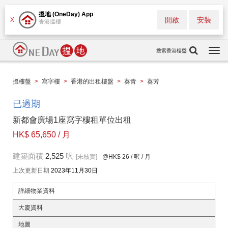
搵地 (OneDay) App
開啟
安裝
X
香港搵樓
搜索香港樓盤
Togg
navi
搵樓盤
>
寫字樓
>
香港的出租樓盤
>
葵青
>
葵芳
已過期
新都會廣場1座寫字樓租單位出租
HK$ 65,650 / 月
建築面積
2,525
呎
[未核實]
@HK$ 26
/ 呎 / 月
上次更新日期
2023年11月30日
詳細物業資料
大廈資料
地圖