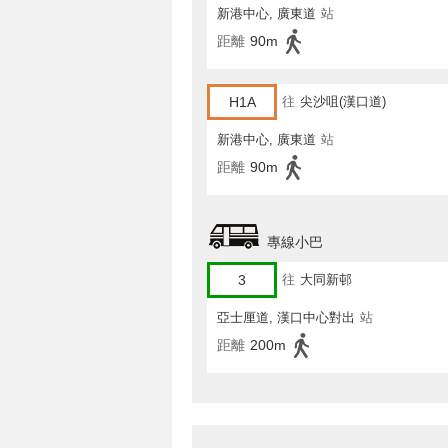
新港中心, 廣東道
站
距離
90m
H1A
往
尖沙咀(漢口道)
新港中心, 廣東道
站
距離
90m
專線小巴
3
往
大同新邨
亞士厘道, 漢口中心對出
站
距離
200m