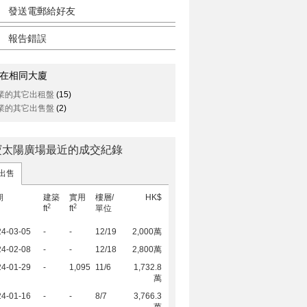
發送電郵給好友
報告錯誤
在相同大廈
業的其它出租盤
(15)
業的其它出售盤
(2)
寶太陽廣場最近的成交紀錄
出售
期
建築
實用
樓層/
HK$
2
2
ft
ft
單位
24-03-05
-
-
12/19
2,000萬
24-02-08
-
-
12/18
2,800萬
24-01-29
-
1,095
11/6
1,732.8
萬
24-01-16
-
-
8/7
3,766.3