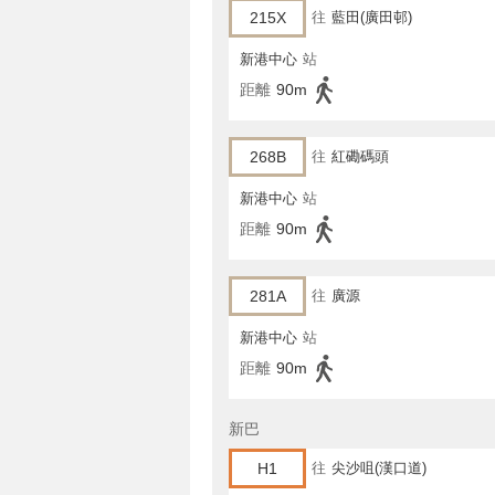
215X
往
藍田(廣田邨)
新港中心
站
距離
90m
268B
往
紅磡碼頭
新港中心
站
距離
90m
281A
往
廣源
新港中心
站
距離
90m
新巴
H1
往
尖沙咀(漢口道)