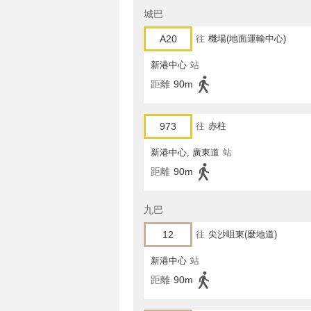
城巴
A20
往
機場(地面運輸中心)
新港中心
站
距離
90m
973
往
赤柱
新港中心, 廣東道
站
距離
90m
九巴
12
往
尖沙咀東(麼地道)
新港中心
站
距離
90m