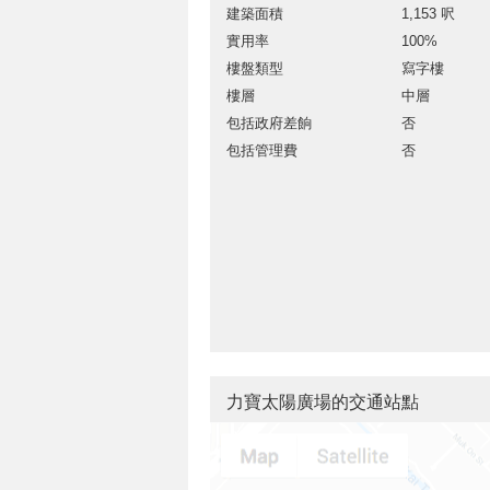
建築面積
1,153 呎
實用率
100%
樓盤類型
寫字樓
樓層
中層
包括政府差餉
否
包括管理費
否
力寶太陽廣場的交通站點