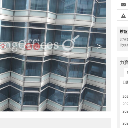
樓盤
此物
>
此物
力
日
20
20
20
20