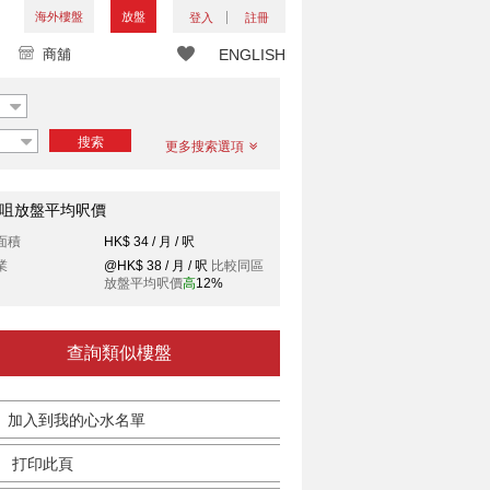
海外樓盤
放盤
登入
註冊
商舖
ENGLISH
搜索
更多搜索選項
咀放盤平均呎價
面積
HK$ 34 / 月 / 呎
業
@HK$ 38 / 月 / 呎
比較同區
放盤平均呎價
高
12%
查詢類似樓盤
加入到我的心水名單
打印此頁