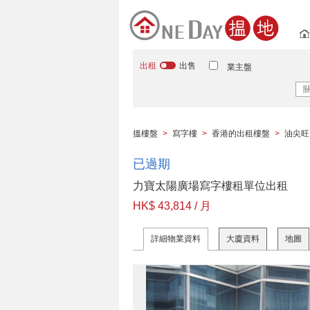
出租
出售
業主盤
搵樓盤
>
寫字樓
>
香港的出租樓盤
>
油尖旺
已過期
力寶太陽廣場寫字樓租單位出租
HK$ 43,814 / 月
詳細物業資料
大廈資料
地圖