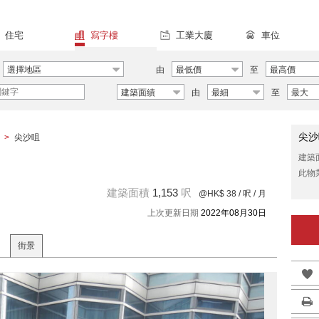
住宅
寫字樓
工業大廈
車位
選擇地區
由
最低價
至
最高價
建築面績
由
最細
至
最大
尖沙
>
尖沙咀
建築
此物
建築面積
1,153
呎
@HK$ 38
/ 呎 / 月
上次更新日期
2022年08月30日
街景