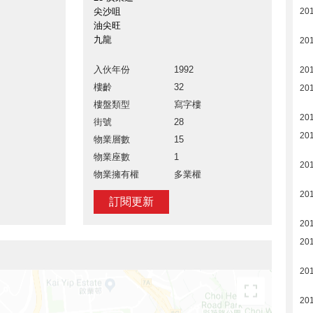
尖沙咀
20
油尖旺
九龍
20
入伙年份
1992
20
樓齡
32
20
樓盤類型
寫字樓
20
街號
28
20
物業層數
15
物業座數
1
20
物業擁有權
多業權
20
訂閱更新
201
201
20
20