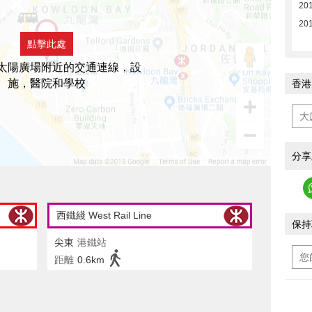
20
20
點擊此處
太陽廣場附近的交通連線，設
施，醫院和學校
香港
分享
西鐵綫 West Rail Line
保持
尖東
港鐵站
距離
0.6km