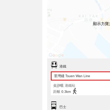
顯示力寶
港鐵
荃灣綫 Tsuen Wan Line
尖沙咀
港鐵站
距離
0.3km
巴士