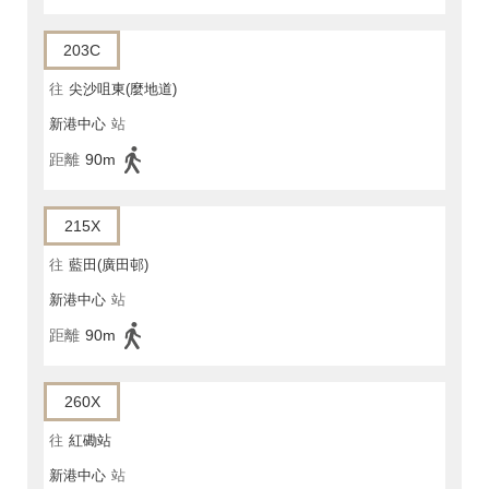
203C
往
尖沙咀東(麼地道)
新港中心
站
距離
90m
215X
往
藍田(廣田邨)
新港中心
站
距離
90m
260X
往
紅磡站
新港中心
站