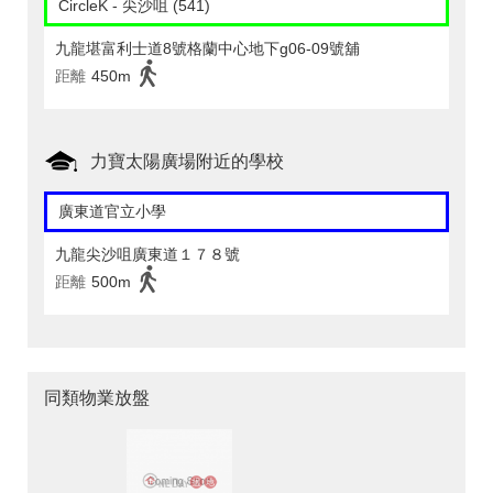
CircleK - 尖沙咀 (541)
九龍堪富利士道8號格蘭中心地下g06-09號舖
距離
450m
力寶太陽廣場附近的學校
廣東道官立小學
九龍尖沙咀廣東道１７８號
距離
500m
同類物業放盤