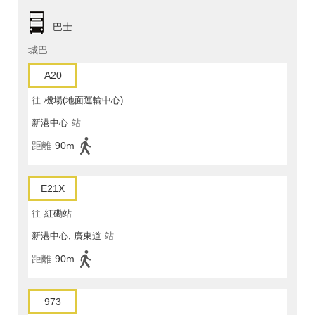
巴士
城巴
A20
往
機場(地面運輸中心)
新港中心
站
距離
90m
E21X
往
紅磡站
新港中心, 廣東道
站
距離
90m
973