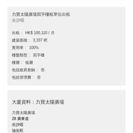
力寶太陽廣場寫字樓租單位出租
尖沙咀
出租
HK$ 100,110 / 月
建築面積
3,337 呎
實用率
100%
樓盤類型
寫字樓
樓層
低層
包括政府差餉
否
包括管理費
否
大廈資料：力寶太陽廣場
力寶太陽廣場
28 廣東道
尖沙咀
油尖旺