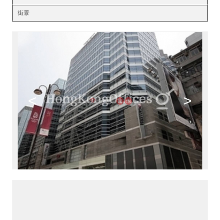
街景
<
>