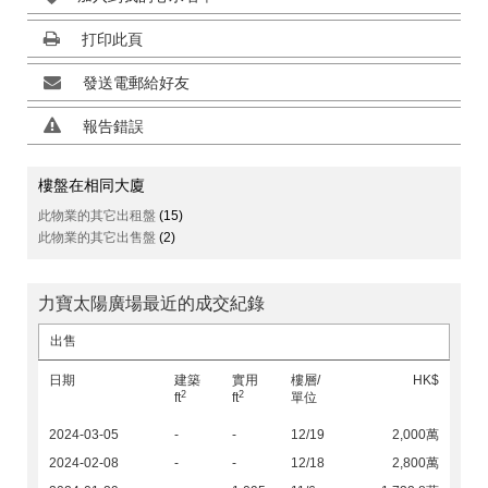
打印此頁
發送電郵給好友
報告錯誤
樓盤在相同大廈
此物業的其它出租盤
(15)
此物業的其它出售盤
(2)
力寶太陽廣場最近的成交紀錄
出售
日期
建築
實用
樓層/
HK$
2
2
ft
ft
單位
2024-03-05
-
-
12/19
2,000萬
2024-02-08
-
-
12/18
2,800萬