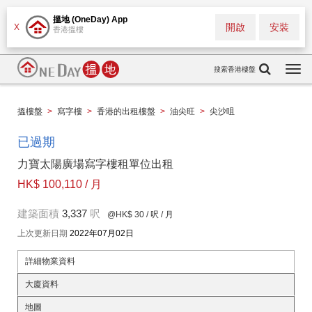
搵地 (OneDay) App
開啟
安裝
X
香港搵樓
搜索香港樓盤
Togg
navi
搵樓盤
>
寫字樓
>
香港的出租樓盤
>
油尖旺
>
尖沙咀
已過期
力寶太陽廣場寫字樓租單位出租
HK$ 100,110 / 月
建築面積
3,337
呎
@HK$ 30
/ 呎 / 月
上次更新日期
2022年07月02日
詳細物業資料
大廈資料
地圖