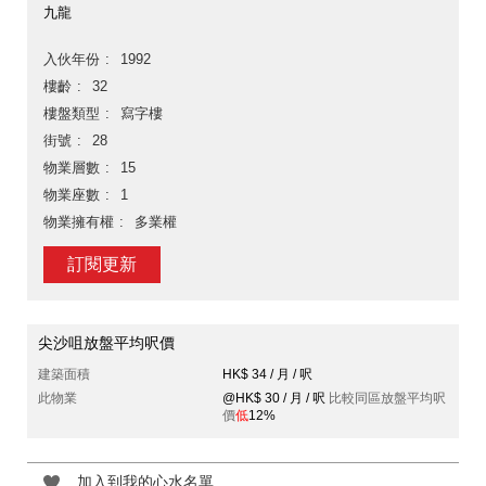
九龍
入伙年份
1992
樓齡
32
樓盤類型
寫字樓
街號
28
物業層數
15
物業座數
1
物業擁有權
多業權
訂閱更新
尖沙咀放盤平均呎價
建築面積
HK$ 34 / 月 / 呎
此物業
@HK$ 30 / 月 / 呎
比較同區放盤平均呎
價
低
12%
加入到我的心水名單