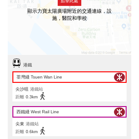
點擊此處
顯示力寶太陽廣場附近的交通連線，設
施，醫院和學校
港鐵
荃灣綫 Tsuen Wan Line
尖沙咀
港鐵站
距離
0.3km
西鐵綫 West Rail Line
尖東
港鐵站
距離
0.6km