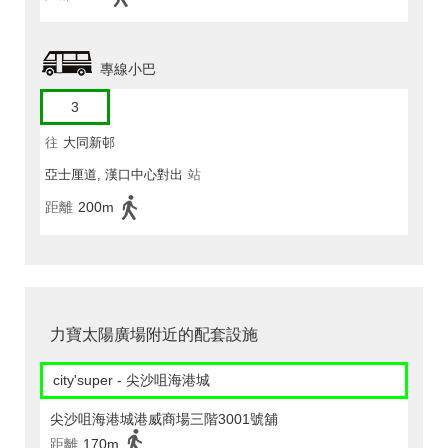
專線小巴
3
往
大同新邨
亞士厘道, 漢口中心對出
站
距離
200m
力寶太陽廣場附近的配套設施
city'super - 尖沙咀海港城
尖沙咀海港城港威商場三階3001號舖
距離
170m