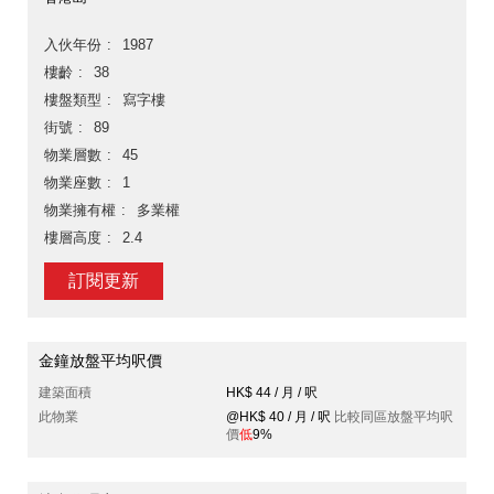
入伙年份
1987
樓齡
38
樓盤類型
寫字樓
街號
89
物業層數
45
物業座數
1
物業擁有權
多業權
樓層高度
2.4
訂閱更新
金鐘放盤平均呎價
建築面積
HK$ 44 / 月 / 呎
此物業
@HK$ 40 / 月 / 呎
比較同區放盤平均呎
價
低
9%