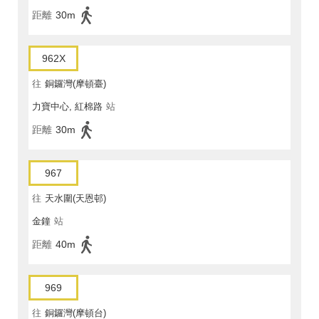
距離
30m
962X
往
銅鑼灣(摩頓臺)
力寶中心, 紅棉路
站
距離
30m
967
往
天水圍(天恩邨)
金鐘
站
距離
40m
969
往
銅鑼灣(摩頓台)