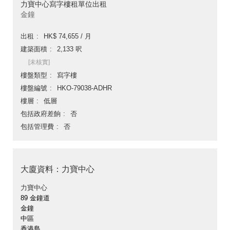
力寶中心寫字樓租單位出租
金鐘
出租
HK$ 74,655 / 月
建築面積
2,133 呎
[未核實]
樓盤類型
寫字樓
樓盤編號
HKO-79038-ADHR
樓層
低層
包括政府差餉
否
包括管理費
否
大廈資料：力寶中心
力寶中心
89 金鐘道
金鐘
中區
香港島