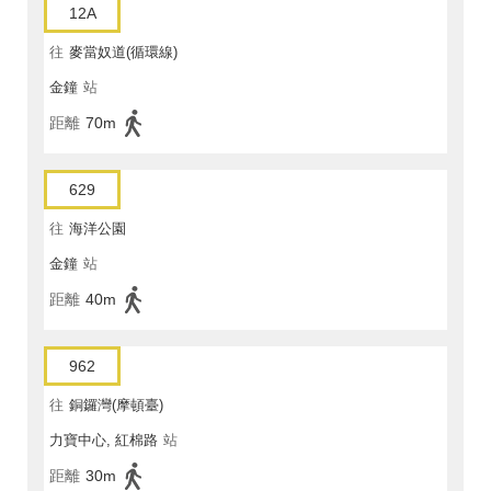
12A
往
麥當奴道(循環線)
金鐘
站
距離
70m
629
往
海洋公園
金鐘
站
距離
40m
962
往
銅鑼灣(摩頓臺)
力寶中心, 紅棉路
站
距離
30m