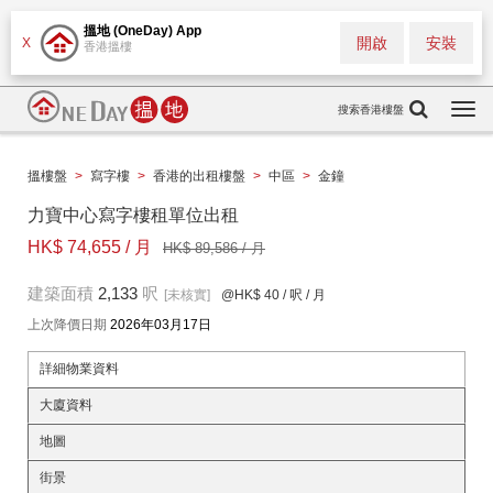
搵地 (OneDay) App
開啟
安裝
X
香港搵樓
搜索香港樓盤
Togg
navi
搵樓盤
>
寫字樓
>
香港的出租樓盤
>
中區
>
金鐘
力寶中心寫字樓租單位出租
HK$ 74,655 / 月
HK$ 89,586 / 月
建築面積
2,133
呎
[未核實]
@HK$ 40
/ 呎 / 月
上次降價日期
2026年03月17日
詳細物業資料
大廈資料
地圖
街景