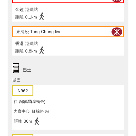
金鐘
港鐵站
距離
0.1km
東涌綫 Tung Chung line
香港
港鐵站
距離
0.8km
巴士
城巴
N962
往
銅鑼灣(摩頓臺)
力寶中心, 紅棉路
站
距離
30m