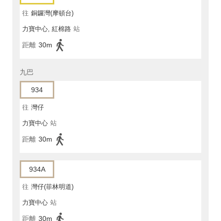
往
銅鑼灣(摩頓台)
力寶中心, 紅棉路
站
距離
30m
九巴
934
往
灣仔
力寶中心
站
距離
30m
934A
往
灣仔(菲林明道)
力寶中心
站
距離
30m