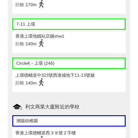
距離
170m
7-11 上環
香港上環地鐵站店舖shw1
距離
140m
CircleK - 上環 (246)
上環德輔道中323號西港城地下11-13號舖
距離
140m
利文商業大廈附近的學校
潮陽幼稚園
香港上環德輔道西３８號２字樓