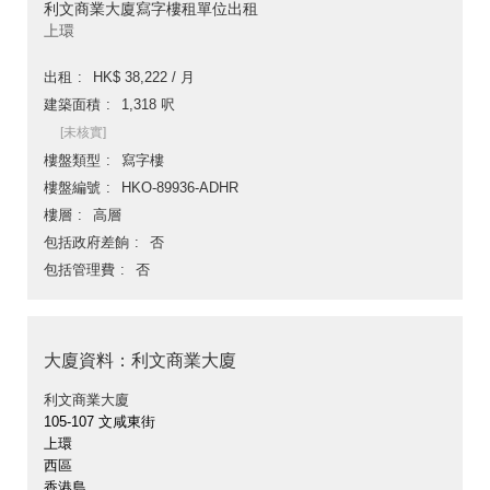
利文商業大廈寫字樓租單位出租
上環
出租
HK$ 38,222 / 月
建築面積
1,318 呎
[未核實]
樓盤類型
寫字樓
樓盤編號
HKO-89936-ADHR
樓層
高層
包括政府差餉
否
包括管理費
否
大廈資料：利文商業大廈
利文商業大廈
105-107 文咸東街
上環
西區
香港島