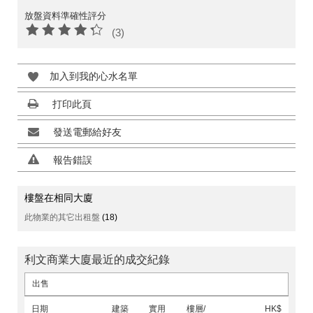
放盤資料準確性評分
(3)
加入到我的心水名單
打印此頁
發送電郵給好友
報告錯誤
樓盤在相同大廈
此物業的其它出租盤
(18)
利文商業大廈最近的成交紀錄
出售
日期
建築
實用
樓層/
HK$