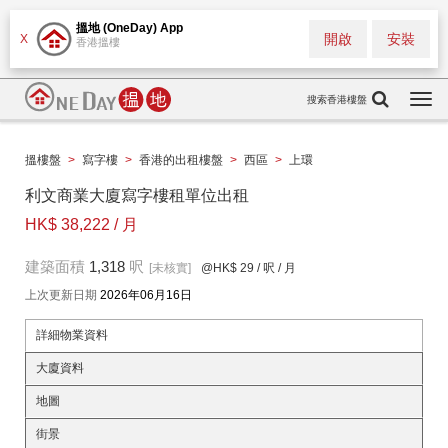
搵地 (OneDay) App
開啟
安裝
X
香港搵樓
搜索香港樓盤
Togg
navi
搵樓盤
>
寫字樓
>
香港的出租樓盤
>
西區
>
上環
利文商業大廈寫字樓租單位出租
HK$ 38,222 / 月
建築面積
1,318
呎
[未核實]
@HK$ 29
/ 呎 / 月
上次更新日期
2026年06月16日
詳細物業資料
大廈資料
地圖
街景