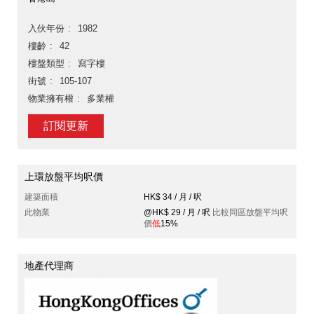
入伙年份
1982
樓齡
42
樓盤類型
寫字樓
街號
105-107
物業擁有權
多業權
訂閱更新
上環放盤平均呎價
建築面積
HK$ 34 / 月 / 呎
此物業
@HK$ 29 / 月 / 呎
比較同區放盤平均呎
價
低
15%
地產代理商