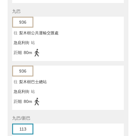
九巴
936
往
梨木樹公共運輸交匯處
急庇利街
站
距離
80m
936
往
梨木樹巴士總站
急庇利街
站
距離
80m
九巴/新巴
113