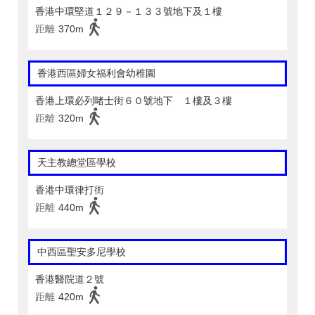
香港中環堅道１２９－１３３號地下及１樓
距離
370m
香港西區婦女福利會幼稚園
香港上環必列啫士街６０號地下 １樓及３樓
距離
320m
天主教總堂區學校
香港中環律打街
距離
440m
中西區聖安多尼學校
香港醫院道２號
距離
420m