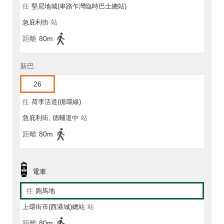
往
堅尼地城(卑路乍灣臨時巴士總站)
急庇利街
站
距離
80m
新巴
26
往
荷李活道(循環線)
急庇利街, 德輔道中
站
距離
80m
電車
往
跑馬地
上環街市(西港城)總站
站
距離
80m