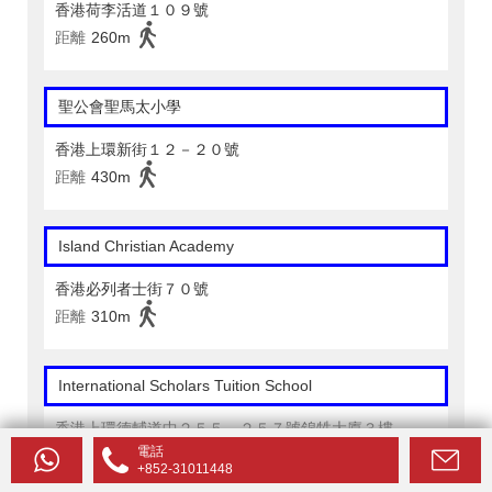
香港荷李活道１０９號
距離
260m
聖公會聖馬太小學
香港上環新街１２－２０號
距離
430m
Island Christian Academy
香港必列者士街７０號
距離
310m
International Scholars Tuition School
香港上環德輔道中２５５－２５７號錦甡大廈３樓
電話
距離
140m
+852-31011448