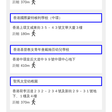
距離
370m
香港國際蒙特梭利學校（中環）
香港上環文咸東街３５－４３號文華大廈３樓
距離
180m
香港基督教女青年會戴翰芬幼兒學校
香港中環皇后大道中９９號中環中心地下
距離
410m
聖馬太堂幼稚園
香港荷李活道２３２－２３４號及新街２９－３１號地
下、１樓及４樓
距離
370m