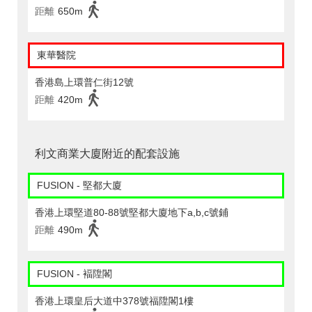
距離
650m
東華醫院
香港島上環普仁街12號
距離
420m
利文商業大廈附近的配套設施
FUSION - 堅都大廈
香港上環堅道80-88號堅都大廈地下a,b,c號鋪
距離
490m
FUSION - 褔陞閣
香港上環皇后大道中378號福陞閣1樓