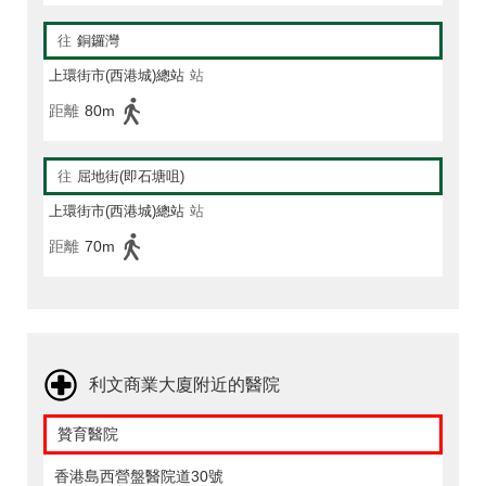
往
銅鑼灣
上環街市(西港城)總站
站
距離
80m
往
屈地街(即石塘咀)
上環街市(西港城)總站
站
距離
70m
利文商業大廈附近的醫院
贊育醫院
香港島西營盤醫院道30號