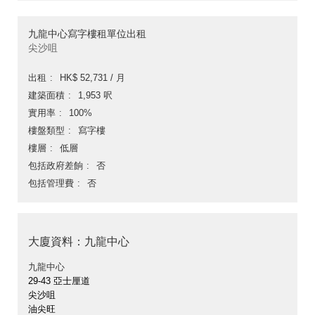
九龍中心寫字樓租單位出租
尖沙咀
出租
HK$ 52,731 / 月
建築面積
1,953 呎
實用率
100%
樓盤類型
寫字樓
樓層
低層
包括政府差餉
否
包括管理費
否
大廈資料：九龍中心
九龍中心
29-43 亞士厘道
尖沙咀
油尖旺