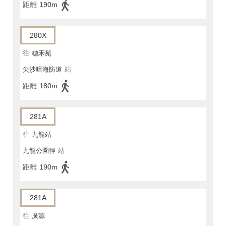
距離
190m
280X
往
穗禾苑
尖沙咀海防道
站
距離
180m
281A
往
九龍站
九龍公園徑
站
距離
190m
281A
往
廣源