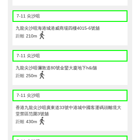
7-11 尖沙咀
九龍尖沙咀海港城港威商場四樓4015-6號舖
距離
210m
7-11 尖沙咀
九龍尖沙咀彌敦道80號金鑾大廈地下h&i舗
距離
250m
7-11 尖沙咀
香港九龍尖沙咀廣東道33號中港城中國客運碼頭離境大
堂禁區笵圍3號舖
距離
430m