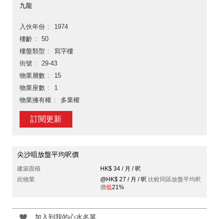
九龍
入伙年份
1974
樓齡
50
樓盤類型
寫字樓
街號
29-43
物業層數
15
物業座數
1
物業擁有權
多業權
訂閱更新
尖沙咀放盤平均呎價
建築面積
HK$ 34 / 月 / 呎
此物業
@HK$ 27 / 月 / 呎
比較同區放盤平均呎
價
低
21%
加入到我的心水名單