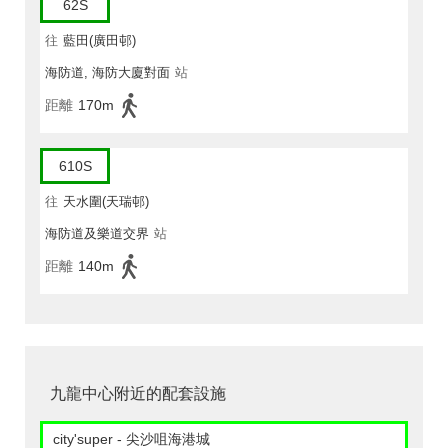
62S
往
藍田(廣田邨)
海防道, 海防大廈對面
站
距離
170m
610S
往
天水圍(天瑞邨)
海防道及樂道交界
站
距離
140m
九龍中心附近的配套設施
city'super - 尖沙咀海港城