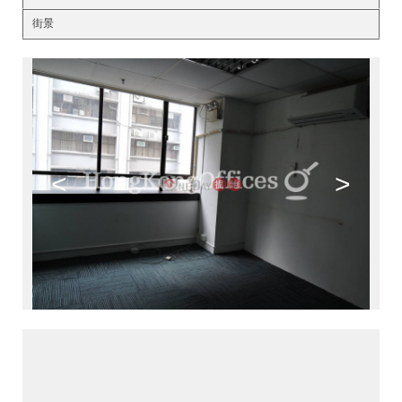
街景
<
>