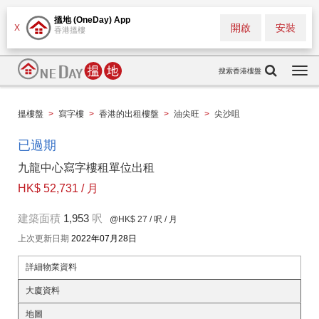
搵地 (OneDay) App
開啟
安裝
X
香港搵樓
搜索香港樓盤
Togg
navi
搵樓盤
>
寫字樓
>
香港的出租樓盤
>
油尖旺
>
尖沙咀
已過期
九龍中心寫字樓租單位出租
HK$ 52,731 / 月
建築面積
1,953
呎
@HK$ 27
/ 呎 / 月
上次更新日期
2022年07月28日
詳細物業資料
大廈資料
地圖