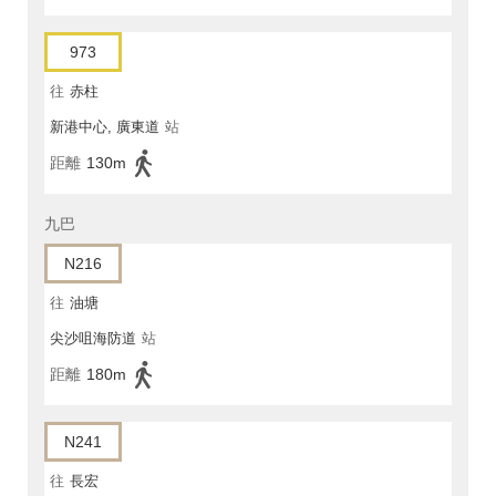
973
往
赤柱
新港中心, 廣東道
站
距離
130m
九巴
N216
往
油塘
尖沙咀海防道
站
距離
180m
N241
往
長宏