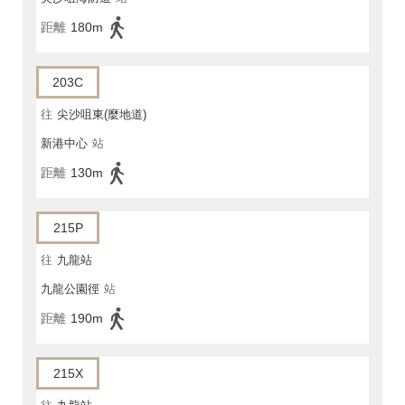
距離
180m
203C
往
尖沙咀東(麼地道)
新港中心
站
距離
130m
215P
往
九龍站
九龍公園徑
站
距離
190m
215X