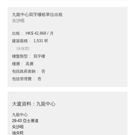
九龍中心寫字樓租單位出租
尖沙咀
出租
HK$ 42,868 / 月
建築面積
1,531 呎
[未核實]
樓盤類型
寫字樓
樓層
高層
包括政府差餉
否
包括管理費
否
大廈資料：九龍中心
九龍中心
29-43 亞士厘道
尖沙咀
油尖旺