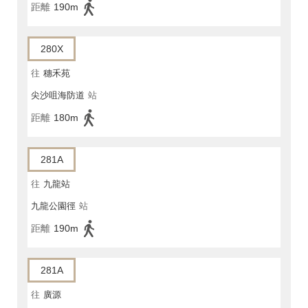
距離
190m
280X
往
穗禾苑
尖沙咀海防道
站
距離
180m
281A
往
九龍站
九龍公園徑
站
距離
190m
281A
往
廣源