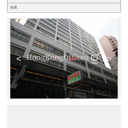
街景
<
>