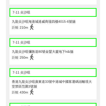
7-11 尖沙咀
九龍尖沙咀海港城港威商場四樓4015-6號舖
距離
210m
7-11 尖沙咀
九龍尖沙咀彌敦道80號金鑾大廈地下h&i舗
距離
250m
7-11 尖沙咀
香港九龍尖沙咀廣東道33號中港城中國客運碼頭離境大
堂禁區笵圍3號舖
距離
430m