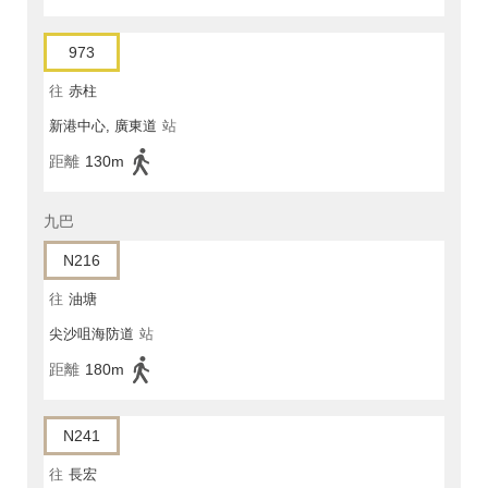
973
往
赤柱
新港中心, 廣東道
站
距離
130m
九巴
N216
往
油塘
尖沙咀海防道
站
距離
180m
N241
往
長宏