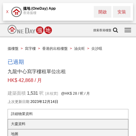
搵地 (OneDay) App
開啟
安裝
X
香港搵樓
搜索香港樓盤
Togg
navi
搵樓盤
>
寫字樓
>
香港的出租樓盤
>
油尖旺
>
尖沙咀
已過期
九龍中心寫字樓租單位出租
HK$ 42,868 / 月
建築面積
1,531
呎
[未核實]
@HK$ 28
/ 呎 / 月
上次更新日期
2023年12月14日
詳細物業資料
大廈資料
地圖