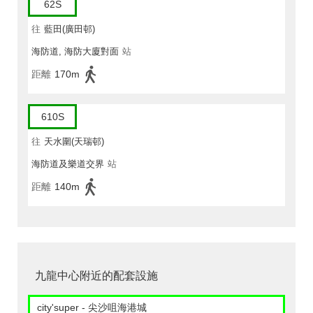
62S
往
藍田(廣田邨)
海防道, 海防大廈對面
站
距離
170m
610S
往
天水圍(天瑞邨)
海防道及樂道交界
站
距離
140m
九龍中心附近的配套設施
city'super - 尖沙咀海港城