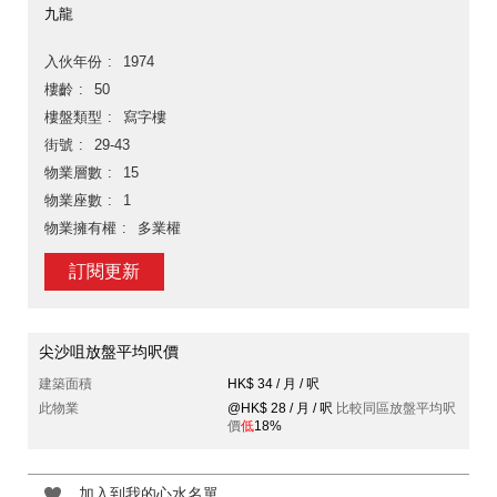
九龍
入伙年份
1974
樓齡
50
樓盤類型
寫字樓
街號
29-43
物業層數
15
物業座數
1
物業擁有權
多業權
訂閱更新
尖沙咀放盤平均呎價
建築面積
HK$ 34 / 月 / 呎
此物業
@HK$ 28 / 月 / 呎
比較同區放盤平均呎
價
低
18%
加入到我的心水名單