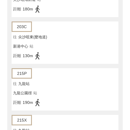
距離
180m
203C
往
尖沙咀東(麼地道)
新港中心
站
距離
130m
215P
往
九龍站
九龍公園徑
站
距離
190m
215X