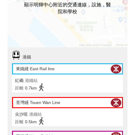
顯示明輝中心附近的交通連線，設施，醫
院和學校
港鐵
東鐵綫 East Rail line
紅磡
港鐵站
距離
0.7km
荃灣綫 Tsuen Wan Line
尖沙咀
港鐵站
距離
0.5km