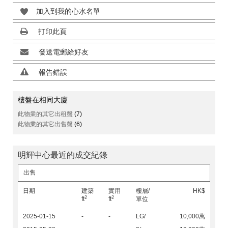
加入到我的心水名單
打印此頁
發送電郵給好友
報告錯誤
樓盤在相同大廈
此物業的其它出租盤
(7)
此物業的其它出售盤
(6)
明輝中心最近的成交紀錄
出售
日期
建築
實用
樓層/
HK$
2
2
ft
ft
單位
2025-01-15
-
-
LG/
10,000萬