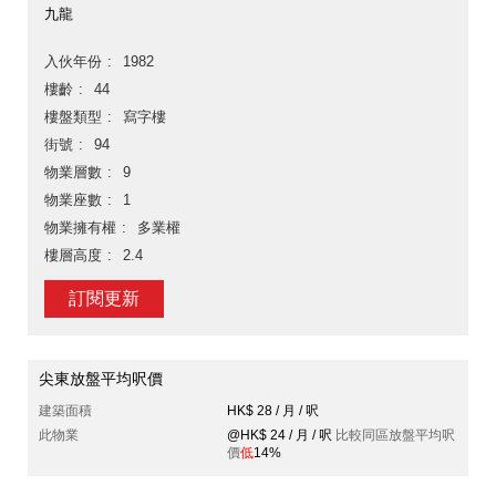
九龍
入伙年份
1982
樓齡
44
樓盤類型
寫字樓
街號
94
物業層數
9
物業座數
1
物業擁有權
多業權
樓層高度
2.4
訂閱更新
尖東放盤平均呎價
建築面積
HK$ 28 / 月 / 呎
此物業
@HK$ 24 / 月 / 呎
比較同區放盤平均呎
價
低
14%