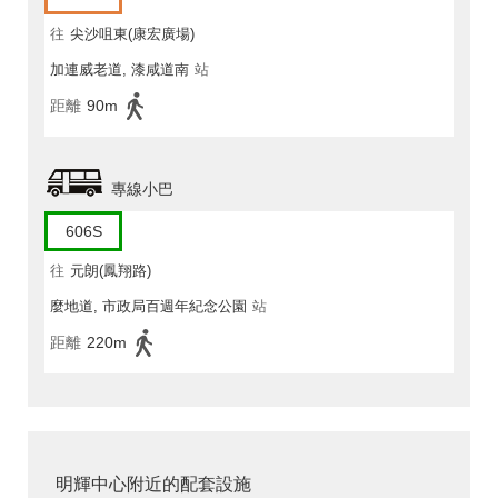
往
尖沙咀東(康宏廣場)
加連威老道, 漆咸道南
站
距離
90m
專線小巴
606S
往
元朗(鳳翔路)
麼地道, 市政局百週年紀念公園
站
距離
220m
明輝中心附近的配套設施