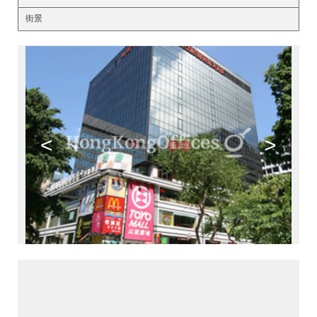
街景
<
>