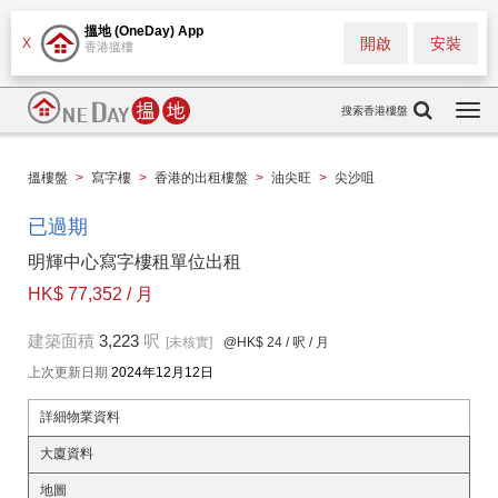
搵地 (OneDay) App
開啟
安裝
X
香港搵樓
搜索香港樓盤
Togg
navi
搵樓盤
>
寫字樓
>
香港的出租樓盤
>
油尖旺
>
尖沙咀
已過期
明輝中心寫字樓租單位出租
HK$ 77,352 / 月
建築面積
3,223
呎
[未核實]
@HK$ 24
/ 呎 / 月
上次更新日期
2024年12月12日
詳細物業資料
大廈資料
地圖