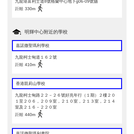
九龍堪富利士道8號格蘭中心地下g06-09號舖
距離
330m
明輝中心附近的學校
嘉諾撒聖瑪利學校
九龍柯士甸道１６２號
距離
410m
香港凱莉山學校
九龍柯士甸路２２－２６號好兆年行（１期）２樓２０
１至２０６，２０９室，２１０室，２１３室，２１４
室及２１６－２２０室
距離
440m
嘉諾撒聖瑪利書院