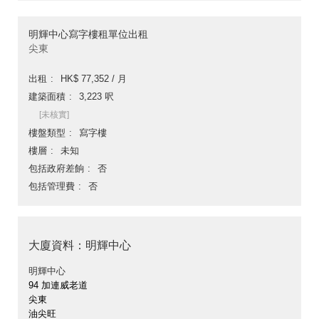
明輝中心寫字樓租單位出租
尖東
出租
HK$ 77,352 / 月
建築面積
3,223 呎
[未核實]
樓盤類型
寫字樓
樓層
未知
包括政府差餉
否
包括管理費
否
大廈資料：明輝中心
明輝中心
94 加連威老道
尖東
油尖旺