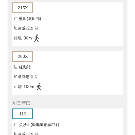
215X
往
藍田(廣田邨)
加連威老道
站
距離
90m
260X
往
紅磡站
加連威老道
站
距離
100m
九巴/新巴
110
往
尖沙咀(麼地道)(循環線)
加連威老道
站