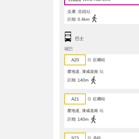
尖東
港鐵站
距離
0.4km
巴士
城巴
A20
往
紅磡站
麼地道, 漆咸道南
站
距離
140m
A21
往
紅磡站
麼地道, 漆咸道南
站
距離
140m
973
往
赤柱