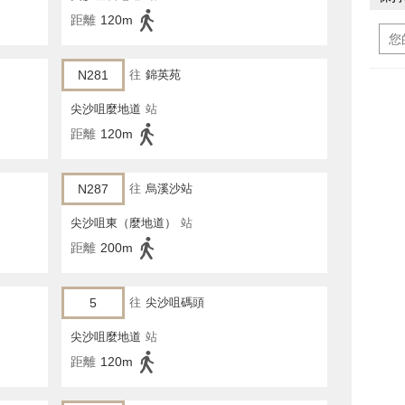
距離
120m
N281
往
錦英苑
尖沙咀麼地道
站
距離
120m
N287
往
烏溪沙站
尖沙咀東（麼地道）
站
距離
200m
5
往
尖沙咀碼頭
尖沙咀麼地道
站
距離
120m