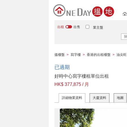
出租
出售
業主盤
搵樓盤
>
寫字樓
>
香港的出租樓盤
>
油尖旺
已過期
好時中心寫字樓租單位出租
HK$ 377,875 / 月
詳細物業資料
大廈資料
地圖