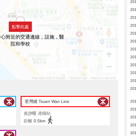
20
20
20
20
點擊此處
20
中心附近的交通連線，設施，醫
20
院和學校
20
20
20
20
20
201
荃灣綫 Tsuen Wan Line
20
20
尖沙咀
港鐵站
20
距離
0.5km
20
20