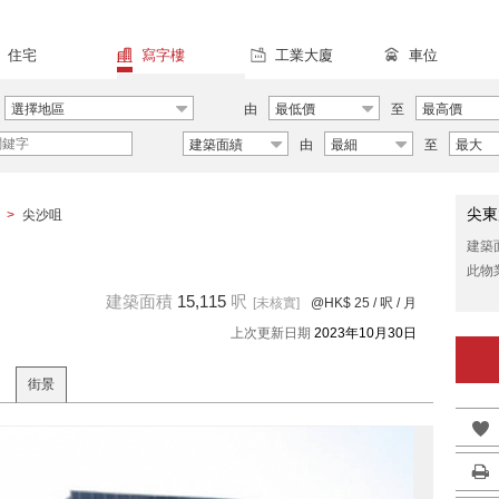
住宅
寫字樓
工業大廈
車位
選擇地區
由
最低價
至
最高價
建築面績
由
最細
至
最大
尖東
>
尖沙咀
建築
此物
建築面積
15,115
呎
[未核實]
@HK$ 25
/ 呎 / 月
上次更新日期
2023年10月30日
街景