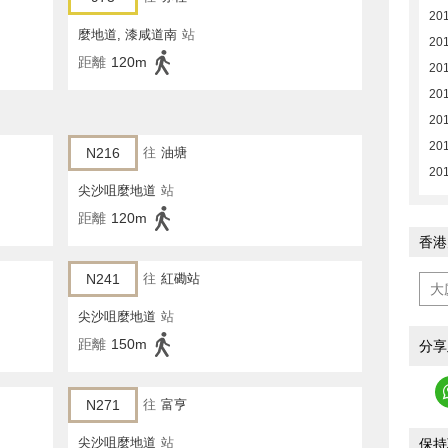
20
麼地道, 漆咸道南
站
20
距離
120m
20
20
20
20
N216
往
油塘
20
尖沙咀麼地道
站
距離
120m
香港
N241
往
紅磡站
尖沙咀麼地道
站
距離
150m
分享
N271
往
富亨
尖沙咀麼地道
站
保持