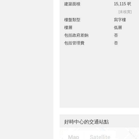
建築面積
15,115 呎
[未核實]
樓盤類型
寫字樓
樓層
低層
包括政府差餉
否
包括管理費
否
好時中心的交通站點