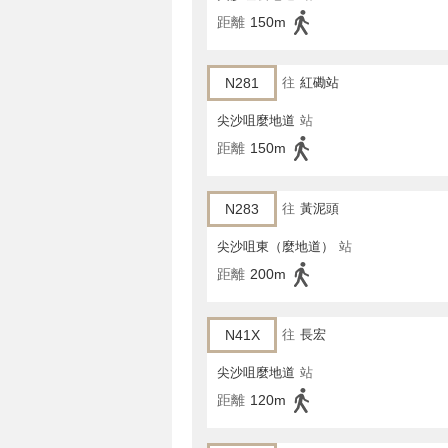
距離
150m
N281
往
紅磡站
尖沙咀麼地道
站
距離
150m
N283
往
黃泥頭
尖沙咀東（麼地道）
站
距離
200m
N41X
往
長宏
尖沙咀麼地道
站
距離
120m