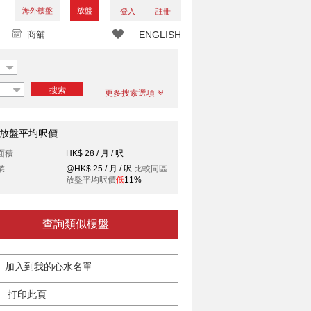
海外樓盤
放盤
登入
註冊
商舖
ENGLISH
搜索
更多搜索選項
放盤平均呎價
面積
HK$ 28 / 月 / 呎
業
@HK$ 25 / 月 / 呎
比較同區
放盤平均呎價
低
11%
查詢類似樓盤
加入到我的心水名單
打印此頁