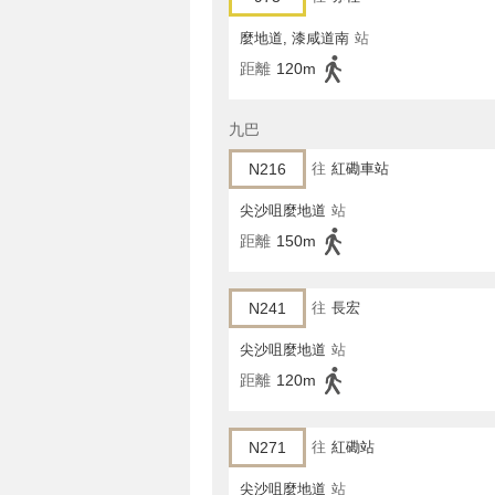
麼地道, 漆咸道南
站
距離
120m
九巴
N216
往
紅磡車站
尖沙咀麼地道
站
距離
150m
N241
往
長宏
尖沙咀麼地道
站
距離
120m
N271
往
紅磡站
尖沙咀麼地道
站