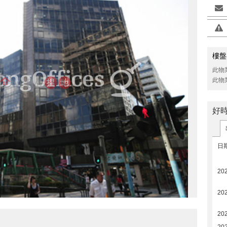
樓盤
此物
>
此物
好
日
202
20
20