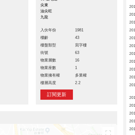
尖東
201
油尖旺
201
九龍
201
入伙年份
1981
20
樓齡
43
20
樓盤類型
寫字樓
20
街號
63
20
物業層數
16
201
物業座數
1
201
物業擁有權
多業權
20
樓層高度
2.2
20
訂閱更新
20
20
20
20
20