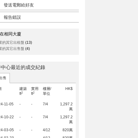
發送電郵給好友
報告錯誤
在相同大廈
業的其它出租盤
(13)
業的其它出售盤
(4)
時中心最近的成交紀錄
出售
期
建築
實用
樓層/
HK$
2
2
ft
ft
單位
4-11-05
-
-
7/4
1,297.2
萬
24-10-22
-
-
7/4
1,297.2
萬
24-03-05
-
-
4/12
820萬