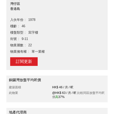
灣仔區
香港島
入伙年份
1978
樓齡
46
樓盤類型
寫字樓
街號
9-11
物業層數
22
物業擁有權
單一業權
訂閱更新
銅鑼灣放盤平均呎價
建築面積
HK$ 46 / 月 / 呎
此物業
@HK$ 63 / 月 / 呎
比較同區放盤平均呎
價
高
37%
地產代理商