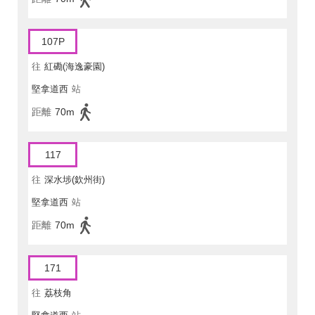
107P
往
紅磡(海逸豪園)
堅拿道西
站
距離
70m
117
往
深水埗(欽州街)
堅拿道西
站
距離
70m
171
往
荔枝角