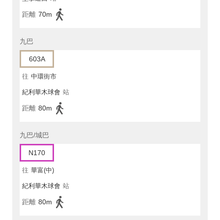
距離
70m
九巴
603A
往
中環街市
紀利華木球會
站
距離
80m
九巴/城巴
N170
往
華富(中)
紀利華木球會
站
距離
80m