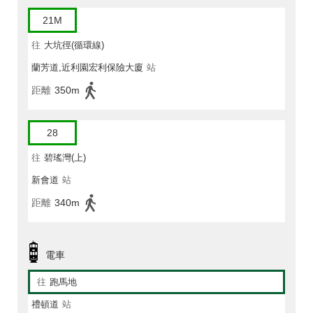
21M
往
大坑徑(循環線)
蘭芳道,近利園宏利保險大廈
站
距離
350m
28
往
碧瑤灣(上)
新會道
站
距離
340m
電車
往
跑馬地
禮頓道
站