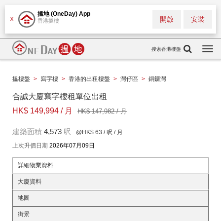
搵地 (OneDay) App
開啟
安裝
X
香港搵樓
搜索香港樓盤
Togg
navi
搵樓盤
>
寫字樓
>
香港的出租樓盤
>
灣仔區
>
銅鑼灣
合誠大廈寫字樓租單位出租
HK$ 149,994 / 月
HK$ 147,982 / 月
建築面積
4,573
呎
@HK$ 63
/ 呎 / 月
上次升價日期
2026年07月09日
詳細物業資料
大廈資料
地圖
街景