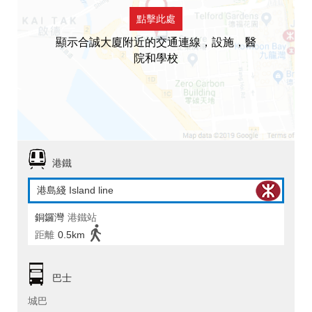
點擊此處
顯示合誠大廈附近的交通連線，設施，醫
院和學校
港鐵
港島綫 Island line
銅鑼灣
港鐵站
距離
0.5km
巴士
城巴