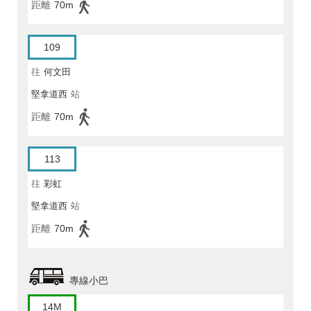
距離
70m
109
往
何文田
堅拿道西
站
距離
70m
113
往
彩虹
堅拿道西
站
距離
70m
專線小巴
14M