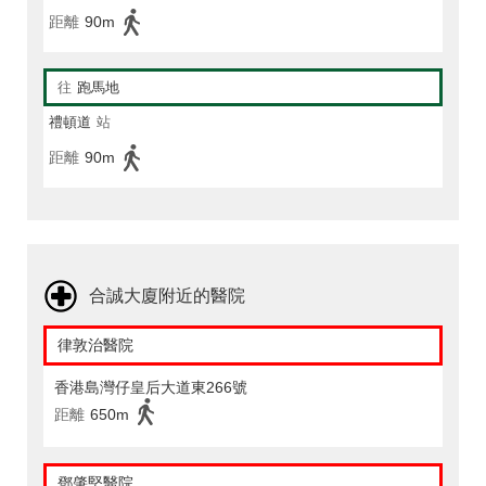
距離
90m
往
跑馬地
禮頓道
站
距離
90m
合誠大廈附近的醫院
律敦治醫院
香港島灣仔皇后大道東266號
距離
650m
鄧肇堅醫院