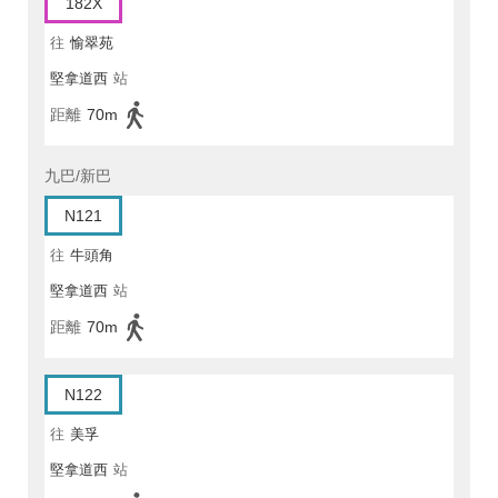
182X
往
愉翠苑
堅拿道西
站
距離
70m
九巴/新巴
N121
往
牛頭角
堅拿道西
站
距離
70m
N122
往
美孚
堅拿道西
站