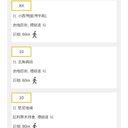
8X
往
小西灣(藍灣半島)
勿地臣街, 禮頓道
站
距離
60m
10
往
北角碼頭
勿地臣街, 禮頓道
站
距離
60m
10
往
堅尼地城
紀利華木球會, 禮頓道
站
距離
80m