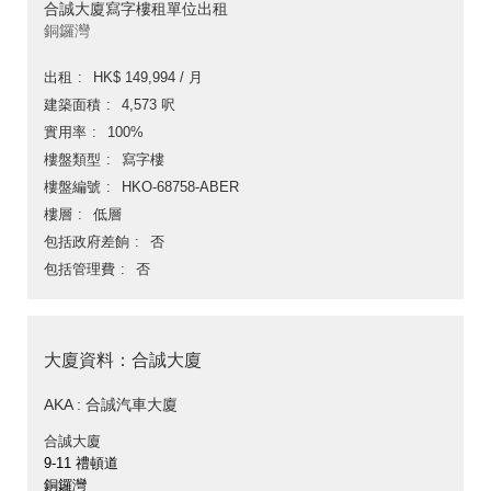
合誠大廈寫字樓租單位出租
銅鑼灣
出租
HK$ 149,994 / 月
建築面積
4,573 呎
實用率
100%
樓盤類型
寫字樓
樓盤編號
HKO-68758-ABER
樓層
低層
包括政府差餉
否
包括管理費
否
大廈資料：合誠大廈
AKA : 合誠汽車大廈
合誠大廈
9-11 禮頓道
銅鑼灣