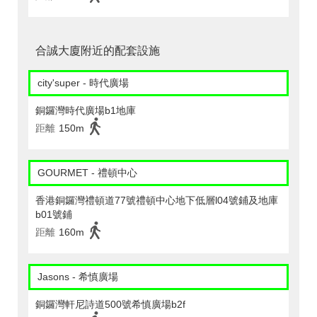
合誠大廈附近的配套設施
city'super - 時代廣場
銅鑼灣時代廣場b1地庫
距離
150m
GOURMET - 禮頓中心
香港銅鑼灣禮頓道77號禮頓中心地下低層l04號鋪及地庫
b01號鋪
距離
160m
Jasons - 希慎廣場
銅鑼灣軒尼詩道500號希慎廣場b2f