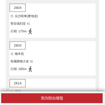
280X
往
尖沙咀東(麼地道)
聖安德烈堂
站
距離
170m
280X
往
穗禾苑
栢麗購物大道
站
距離
180m
281A
往
廣源
查詢類似樓盤
栢麗購物大道
站