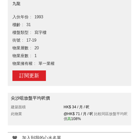
九龍
入伙年份
1993
樓齡
31
樓盤類型
寫字樓
街號
17-19
物業層數
20
物業座數
1
物業擁有權
單一業權
訂閱更新
尖沙咀放盤平均呎價
建築面積
HK$ 34 / 月 / 呎
此物業
@HK$ 71 / 月 / 呎
比較同區放盤平均呎
價
高
108%
加入到我的心水名單