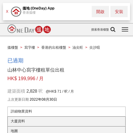
搵地 (OneDay) App
開啟
安裝
X
香港搵樓
搜索香港樓盤
Togg
navi
搵樓盤
>
寫字樓
>
香港的出租樓盤
>
油尖旺
>
尖沙咀
已過期
山林中心寫字樓租單位出租
HK$ 199,996 / 月
建築面積
2,828
呎
@HK$ 71
/ 呎 / 月
上次更新日期
2022年08月30日
詳細物業資料
大廈資料
地圖