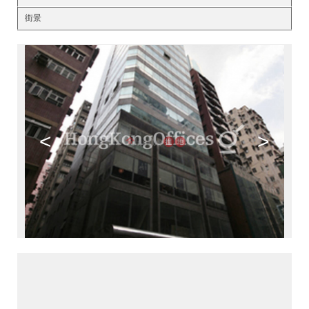
街景
<
>