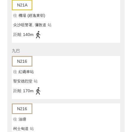
N21A
往
機場 (經逸東邨)
尖沙咀警署, 彌敦道
站
距離
140m
九巴
N216
往
紅磡車站
聖安德烈堂
站
距離
170m
N216
往
油塘
柯士甸道
站