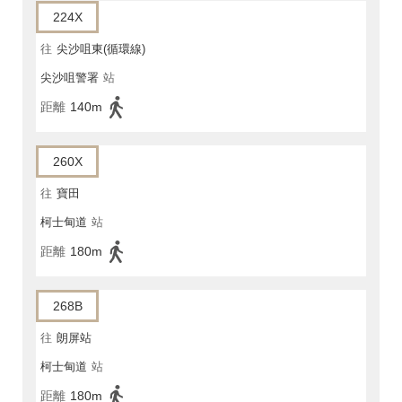
224X
往
尖沙咀東(循環線)
尖沙咀警署
站
距離
140m
260X
往
寶田
柯士甸道
站
距離
180m
268B
往
朗屏站
柯士甸道
站
距離
180m