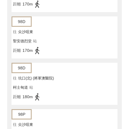
距離
170m
98D
往
尖沙咀東
聖安德烈堂
站
距離
170m
98D
往
坑口(北) (將軍澳醫院)
柯士甸道
站
距離
180m
98P
往
尖沙咀東