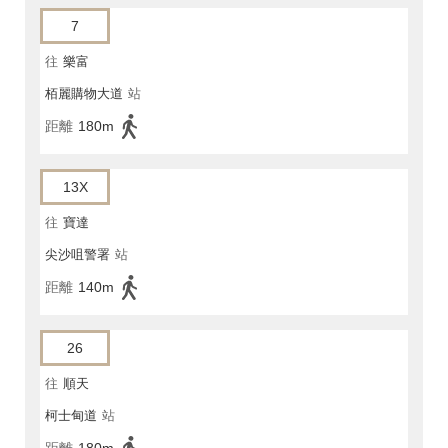
7
往
樂富
栢麗購物大道
站
距離
180m
13X
往
寶達
尖沙咀警署
站
距離
140m
26
往
順天
柯士甸道
站