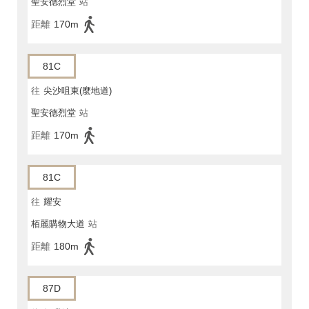
聖安德烈堂
站
距離
170m
81C
往
尖沙咀東(麼地道)
聖安德烈堂
站
距離
170m
81C
往
耀安
栢麗購物大道
站
距離
180m
87D