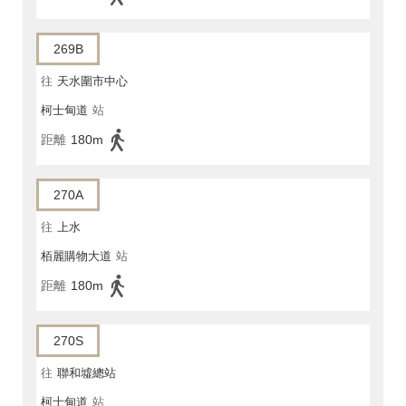
269B
往
天水圍市中心
柯士甸道
站
距離
180m
270A
往
上水
栢麗購物大道
站
距離
180m
270S
往
聯和墟總站
柯士甸道
站