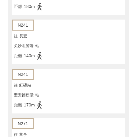
距離
180m
N241
往
長宏
尖沙咀警署
站
距離
140m
N241
往
紅磡站
聖安德烈堂
站
距離
170m
N271
往
富亨