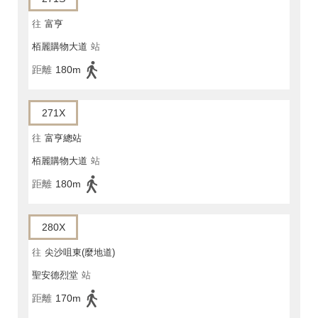
往
富亨
栢麗購物大道
站
距離
180m
271X
往
富亨總站
栢麗購物大道
站
距離
180m
280X
往
尖沙咀東(麼地道)
聖安德烈堂
站
距離
170m