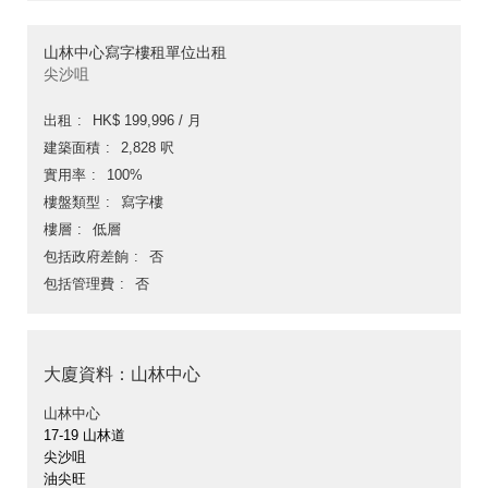
山林中心寫字樓租單位出租
尖沙咀
出租
HK$ 199,996 / 月
建築面積
2,828 呎
實用率
100%
樓盤類型
寫字樓
樓層
低層
包括政府差餉
否
包括管理費
否
大廈資料：山林中心
山林中心
17-19 山林道
尖沙咀
油尖旺