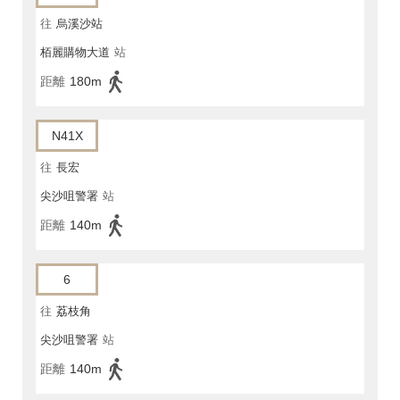
往
烏溪沙站
栢麗購物大道
站
距離
180m
N41X
往
長宏
尖沙咀警署
站
距離
140m
6
往
荔枝角
尖沙咀警署
站
距離
140m