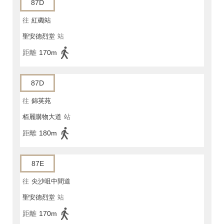
87D
往
紅磡站
聖安德烈堂
站
距離
170m
87D
往
錦英苑
栢麗購物大道
站
距離
180m
87E
往
尖沙咀中間道
聖安德烈堂
站
距離
170m