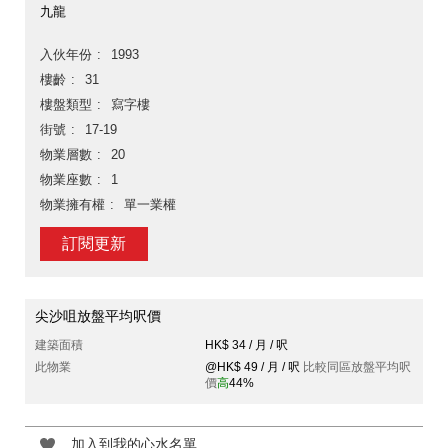
九龍
入伙年份
1993
樓齡
31
樓盤類型
寫字樓
街號
17-19
物業層數
20
物業座數
1
物業擁有權
單一業權
訂閱更新
尖沙咀放盤平均呎價
建築面積
HK$ 34 / 月 / 呎
此物業
@HK$ 49 / 月 / 呎
比較同區放盤平均呎
價
高
44%
加入到我的心水名單