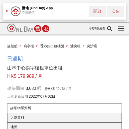
搵地 (OneDay) App
開啟
安裝
X
香港搵樓
搜索香港樓盤
Togg
navi
搵樓盤
>
寫字樓
>
香港的出租樓盤
>
油尖旺
>
尖沙咀
已過期
山林中心寫字樓租單位出租
HK$ 179,989 / 月
建築面積
3,680
呎
@HK$ 49
/ 呎 / 月
上次更新日期
2022年07月02日
詳細物業資料
大廈資料
地圖