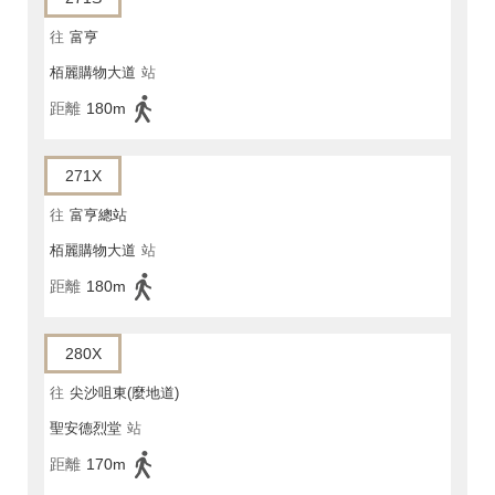
往
富亨
栢麗購物大道
站
距離
180m
271X
往
富亨總站
栢麗購物大道
站
距離
180m
280X
往
尖沙咀東(麼地道)
聖安德烈堂
站
距離
170m