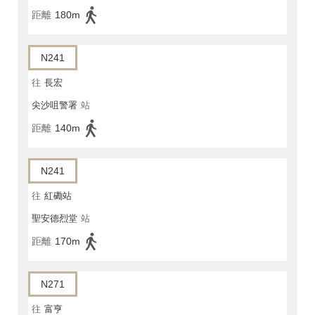
距離
180m
N241
往
長宏
尖沙咀警署
站
距離
140m
N241
往
紅磡站
聖安德烈堂
站
距離
170m
N271
往
富亨