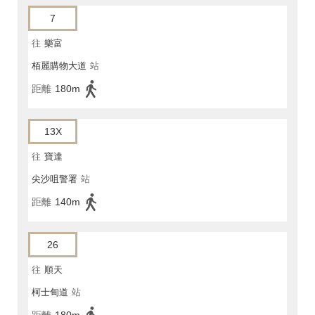
7
往
樂富
栢麗購物大道
站
距離
180m
13X
往
寶達
尖沙咀警署
站
距離
140m
26
往
順天
柯士甸道
站