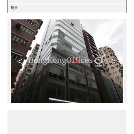
街景
<
>