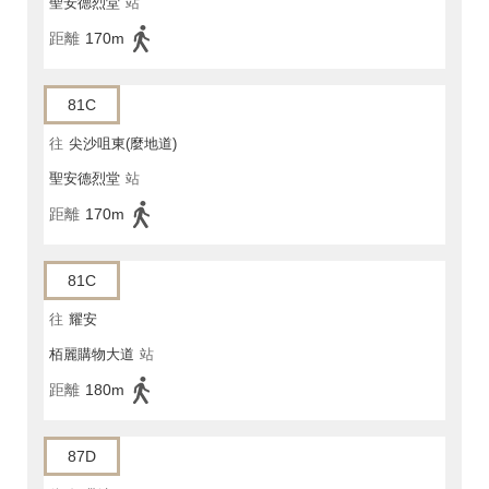
聖安德烈堂
站
距離
170m
81C
往
尖沙咀東(麼地道)
聖安德烈堂
站
距離
170m
81C
往
耀安
栢麗購物大道
站
距離
180m
87D