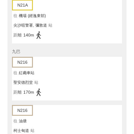
N21A
往
機場 (經逸東邨)
尖沙咀警署, 彌敦道
站
距離
140m
九巴
N216
往
紅磡車站
聖安德烈堂
站
距離
170m
N216
往
油塘
柯士甸道
站