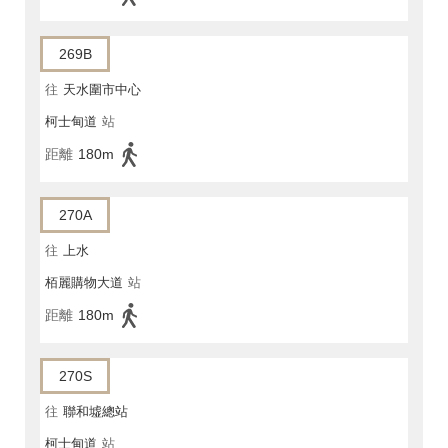
269B
往
天水圍市中心
柯士甸道
站
距離
180m
270A
往
上水
栢麗購物大道
站
距離
180m
270S
往
聯和墟總站
柯士甸道
站