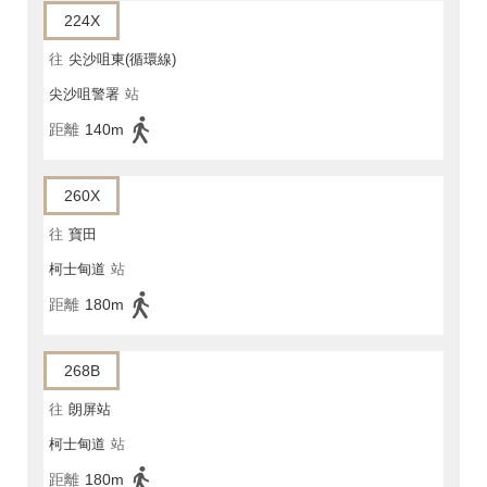
224X
往
尖沙咀東(循環線)
尖沙咀警署
站
距離
140m
260X
往
寶田
柯士甸道
站
距離
180m
268B
往
朗屏站
柯士甸道
站
距離
180m