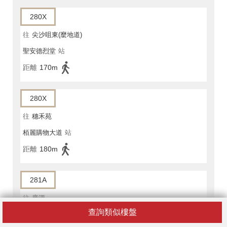
280X
往
尖沙咀東(麼地道)
聖安德烈堂
站
距離
170m
280X
往
穗禾苑
栢麗購物大道
站
距離
180m
281A
往
廣源
查詢類似樓盤
栢麗購物大道
站