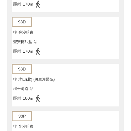
距離
170m
98D
往
尖沙咀東
聖安德烈堂
站
距離
170m
98D
往
坑口(北) (將軍澳醫院)
柯士甸道
站
距離
180m
98P
往
尖沙咀東