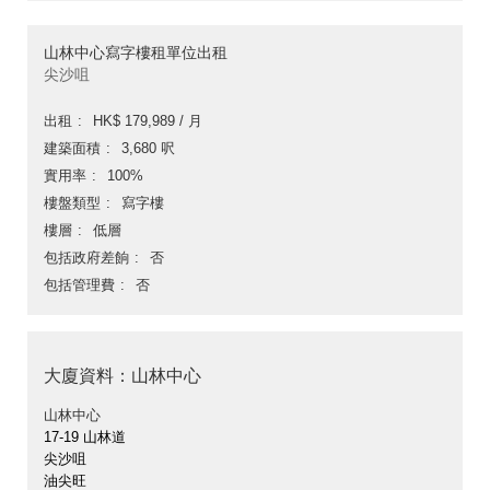
山林中心寫字樓租單位出租
尖沙咀
出租
HK$ 179,989 / 月
建築面積
3,680 呎
實用率
100%
樓盤類型
寫字樓
樓層
低層
包括政府差餉
否
包括管理費
否
大廈資料：山林中心
山林中心
17-19 山林道
尖沙咀
油尖旺