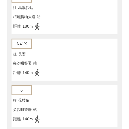
往
烏溪沙站
栢麗購物大道
站
距離
180m
N41X
往
長宏
尖沙咀警署
站
距離
140m
6
往
荔枝角
尖沙咀警署
站
距離
140m