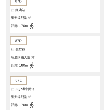
87D
往
紅磡站
聖安德烈堂
站
距離
170m
87D
往
錦英苑
栢麗購物大道
站
距離
180m
87E
往
尖沙咀中間道
聖安德烈堂
站
距離
170m