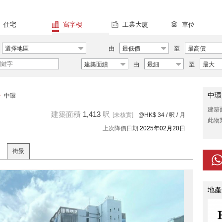
住宅
寫字樓
工業大廈
車位
選擇地區
由
最低價
至
最高價
建築面績
由
最細
至
最大
中環
>
中環
建築
建築面積
1,413
呎
[未核實]
@HK$ 34
/ 呎 / 月
此物
上次降價日期
2025年02月20日
街景
地產