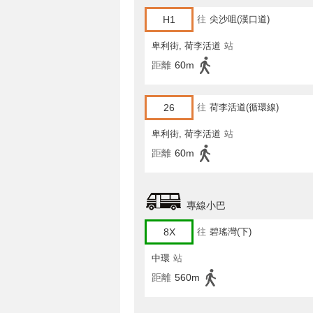
H1
往
尖沙咀(漢口道)
卑利街, 荷李活道
站
距離
60m
26
往
荷李活道(循環線)
卑利街, 荷李活道
站
距離
60m
專線小巴
8X
往
碧瑤灣(下)
中環
站
距離
560m