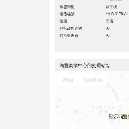
樓盤類型
寫字樓
樓盤編號
HKO-3178-A
樓層
高層
包括政府差餉
否
包括管理費
否
鴻豐商業中心的交通站點
顯示鴻豐