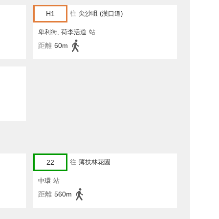
H1
往
尖沙咀 (漢口道)
卑利街, 荷李活道
站
距離
60m
22
往
薄扶林花園
中環
站
距離
560m