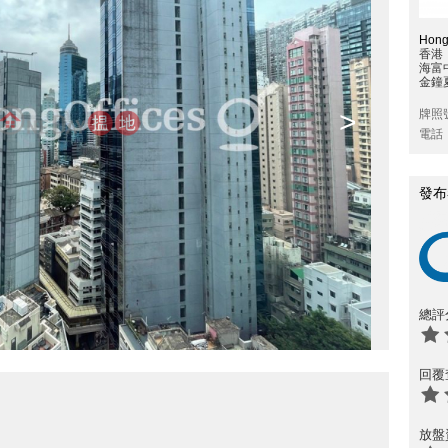
Hong
香港
海富
金鐘
>
牌照
電話
發布
總評
回覆
放盤