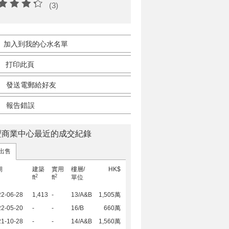
(3)
加入到我的心水名單
打印此頁
發送電郵給好友
報告錯誤
豐商業中心最近的成交紀錄
出售
期
建築
實用
樓層/
HK$
2
2
ft
ft
單位
22-06-28
1,413
-
13/A&B
1,505萬
22-05-20
-
-
16/B
660萬
21-10-28
-
-
14/A&B
1,560萬