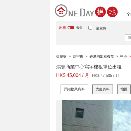
出租
出售
業主盤
搵樓盤
>
寫字樓
>
香港的出租樓盤
>
中區
鴻豐商業中心寫字樓租單位出租
HK$ 45,004 / 月
HK$ 47,505 / 月
詳細物業資料
大廈資料
地圖