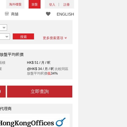
海外樓盤
放盤
登入
註冊
商舖
ENGLISH
搜索
更多搜索選項
放盤平均呎價
面積
HK$ 51 / 月 / 呎
業
@HK$ 34 / 月 / 呎
比較同區
放盤平均呎價
低
34%
立即查詢
代理商