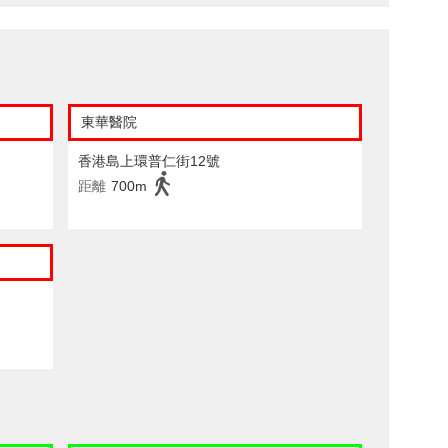
東華醫院
香港島上環普仁街12號
距離
700m