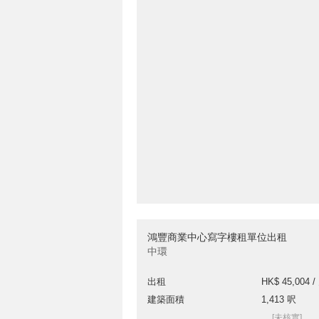
鴻豐商業中心寫字樓租單位出租
中環
出租
HK$ 45,004 /
建築面積
1,413 呎
[未核實]