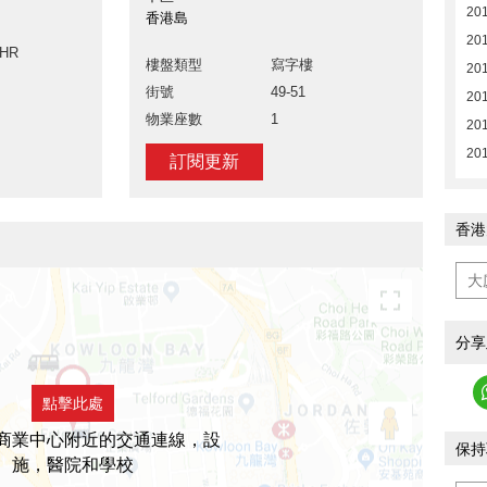
20
香港島
20
LHR
樓盤類型
寫字樓
20
街號
49-51
20
物業座數
1
20
20
訂閱更新
香港
分享
點擊此處
商業中心附近的交通連線，設
保持
施，醫院和學校