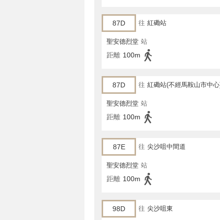
87D
往
紅磡站
聖安德烈堂
站
距離
100m
87D
往
紅磡站(不經馬鞍山市中心
聖安德烈堂
站
距離
100m
87E
往
尖沙咀中間道
聖安德烈堂
站
距離
100m
98D
往
尖沙咀東