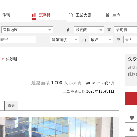
住宅
寫字樓
工業大廈
車位
選擇地區
由
最低價
至
最高價
建築面績
由
最細
至
最大
尖沙
>
尖沙咀
建築
此物
建築面積
1,006
呎
[未核實]
@HK$ 29
/ 呎 / 月
上次更新日期
2023年12月31日
街景