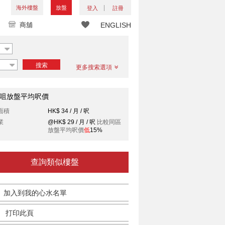
海外樓盤
放盤
登入
註冊
商舖
ENGLISH
搜索
更多搜索選項
咀放盤平均呎價
面積
HK$ 34 / 月 / 呎
業
@HK$ 29 / 月 / 呎
比較同區
放盤平均呎價
低
15%
查詢類似樓盤
加入到我的心水名單
打印此頁