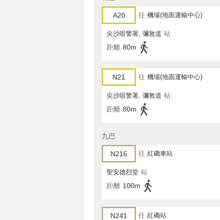
A20
往
機場(地面運輸中心)
尖沙咀警署, 彌敦道
站
距離
80m
N21
往
機場(地面運輸中心)
尖沙咀警署, 彌敦道
站
距離
80m
九巴
N216
往
紅磡車站
聖安德烈堂
站
距離
100m
N241
往
紅磡站