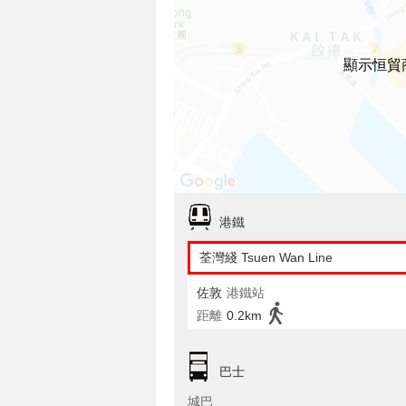
顯示恒貿
港鐵
荃灣綫 Tsuen Wan Line
佐敦
港鐵站
距離
0.2km
巴士
城巴