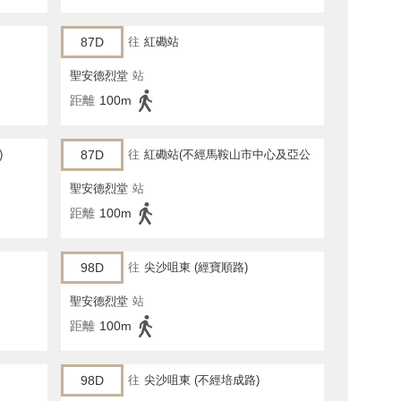
87D
往
紅磡站
聖安德烈堂
站
距離
100m
)
87D
往
紅磡站(不經馬鞍山市中心及亞公
角街)
聖安德烈堂
站
距離
100m
98D
往
尖沙咀東 (經寶順路)
聖安德烈堂
站
距離
100m
98D
往
尖沙咀東 (不經培成路)