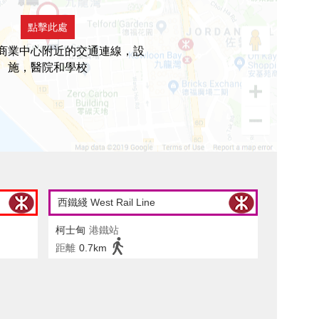
點擊此處
商業中心附近的交通連線，設
施，醫院和學校
西鐵綫 West Rail Line
柯士甸
港鐵站
距離
0.7km