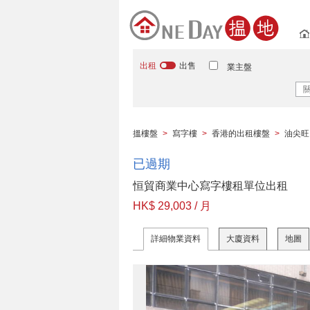
出租
出售
業主盤
搵樓盤
>
寫字樓
>
香港的出租樓盤
>
油尖旺
已過期
恒貿商業中心寫字樓租單位出租
HK$ 29,003 / 月
詳細物業資料
大廈資料
地圖