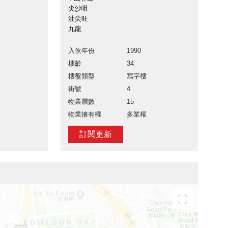
尖沙咀
油尖旺
九龍
入伙年份
1990
樓齡
34
樓盤類型
寫字樓
街號
4
物業層數
15
物業擁有權
多業權
訂閱更新