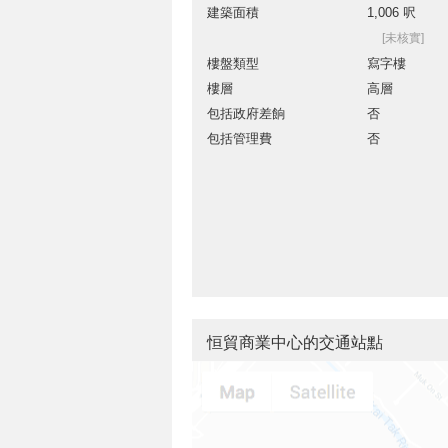
建築面積
1,006 呎
[未核實]
樓盤類型
寫字樓
樓層
高層
包括政府差餉
否
包括管理費
否
恒貿商業中心的交通站點