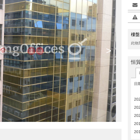
樓盤
此物
>
恒
日
20
20
20
20
20