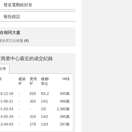
發送電郵給好友
報告錯誤
在相同大廈
業的其它出租盤
(4)
貿商業中心最近的成交紀錄
出售
期
建築
實用
樓層/
HK$
2
2
ft
ft
單位
24-12-18
-
626
9/1,2
595萬
21-06-21
-
302
14/1
486萬
21-03-24
-
-
15/
2,380萬
14-05-29
-
324
14/2
395萬
12-04-03
-
279
13/3
297萬