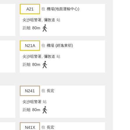
A21
往
機場(地面運輸中心)
尖沙咀警署, 彌敦道
站
距離
80m
N21A
往
機場 (經逸東邨)
尖沙咀警署, 彌敦道
站
距離
80m
N241
往
長宏
尖沙咀警署
站
距離
80m
N41X
往
長宏