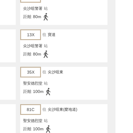
尖沙咀警署
站
距離
80m
13X
往
寶達
尖沙咀警署
站
距離
80m
35X
往
尖沙咀東
聖安德烈堂
站
距離
100m
81C
往
尖沙咀東(麼地道)
聖安德烈堂
站
距離
100m