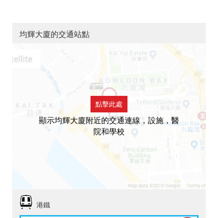
均輝大廈的交通站點
點擊此處
顯示均輝大廈附近的交通連線，設施，醫
院和學校
港鐵