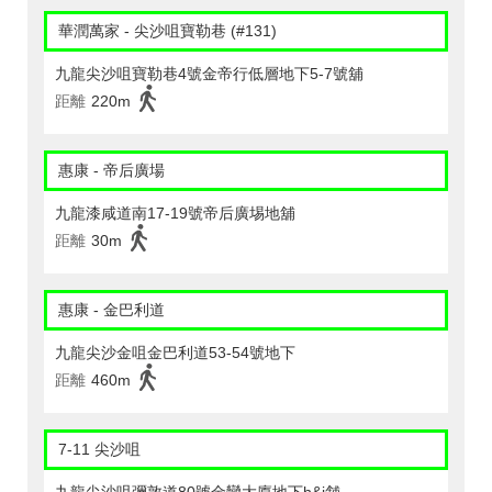
華潤萬家 - 尖沙咀寶勒巷 (#131)
九龍尖沙咀寶勒巷4號金帝行低層地下5-7號舖
距離
220m
惠康 - 帝后廣場
九龍漆咸道南17-19號帝后廣埸地舖
距離
30m
惠康 - 金巴利道
九龍尖沙金咀金巴利道53-54號地下
距離
460m
7-11 尖沙咀