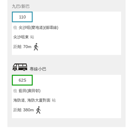
九巴/新巴
110
往
尖沙咀(麼地道)(循環線)
尖沙咀東
站
距離
70m
專線小巴
62S
往
藍田(廣田邨)
海防道, 海防大廈對面
站
距離
380m