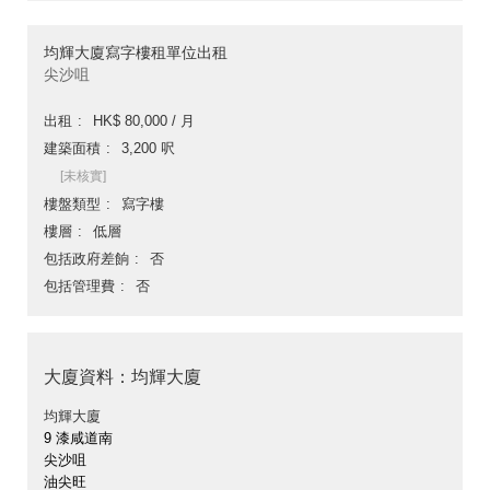
均輝大廈寫字樓租單位出租
尖沙咀
出租
HK$ 80,000 / 月
建築面積
3,200 呎
[未核實]
樓盤類型
寫字樓
樓層
低層
包括政府差餉
否
包括管理費
否
大廈資料：均輝大廈
均輝大廈
9 漆咸道南
尖沙咀
油尖旺