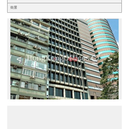
街景
<
>