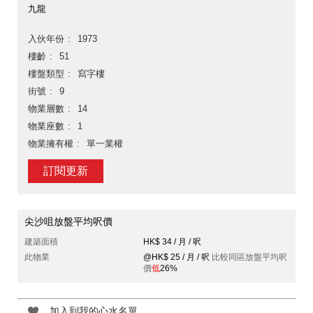
九龍
入伙年份
1973
樓齡
51
樓盤類型
寫字樓
街號
9
物業層數
14
物業座數
1
物業擁有權
單一業權
訂閱更新
尖沙咀放盤平均呎價
建築面積
HK$ 34 / 月 / 呎
此物業
@HK$ 25 / 月 / 呎
比較同區放盤平均呎
價
低
26%
加入到我的心水名單