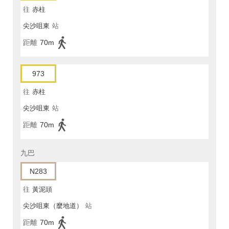
往
赤柱
尖沙咀東
站
距離
70m
973
往
赤柱
尖沙咀東
站
距離
70m
九巴
N283
往
黃泥頭
尖沙咀東（麼地道）
站
距離
70m