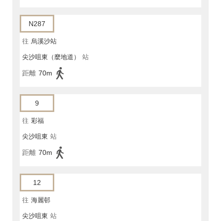
N287
往
烏溪沙站
尖沙咀東（麼地道）
站
距離
70m
9
往
彩福
尖沙咀東
站
距離
70m
12
往
海麗邨
尖沙咀東
站