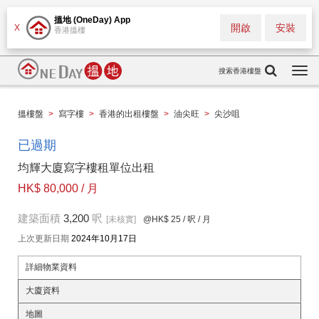
搵地 (OneDay) App
開啟
安裝
X
香港搵樓
搜索香港樓盤
Togg
navi
搵樓盤
>
寫字樓
>
香港的出租樓盤
>
油尖旺
>
尖沙咀
已過期
均輝大廈寫字樓租單位出租
HK$ 80,000 / 月
建築面積
3,200
呎
[未核實]
@HK$ 25
/ 呎 / 月
上次更新日期
2024年10月17日
詳細物業資料
大廈資料
地圖