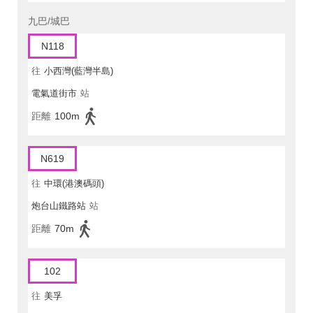
九巴/城巴
N118
往
小西灣(藍灣半島)
電氣道街市
站
距離
100m
N619
往
中環(港澳碼頭)
炮台山鐵路站
站
距離
70m
102
往
美孚