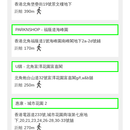
香港北角堡壘街19號景文樓地下
距離
390m
PARKNSHOP - 福蔭道海峰園
香港北角福蔭道1號海峰園南峰閣地下2a-2d號鋪
距離
170m
U購 - 北角富澤花園富嘉閣
北角炮台山道32號富澤花園富嘉閣g/f,a&b舖
距離
250m
惠康 - 城市花園 2
香港電器道233號,城市花園商塲第七座地
下,20,21,23,24,26-28,30-33號舖
距離
270m