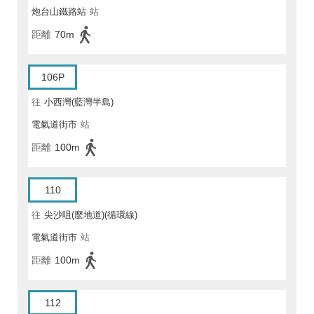
炮台山鐵路站
站
距離
70m
106P
往
小西灣(藍灣半島)
電氣道街市
站
距離
100m
110
往
尖沙咀(麼地道)(循環線)
電氣道街市
站
距離
100m
112