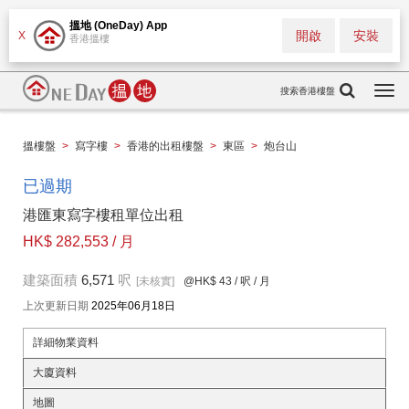
搵地 (OneDay) App
開啟
安裝
X
香港搵樓
搜索香港樓盤
Togg
navi
搵樓盤
>
寫字樓
>
香港的出租樓盤
>
東區
>
炮台山
已過期
港匯東寫字樓租單位出租
HK$ 282,553 / 月
建築面積
6,571
呎
[未核實]
@HK$ 43
/ 呎 / 月
上次更新日期
2025年06月18日
詳細物業資料
大廈資料
地圖