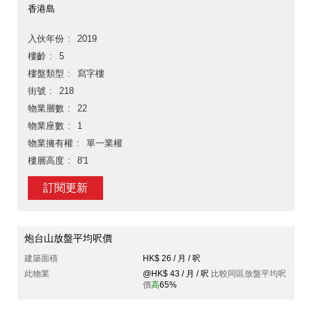
香港島
入伙年份
2019
樓齡
5
樓盤類型
寫字樓
街號
218
物業層數
22
物業座數
1
物業擁有權
單一業權
樓層高度
8'1
訂閱更新
炮台山放盤平均呎價
建築面積
HK$ 26 / 月 / 呎
此物業
@HK$ 43 / 月 / 呎
比較同區放盤平均呎
價
高
65%