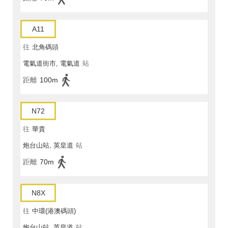
A11
往
北角碼頭
電氣道街市, 電氣道
站
距離
100m
N72
往
華貴
炮台山站, 英皇道
站
距離
70m
N8X
往
中環(港澳碼頭)
炮台山站, 英皇道
站