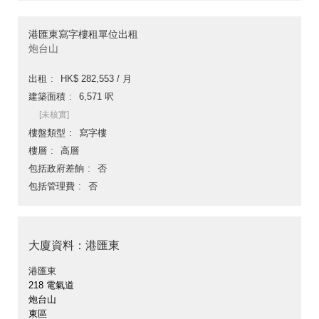
港匯東寫字樓租單位出租
炮台山
出租
HK$ 282,553 / 月
建築面積
6,571 呎
[未核實]
樓盤類型
寫字樓
樓層
高層
包括政府差餉
否
包括管理費
否
大廈資料：港匯東
港匯東
218 電氣道
炮台山
東區