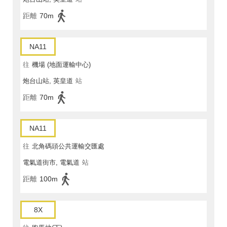
距離
70m
NA11
往
機場 (地面運輸中心)
炮台山站, 英皇道
站
距離
70m
NA11
往
北角碼頭公共運輸交匯處
電氣道街市, 電氣道
站
距離
100m
8X