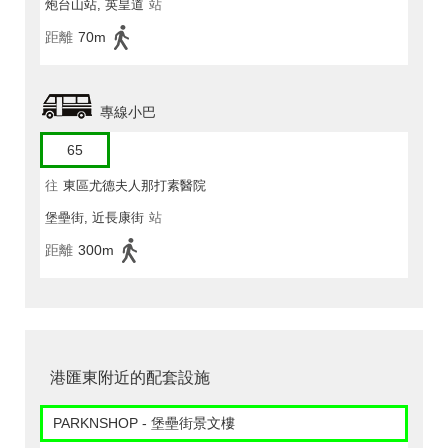
炮台山站, 英皇道
站
距離
70m
專線小巴
65
往
東區尤德夫人那打素醫院
堡壘街, 近長康街
站
距離
300m
港匯東附近的配套設施
PARKNSHOP - 堡壘街景文樓