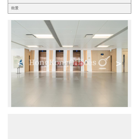
街景
<
>