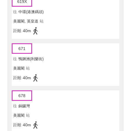
619X
往
中環(港澳碼頭)
美麗閣, 英皇道
站
距離
40m
671
往
鴨脷洲(利樂街)
美麗閣
站
距離
40m
678
往
銅鑼灣
美麗閣
站
距離
40m