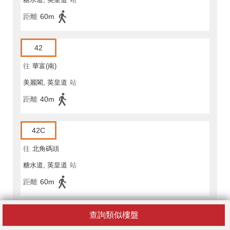
距離
60m
42
往
華富(南)
美麗閣, 英皇道
站
距離
40m
42C
往
北角碼頭
糖水道, 英皇道
站
距離
60m
42C
查詢類似樓盤