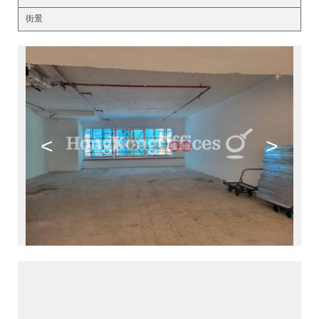
街景
<
>