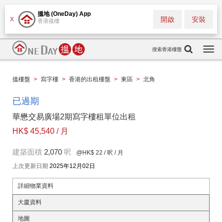
搵地 (OneDay) App
開啟
安裝
X
香港搵樓
搜索香港樓盤
Togg
navi
搵樓盤
>
寫字樓
>
香港的出租樓盤
>
東區
>
北角
已過期
華懋交易廣場2期寫字樓租單位出租
HK$ 45,540 / 月
建築面積
2,070
呎
@HK$ 22
/ 呎 / 月
上次更新日期
2025年12月02日
詳細物業資料
大廈資料
地圖