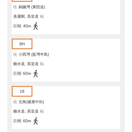
往
銅鑼灣 (東院道)
美麗閣, 英皇道
站
距離
40m
8H
往
小西灣 (藍灣半島)
糖水道, 英皇道
站
距離
60m
18
往
北角(健康中街)
糖水道, 英皇道
站
距離
60m