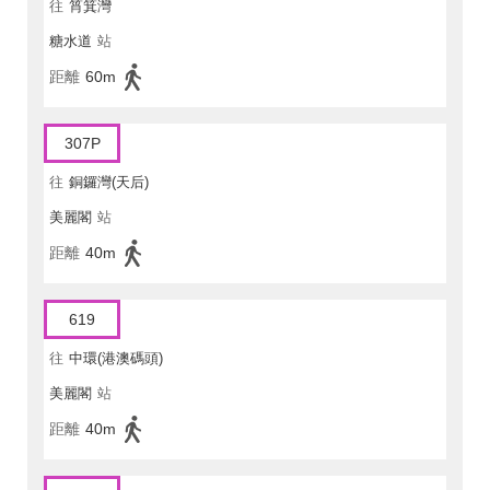
往
筲箕灣
糖水道
站
距離
60m
307P
往
銅鑼灣(天后)
美麗閣
站
距離
40m
619
往
中環(港澳碼頭)
美麗閣
站
距離
40m