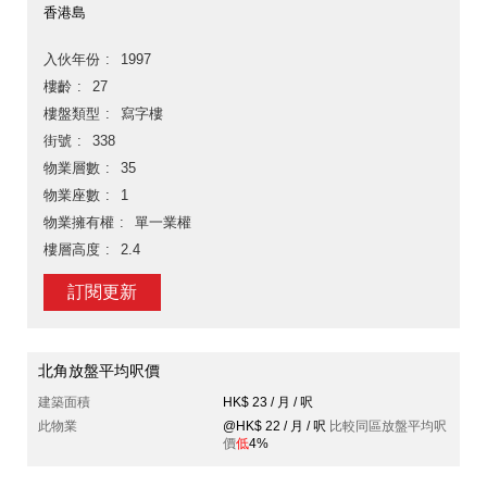
香港島
入伙年份
1997
樓齡
27
樓盤類型
寫字樓
街號
338
物業層數
35
物業座數
1
物業擁有權
單一業權
樓層高度
2.4
訂閱更新
北角放盤平均呎價
建築面積
HK$ 23 / 月 / 呎
此物業
@HK$ 22 / 月 / 呎
比較同區放盤平均呎
價
低
4%