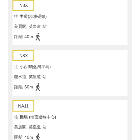
N8X
往
中環(港澳碼頭)
美麗閣, 英皇道
站
距離
40m
N8X
往
小西灣(藍灣半島)
糖水道, 英皇道
站
距離
60m
NA11
往
機場 (地面運輸中心)
美麗閣, 英皇道
站
距離
40m