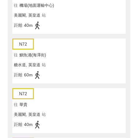
往
機場(地面運輸中心)
美麗閣, 英皇道
站
距離
40m
N72
往
鰂魚涌(海澤街)
糖水道, 英皇道
站
距離
60m
N72
往
華貴
美麗閣, 英皇道
站
距離
40m