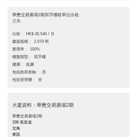
華懋交易廣場2期寫字樓租單位出租
北角
出租
HK$ 45,540 / 月
建築面積
2,070 呎
實用率
100%
樓盤類型
寫字樓
樓層
低層
包括政府差餉
否
包括管理費
否
大廈資料：華懋交易廣場2期
華懋交易廣場2期
338 英皇道
北角
東區