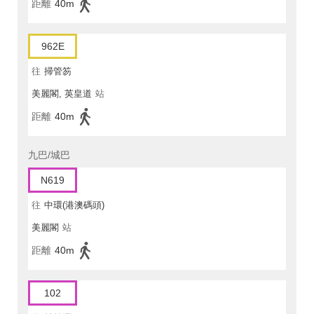
距離
40m
962E
往
掃管笏
美麗閣, 英皇道
站
距離
40m
九巴/城巴
N619
往
中環(港澳碼頭)
美麗閣
站
距離
40m
102