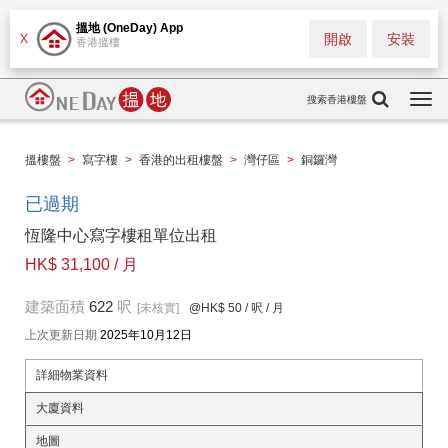
搵地 (OneDay) App
開啟
安裝
X
香港搵樓
搜索香港樓盤
Togg
navi
搵樓盤
>
寫字樓
>
香港的出租樓盤
>
灣仔區
>
銅鑼灣
已過期
恆隆中心寫字樓租單位出租
HK$ 31,100 / 月
建築面積
622
呎
[未核實]
@HK$ 50
/ 呎 / 月
上次更新日期
2025年10月12日
詳細物業資料
大廈資料
地圖