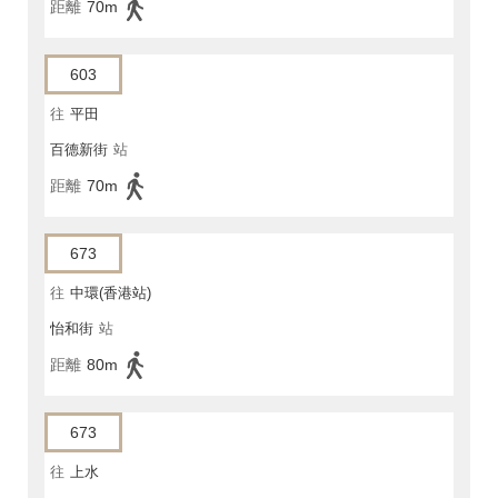
距離
70m
603
往
平田
百德新街
站
距離
70m
673
往
中環(香港站)
怡和街
站
距離
80m
673
往
上水