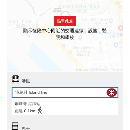
點擊此處
顯示恆隆中心附近的交通連線，設施，醫
院和學校
港鐵
港島綫 Island line
銅鑼灣
港鐵站
距離
0.1km
巴士