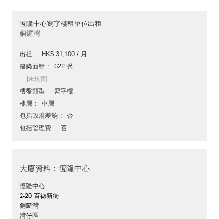
恆隆中心寫字樓租單位出租
銅鑼灣
出租
HK$ 31,100 / 月
建築面積
622 呎
[未核實]
樓盤類型
寫字樓
樓層
中層
包括政府差餉
否
包括管理費
否
大廈資料：恆隆中心
恆隆中心
2-20 百德新街
銅鑼灣
灣仔區