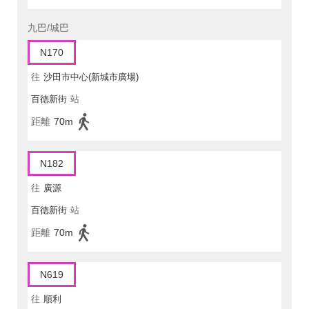
九巴/城巴
N170
往
沙田市中心(新城市廣場)
百德新街
站
距離
70m
N182
往
廣源
百德新街
站
距離
70m
N619
往
順利