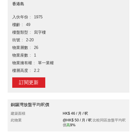
香港島
入伙年份
1975
樓齡
49
樓盤類型
寫字樓
街號
2-20
物業層數
26
物業座數
1
物業擁有權
單一業權
樓層高度
2.2
訂閱更新
銅鑼灣放盤平均呎價
建築面積
HK$ 46 / 月 / 呎
此物業
@HK$ 50 / 月 / 呎
比較同區放盤平均呎
價
高
9%