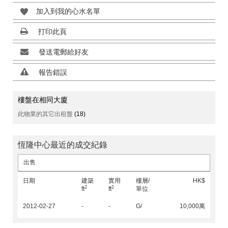
加入到我的心水名單
打印此頁
發送電郵給好友
報告錯誤
樓盤在相同大廈
此物業的其它出租盤
(18)
恆隆中心最近的成交紀錄
出售
日期
建築
實用
樓層/
HK$
2
2
ft
ft
單位
2012-02-27
-
-
G/
10,000萬