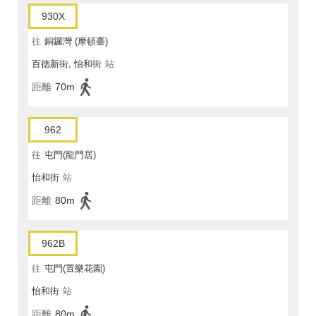
930X
往
銅鑼灣 (摩頓臺)
百德新街, 怡和街
站
距離
70m
962
往
屯門(龍門居)
怡和街
站
距離
80m
962B
往
屯門(置樂花園)
怡和街
站
距離
80m