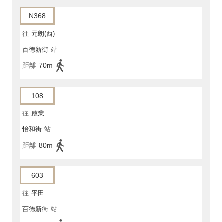
N368
往
元朗(西)
百德新街
站
距離
70m
108
往
啟業
怡和街
站
距離
80m
603
往
平田
百德新街
站