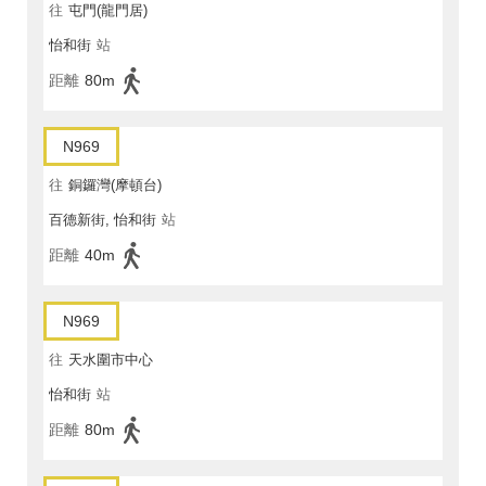
往
屯門(龍門居)
怡和街
站
距離
80m
N969
往
銅鑼灣(摩頓台)
百德新街, 怡和街
站
距離
40m
N969
往
天水圍市中心
怡和街
站
距離
80m