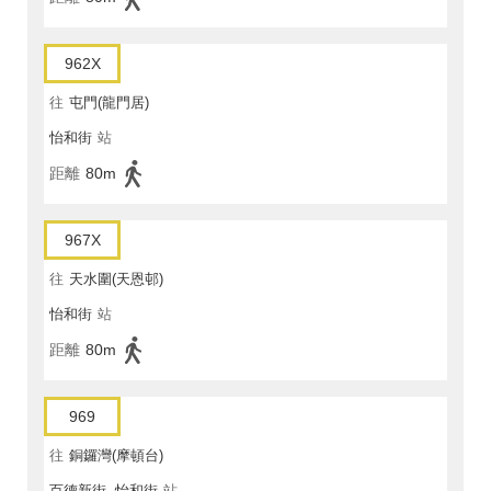
962X
往
屯門(龍門居)
怡和街
站
距離
80m
967X
往
天水圍(天恩邨)
怡和街
站
距離
80m
969
往
銅鑼灣(摩頓台)
百德新街, 怡和街
站