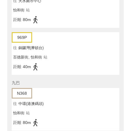
往
天水圍市中心
怡和街
站
距離
80m
969P
往
銅鑼灣(摩頓台)
百德新街, 怡和街
站
距離
40m
九巴
N368
往
中環(港澳碼頭)
怡和街
站
距離
80m