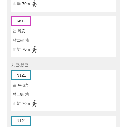
距離
70m
681P
往
耀安
林士街
站
距離
70m
九巴/新巴
N121
往
牛頭角
林士街
站
距離
70m
N121