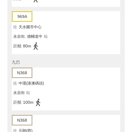
969A
往
天水圍市中心
永吉街, 德輔道中
站
距離
80m
九巴
N368
往
中環(港澳碼頭)
永吉街
站
距離
100m
N368
往
元朗(西)