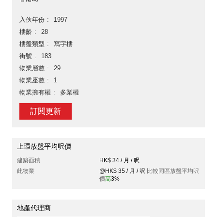
入伙年份
1997
樓齡
28
樓盤類型
寫字樓
街號
183
物業層數
29
物業座數
1
物業擁有權
多業權
訂閱更新
上環放盤平均呎價
建築面積
HK$ 34 / 月 / 呎
此物業
@HK$ 35 / 月 / 呎
比較同區放盤平均呎
價
高
3%
地產代理商