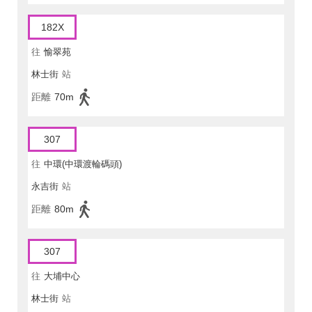
182X
往
愉翠苑
林士街
站
距離
70m
307
往
中環(中環渡輪碼頭)
永吉街
站
距離
80m
307
往
大埔中心
林士街
站