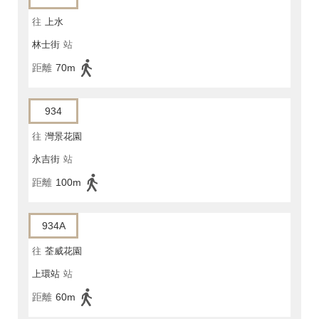
往
上水
林士街
站
距離
70m
934
往
灣景花園
永吉街
站
距離
100m
934A
往
荃威花園
上環站
站
距離
60m