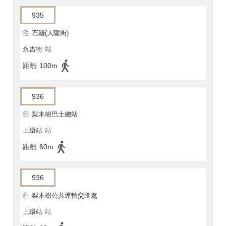
935
往
石籬(大隴街)
永吉街
站
距離
100m
936
往
梨木樹巴士總站
上環站
站
距離
60m
936
往
梨木樹公共運輸交匯處
上環站
站