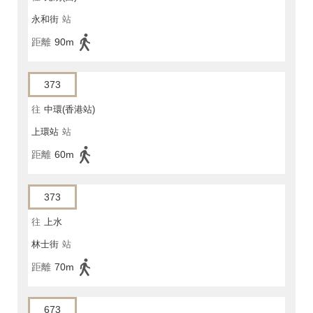
永和街
站
距離
90m
373
往
中環(香港站)
上環站
站
距離
60m
373
往
上水
林士街
站
距離
70m
673