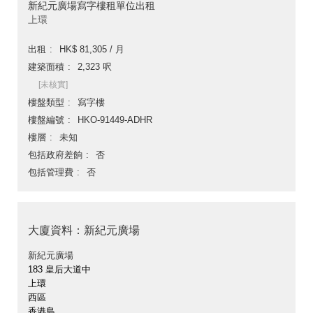
新紀元廣場寫字樓租單位出租
上環
出租
HK$ 81,305 / 月
建築面積
2,323 呎
[未核實]
樓盤類型
寫字樓
樓盤編號
HKO-91449-ADHR
樓層
未知
包括政府差餉
否
包括管理費
否
大廈資料：新紀元廣場
新紀元廣場
183 皇后大道中
上環
西區
香港島