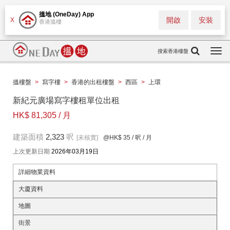
搵地 (OneDay) App
開啟
安裝
X
香港搵樓
搜索香港樓盤
Togg
navi
搵樓盤
>
寫字樓
>
香港的出租樓盤
>
西區
>
上環
新紀元廣場寫字樓租單位出租
HK$ 81,305 / 月
建築面積
2,323
呎
[未核實]
@HK$ 35
/ 呎 / 月
上次更新日期
2026年03月19日
詳細物業資料
大廈資料
地圖
街景