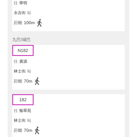
往
華明
永吉街
站
距離
100m
九巴/城巴
N182
往
廣源
林士街
站
距離
70m
182
往
愉翠苑
林士街
站
距離
70m