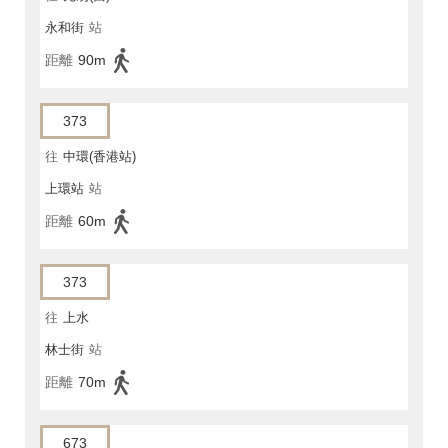
永和街
站
距離
90m
373
往
中環(香港站)
上環站
站
距離
60m
373
往
上水
林士街
站
距離
70m
673