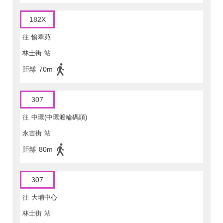
182X
往
愉翠苑
林士街
站
距離
70m
307
往
中環(中環渡輪碼頭)
永吉街
站
距離
80m
307
往
大埔中心
林士街
站