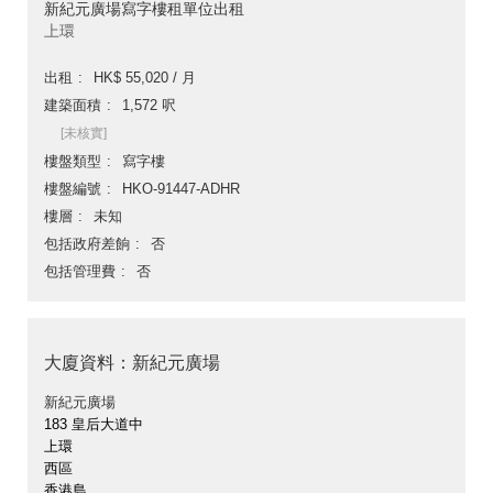
新紀元廣場寫字樓租單位出租
上環
出租
HK$ 55,020 / 月
建築面積
1,572 呎
[未核實]
樓盤類型
寫字樓
樓盤編號
HKO-91447-ADHR
樓層
未知
包括政府差餉
否
包括管理費
否
大廈資料：新紀元廣場
新紀元廣場
183 皇后大道中
上環
西區
香港島