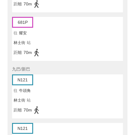
距離
70m
681P
往
耀安
林士街
站
距離
70m
九巴/新巴
N121
往
牛頭角
林士街
站
距離
70m
N121