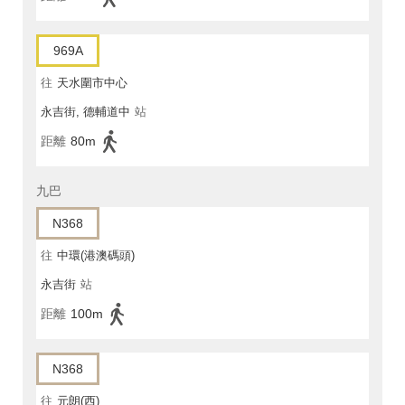
969A
往
天水圍市中心
永吉街, 德輔道中
站
距離
80m
九巴
N368
往
中環(港澳碼頭)
永吉街
站
距離
100m
N368
往
元朗(西)