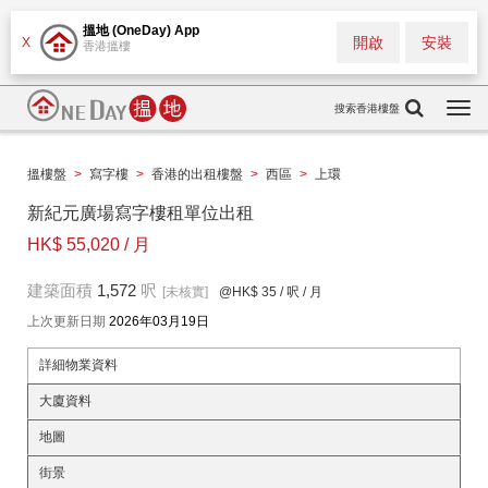
搵地 (OneDay) App
開啟
安裝
X
香港搵樓
搜索香港樓盤
Togg
navi
搵樓盤
>
寫字樓
>
香港的出租樓盤
>
西區
>
上環
新紀元廣場寫字樓租單位出租
HK$ 55,020 / 月
建築面積
1,572
呎
[未核實]
@HK$ 35
/ 呎 / 月
上次更新日期
2026年03月19日
詳細物業資料
大廈資料
地圖
街景