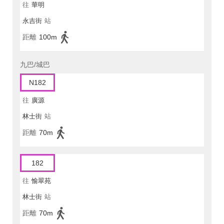
往
華明
永吉街
站
距離
100m
九巴/城巴
N182
往
廣源
林士街
站
距離
70m
182
往
愉翠苑
林士街
站
距離
70m