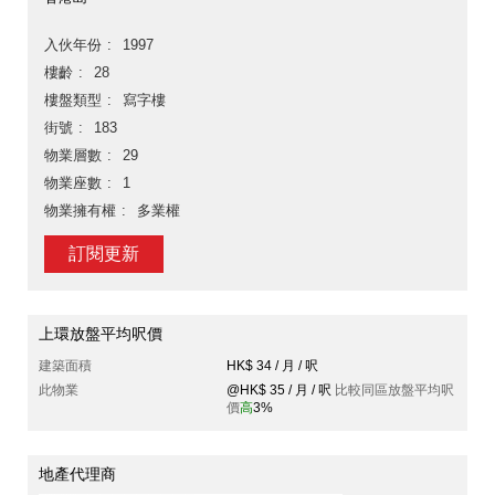
入伙年份
1997
樓齡
28
樓盤類型
寫字樓
街號
183
物業層數
29
物業座數
1
物業擁有權
多業權
訂閱更新
上環放盤平均呎價
建築面積
HK$ 34 / 月 / 呎
此物業
@HK$ 35 / 月 / 呎
比較同區放盤平均呎
價
高
3%
地產代理商