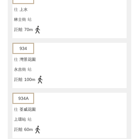
往
上水
林士街
站
距離
70m
934
往
灣景花園
永吉街
站
距離
100m
934A
往
荃威花園
上環站
站
距離
60m