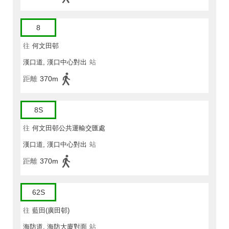
8
往
何文田邨
漢口道, 漢口中心對出
站
距離
370m
8S
往
何文田邨公共運輸交匯處
漢口道, 漢口中心對出
站
距離
370m
62S
往
藍田(廣田邨)
海防道, 海防大廈對面
站