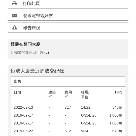
打印此頁
發送電郵給好友
報告錯誤
樓盤在相同大廈
此物業的其它出租盤
(5)
恒成大廈最近的成交紀錄
出售
日期
建築
實用
樓層/
HK$
2
2
ft
ft
單位
2022-09-13
-
717
14/22
545萬
2019-09-17
-
-
G/25E,25F
1,800萬
2019-09-17
-
-
G/25E,25F
1,800萬
2019-05-22
-
612
9/24
670萬