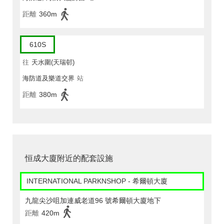
距離
360m
610S
往
天水圍(天瑞邨)
海防道及樂道交界
站
距離
380m
恒成大廈附近的配套設施
INTERNATIONAL PARKNSHOP - 希爾頓大廈
九龍尖沙咀加連威老道96 號希爾頓大廈地下
距離
420m