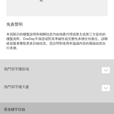
租
免責聲明
本頁顯示的樓盤說明和相關信息均由地產代理或業主或第三方提供的
樓盤資料。OneDay不保證或對其準確性或完整性承擔任何責任。請聯
絡放盤者獲取更多詳細信息。您訪問和使用本協議內容的風險由您自
行承擔。
熱門寫字樓區域
熱門寫字樓大廈
香港樓宇目錄