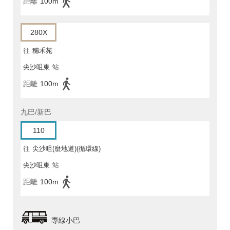
距離
100m
280X
往
穗禾苑
尖沙咀東
站
距離
100m
九巴/新巴
110
往
尖沙咀(麼地道)(循環線)
尖沙咀東
站
距離
100m
專線小巴