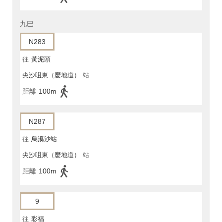
九巴
N283
往
黃泥頭
尖沙咀東（麼地道）
站
距離
100m
N287
往
烏溪沙站
尖沙咀東（麼地道）
站
距離
100m
9
往
彩福