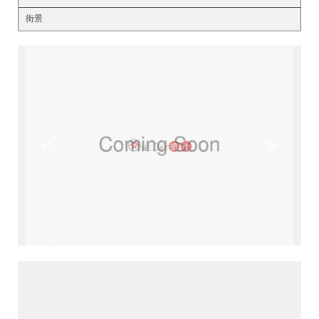
街景
<
>