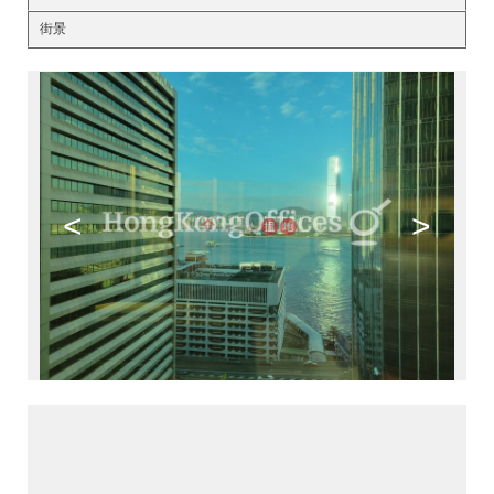
街景
<
>