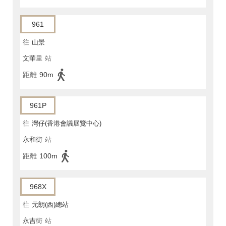
961
往
山景
文華里
站
距離
90m
961P
往
灣仔(香港會議展覽中心)
永和街
站
距離
100m
968X
往
元朗(西)總站
永吉街
站