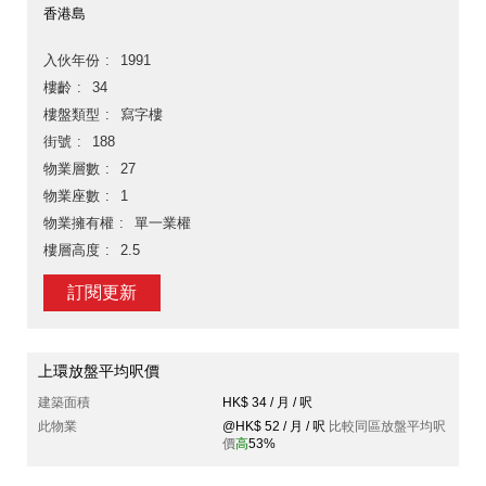
香港島
入伙年份
1991
樓齡
34
樓盤類型
寫字樓
街號
188
物業層數
27
物業座數
1
物業擁有權
單一業權
樓層高度
2.5
訂閱更新
上環放盤平均呎價
建築面積
HK$ 34 / 月 / 呎
此物業
@HK$ 52 / 月 / 呎
比較同區放盤平均呎
價
高
53%