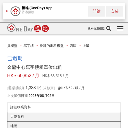
搵地 (OneDay) App
開啟
安裝
X
香港搵樓
搜索香港樓盤
Togg
navi
搵樓盤
>
寫字樓
>
香港的出租樓盤
>
西區
>
上環
已過期
金龍中心寫字樓租單位出租
HK$ 60,852 / 月
HK$ 63,618 / 月
建築面積
1,383
呎
[未核實]
@HK$ 52
/ 呎 / 月
上次降價日期
2023年08月02日
詳細物業資料
大廈資料
地圖