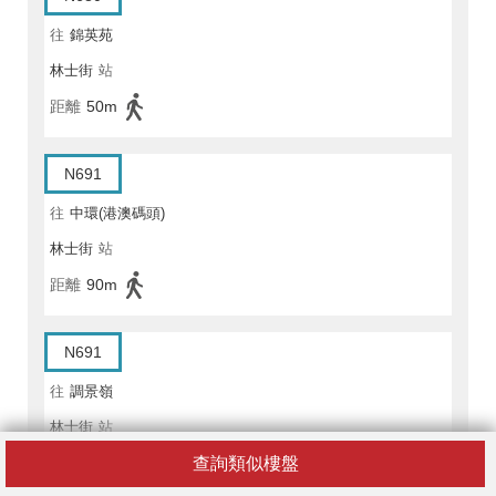
往
錦英苑
林士街
站
距離
50m
N691
往
中環(港澳碼頭)
林士街
站
距離
90m
N691
往
調景嶺
林士街
站
查詢類似樓盤
距離
50m