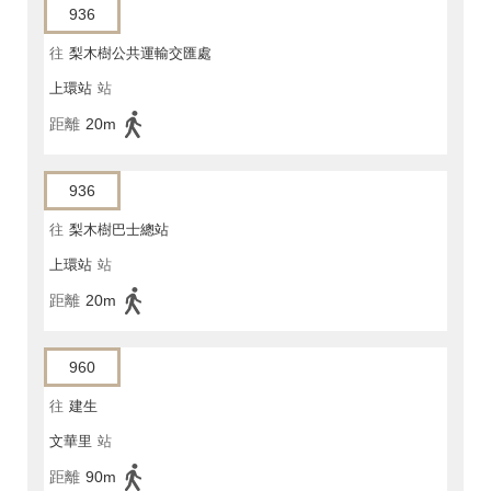
936
往
梨木樹公共運輸交匯處
上環站
站
距離
20m
936
往
梨木樹巴士總站
上環站
站
距離
20m
960
往
建生
文華里
站
距離
90m