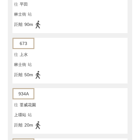
往
平田
林士街
站
距離
90m
673
往
上水
林士街
站
距離
50m
934A
往
荃威花園
上環站
站
距離
20m