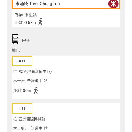
東涌綫 Tung Chung line
香港
港鐵站
距離
0.5km
巴士
城巴
A11
往
機場(地面運輸中心)
林士街, 干諾道中
站
距離
90m
E11
往
亞洲國際博覽館
林士街, 干諾道中
站