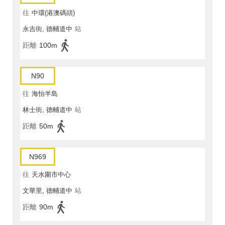
往
中環(港澳碼頭)
永吉街, 德輔道中
站
距離
100m
N90
往
海怡半島
林士街, 德輔道中
站
距離
50m
N969
往
天水圍市中心
文華里, 德輔道中
站
距離
90m