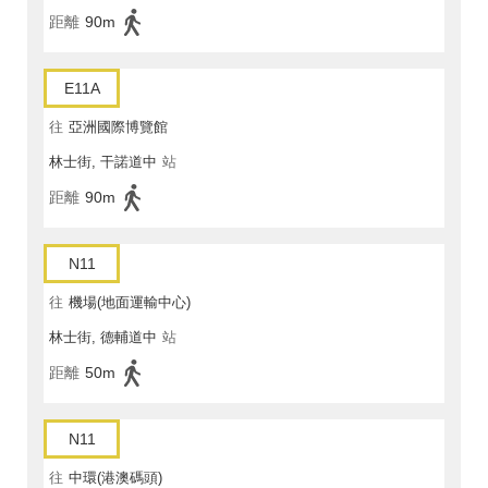
距離
90m
E11A
往
亞洲國際博覽館
林士街, 干諾道中
站
距離
90m
N11
往
機場(地面運輸中心)
林士街, 德輔道中
站
距離
50m
N11
往
中環(港澳碼頭)