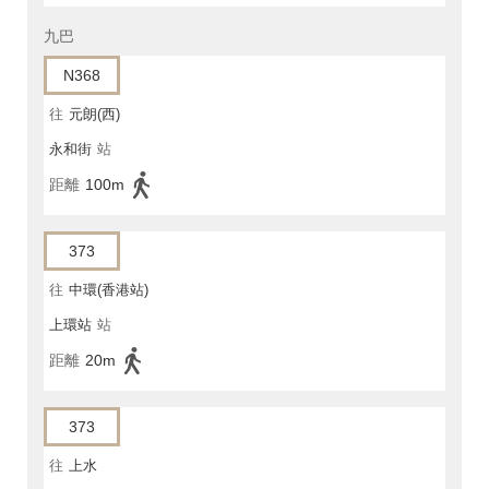
九巴
N368
往
元朗(西)
永和街
站
距離
100m
373
往
中環(香港站)
上環站
站
距離
20m
373
往
上水