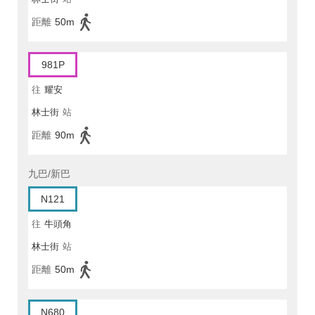
距離
50m
981P
往
耀安
林士街
站
距離
90m
九巴/新巴
N121
往
牛頭角
林士街
站
距離
50m
N680