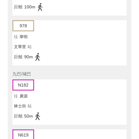
距離
100m
978
往
華明
文華里
站
距離
90m
九巴/城巴
N182
往
廣源
林士街
站
距離
50m
N619