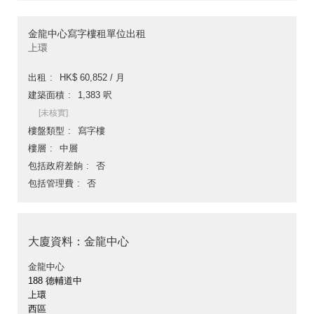
金龍中心寫字樓租單位出租
上環
出租
HK$ 60,852 / 月
建築面積
1,383 呎
[未核實]
樓盤類型
寫字樓
樓層
中層
包括政府差餉
否
包括管理費
否
大廈資料：金龍中心
金龍中心
188 德輔道中
上環
西區