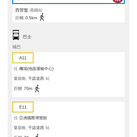
西營盤
港鐵站
距離
0.5km
巴士
城巴
A11
往
機場(地面運輸中心)
皇后街, 干諾道西
站
距離
70m
E11
往
亞洲國際博覽館
皇后街, 干諾道西
站