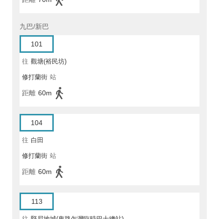
九巴/新巴
101
往
觀塘(裕民坊)
修打蘭街
站
距離
60m
104
往
白田
修打蘭街
站
距離
60m
113
往
堅尼地城(卑路乍灣臨時巴士總站)