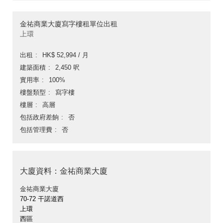
金祐商業大廈寫字樓租單位出租
上環
出租
HK$ 52,994 / 月
建築面積
2,450 呎
實用率
100%
樓盤類型
寫字樓
樓層
高層
包括政府差餉
否
包括管理費
否
大廈資料：金祐商業大廈
金祐商業大廈
70-72 干諾道西
上環
西區