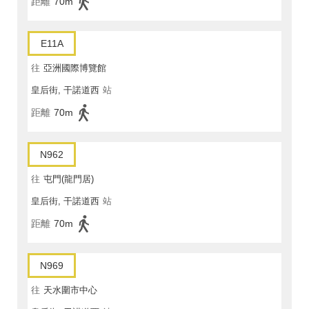
距離
70m
E11A
往
亞洲國際博覽館
皇后街, 干諾道西
站
距離
70m
N962
往
屯門(龍門居)
皇后街, 干諾道西
站
距離
70m
N969
往
天水圍市中心