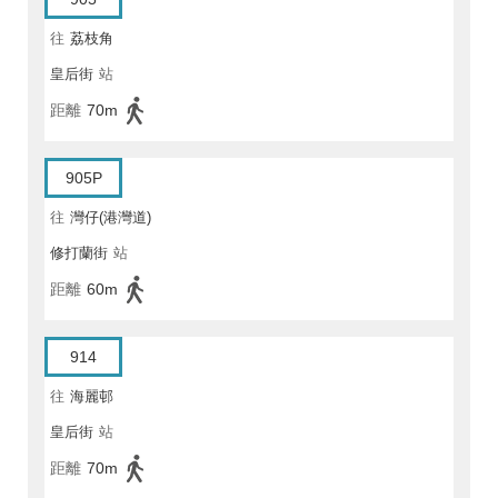
往
荔枝角
皇后街
站
距離
70m
905P
往
灣仔(港灣道)
修打蘭街
站
距離
60m
914
往
海麗邨
皇后街
站
距離
70m