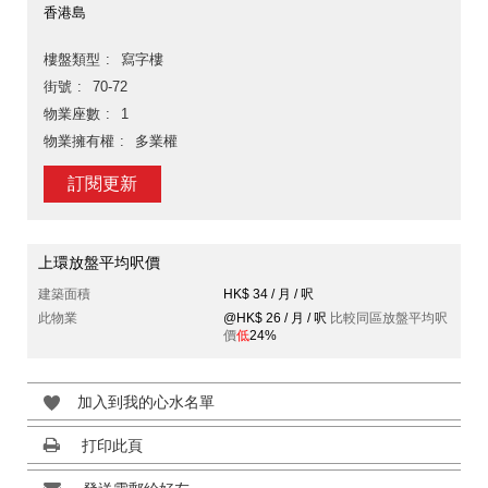
香港島
樓盤類型
寫字樓
街號
70-72
物業座數
1
物業擁有權
多業權
訂閱更新
上環放盤平均呎價
建築面積
HK$ 34 / 月 / 呎
此物業
@HK$ 26 / 月 / 呎
比較同區放盤平均呎
價
低
24%
加入到我的心水名單
打印此頁