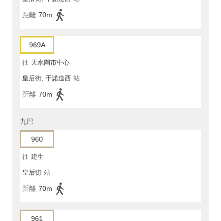
距離
70m
969A
往
天水圍市中心
皇后街, 干諾道西
站
距離
70m
九巴
960
往
建生
皇后街
站
距離
70m
961