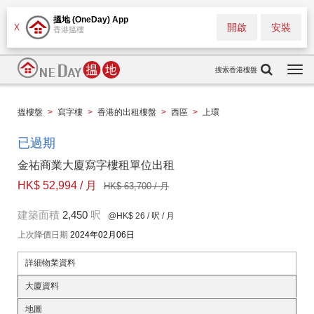
搵地 (OneDay) App
開啟
安裝
X
香港搵樓
搜索香港樓盤
Togg
navi
搵樓盤
>
寫字樓
>
香港的出租樓盤
>
西區
>
上環
已過期
金祐商業大廈寫字樓租單位出租
HK$ 52,994 / 月
HK$ 63,700 / 月
建築面積
2,450
呎
@HK$ 26
/ 呎 / 月
上次降價日期
2024年02月06日
詳細物業資料
大廈資料
地圖