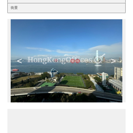
街景
<
>