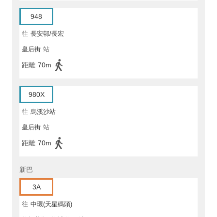
948
往
長安邨/長宏
皇后街
站
距離
70m
980X
往
烏溪沙站
皇后街
站
距離
70m
新巴
3A
往
中環(天星碼頭)