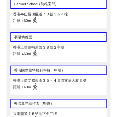
Carmel School (幼稚園部)
香港半山羅便臣道７０號３＆４樓
距離
460m
潮陽幼稚園
香港上環德輔道西３８號２字樓
距離
460m
香港國際蒙特梭利學校（中環）
香港上環文咸東街３５－４３號文華大廈３樓
距離
140m
香港真光幼稚園（堅道）
香港堅道７５號地下至二樓