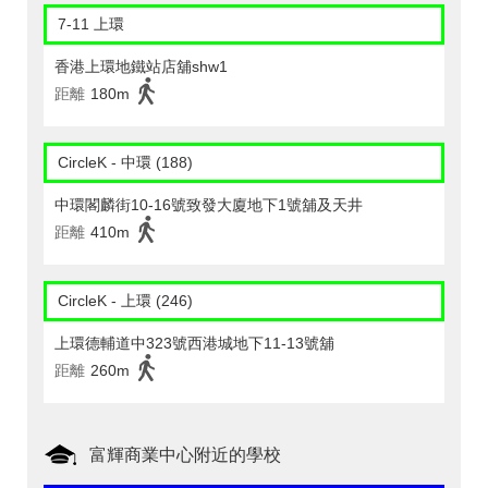
7-11 上環
香港上環地鐵站店舖shw1
距離
180m
CircleK - 中環 (188)
中環閣麟街10-16號致發大廈地下1號舖及天井
距離
410m
CircleK - 上環 (246)
上環德輔道中323號西港城地下11-13號舖
距離
260m
富輝商業中心附近的學校