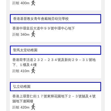
距離
400m
香港基督教女青年會戴翰芬幼兒學校
香港中環皇后大道中９９號中環中心地下
距離
340m
聖馬太堂幼稚園
香港荷李活道２３２－２３４號及新街２９－３１號地
下、１樓及４樓
距離
410m
弘立幼稚園
香港上環普仁街１７號東輝花園地下２－３號舖及４號
舖地下連閣樓
距離
420m