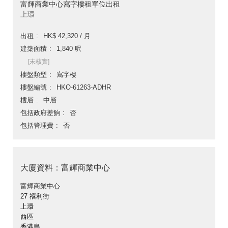
富輝商業中心寫字樓租單位出租
上環
出租
HK$ 42,320 / 月
建築面積
1,840 呎
[未核實]
樓盤類型
寫字樓
樓盤編號
HKO-61263-ADHR
樓層
中層
包括政府差餉
否
包括管理費
否
大廈資料：富輝商業中心
富輝商業中心
27 禧利街
上環
西區
香港島