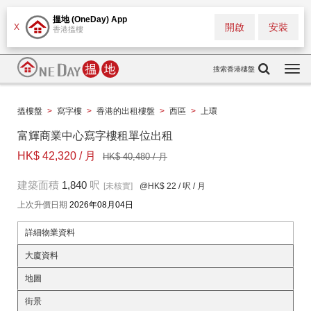
搵地 (OneDay) App
開啟
安裝
X
香港搵樓
搜索香港樓盤
Togg
navi
搵樓盤
>
寫字樓
>
香港的出租樓盤
>
西區
>
上環
富輝商業中心寫字樓租單位出租
HK$ 42,320 / 月
HK$ 40,480 / 月
建築面積
1,840
呎
[未核實]
@HK$ 22
/ 呎 / 月
上次升價日期
2026年08月04日
詳細物業資料
大廈資料
地圖
街景