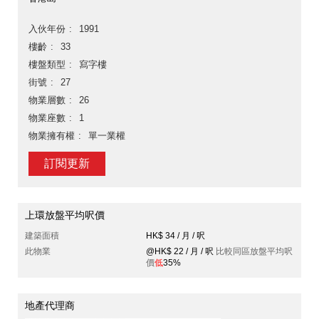
入伙年份
1991
樓齡
33
樓盤類型
寫字樓
街號
27
物業層數
26
物業座數
1
物業擁有權
單一業權
訂閱更新
上環放盤平均呎價
建築面積
HK$ 34 / 月 / 呎
此物業
@HK$ 22 / 月 / 呎
比較同區放盤平均呎
價
低
35%
地產代理商