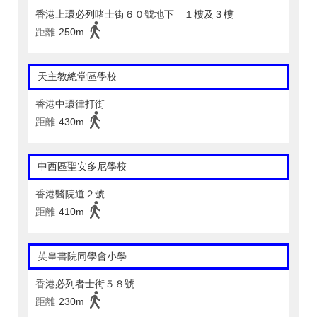
香港上環必列啫士街６０號地下 １樓及３樓
距離
250m
天主教總堂區學校
香港中環律打街
距離
430m
中西區聖安多尼學校
香港醫院道２號
距離
410m
英皇書院同學會小學
香港必列者士街５８號
距離
230m