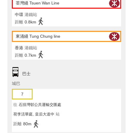
荃灣綫 Tsuen Wan Line
中環
港鐵站
距離
0.8km
東涌綫 Tung Chung line
香港
港鐵站
距離
0.7km
巴士
城巴
7
往
石排灣邨公共運輸交匯處
荷李活華庭, 皇后大道中
站
距離
80m