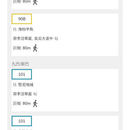
距離
80m
90B
往
海怡半島
荷李活華庭, 皇后大道中
站
距離
80m
九巴/新巴
101
往
堅尼地城
荷李活華庭
站
距離
80m
101