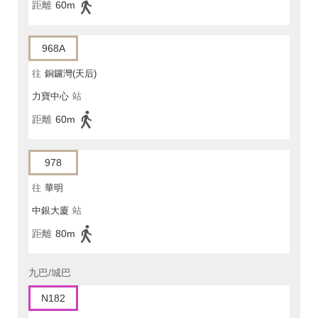
距離
60m
968A
往
銅鑼灣(天后)
力寶中心
站
距離
60m
978
往
華明
中銀大廈
站
距離
80m
九巴/城巴
N182