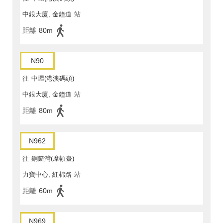
中銀大廈, 金鐘道
站
距離
80m
N90
往
中環(港澳碼頭)
中銀大廈, 金鐘道
站
距離
80m
N962
往
銅鑼灣(摩頓臺)
力寶中心, 紅棉路
站
距離
60m
N969