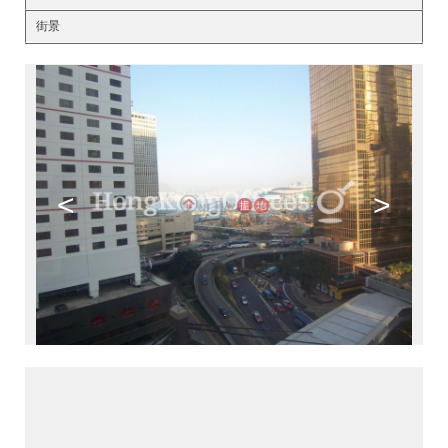
街景
<
>