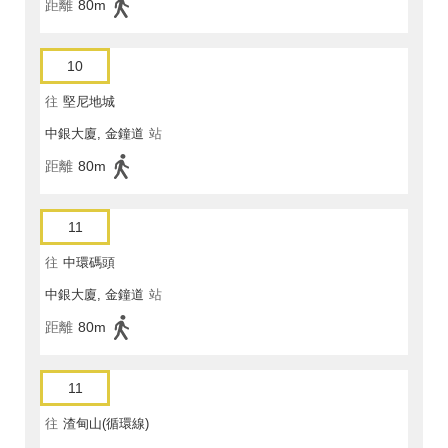
距離
80m
10
往
堅尼地城
中銀大廈, 金鐘道
站
距離
80m
11
往
中環碼頭
中銀大廈, 金鐘道
站
距離
80m
11
往
渣甸山(循環線)