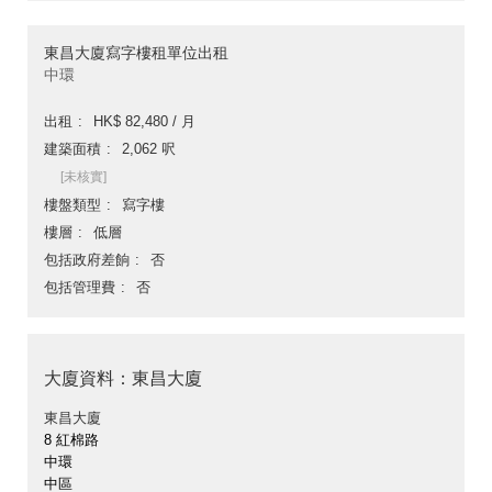
東昌大廈寫字樓租單位出租
中環
出租
HK$ 82,480 / 月
建築面積
2,062 呎
[未核實]
樓盤類型
寫字樓
樓層
低層
包括政府差餉
否
包括管理費
否
大廈資料：東昌大廈
東昌大廈
8 紅棉路
中環
中區