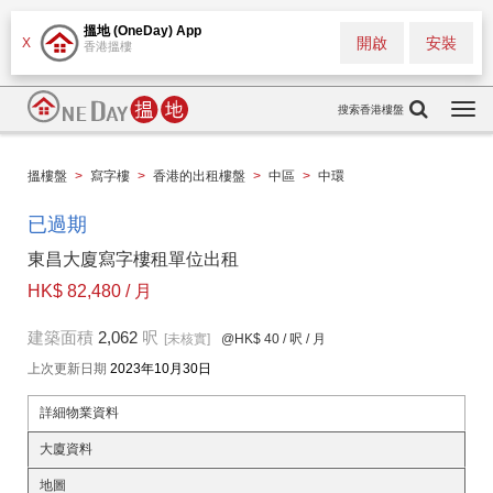
搵地 (OneDay) App
開啟
安裝
X
香港搵樓
搜索香港樓盤
Togg
navi
搵樓盤
>
寫字樓
>
香港的出租樓盤
>
中區
>
中環
已過期
東昌大廈寫字樓租單位出租
HK$ 82,480 / 月
建築面積
2,062
呎
[未核實]
@HK$ 40
/ 呎 / 月
上次更新日期
2023年10月30日
詳細物業資料
大廈資料
地圖