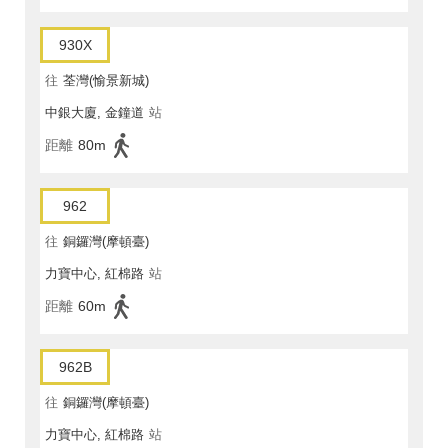
930X
往
荃灣(愉景新城)
中銀大廈, 金鐘道
站
距離
80m
962
往
銅鑼灣(摩頓臺)
力寶中心, 紅棉路
站
距離
60m
962B
往
銅鑼灣(摩頓臺)
力寶中心, 紅棉路
站