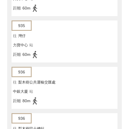
距離
60m
935
往
灣仔
力寶中心
站
距離
60m
936
往
梨木樹公共運輸交匯處
中銀大廈
站
距離
80m
936
往
梨木樹巴士總站