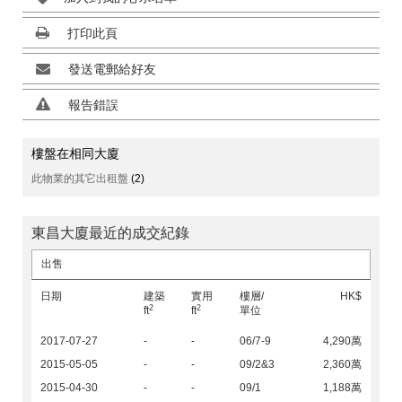
打印此頁
發送電郵給好友
報告錯誤
樓盤在相同大廈
此物業的其它出租盤
(2)
東昌大廈最近的成交紀錄
出售
日期
建築
實用
樓層/
HK$
2
2
ft
ft
單位
2017-07-27
-
-
06/7-9
4,290萬
2015-05-05
-
-
09/2&3
2,360萬
2015-04-30
-
-
09/1
1,188萬