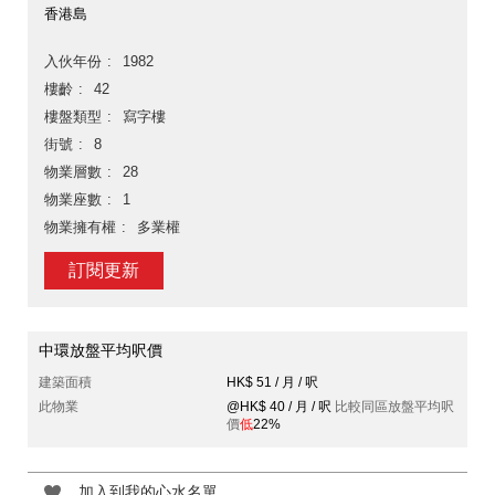
香港島
入伙年份
1982
樓齡
42
樓盤類型
寫字樓
街號
8
物業層數
28
物業座數
1
物業擁有權
多業權
訂閱更新
中環放盤平均呎價
建築面積
HK$ 51 / 月 / 呎
此物業
@HK$ 40 / 月 / 呎
比較同區放盤平均呎
價
低
22%
加入到我的心水名單