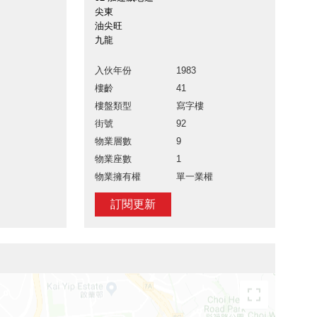
尖東
油尖旺
九龍
入伙年份
1983
樓齡
41
樓盤類型
寫字樓
街號
92
物業層數
9
物業座數
1
物業擁有權
單一業權
訂閱更新