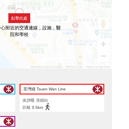
點擊此處
中心附近的交通連線，設施，醫
院和學校
荃灣綫 Tsuen Wan Line
尖沙咀
港鐵站
距離
0.5km