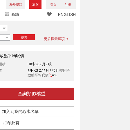
海外樓盤
放盤
登入
註冊
商舖
ENGLISH
搜索
更多搜索選項
放盤平均呎價
面積
HK$ 28 / 月 / 呎
業
@HK$ 27 / 月 / 呎
比較同區
放盤平均呎價
低
4%
查詢類似樓盤
加入到我的心水名單
打印此頁