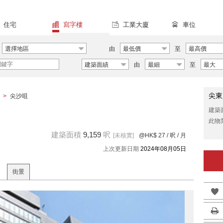
住宅
寫字樓
工業大廈
車位
選擇地區
由
最低價
至
最高價
建築面績
由
最細
至
最大
尖東
>
尖沙咀
建築
此物
建築面積
9,159
呎
[未核實]
@HK$ 27
/ 呎 / 月
上次更新日期
2024年08月05日
街景