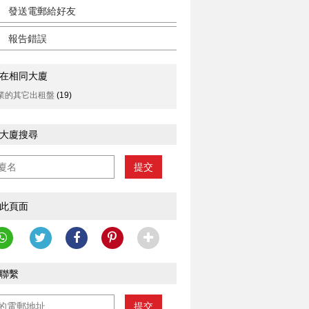
發送電郵給好友
報告錯誤
在相同大廈
業的其它出租盤
(19)
大廈搜尋
提交
此頁面
聯繫
提交