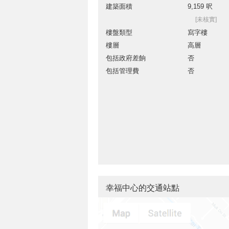
建築面積
9,159 呎
[未核實]
樓盤類型
寫字樓
樓層
高層
包括政府差餉
否
包括管理費
否
幸福中心的交通站點