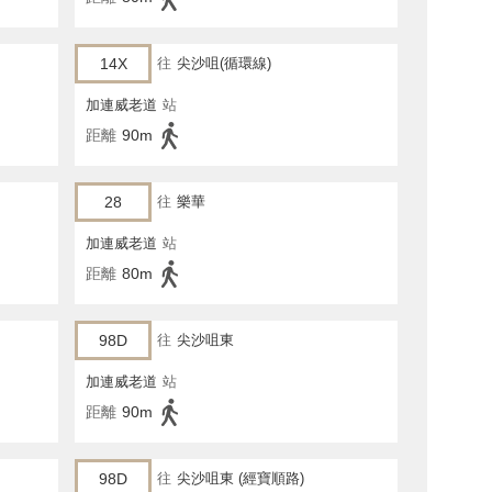
14X
往
尖沙咀(循環線)
加連威老道
站
距離
90m
28
往
樂華
加連威老道
站
距離
80m
98D
往
尖沙咀東
加連威老道
站
距離
90m
98D
往
尖沙咀東 (經寶順路)