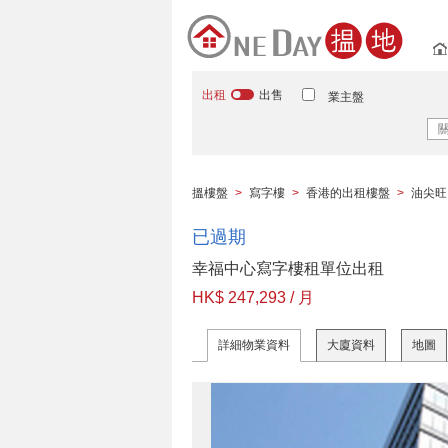
出租
出售
業主盤
搵樓盤
>
寫字樓
>
香港的出租樓盤
>
油尖旺
已過期
幸福中心寫字樓租單位出租
HK$ 247,293 / 月
詳細物業資料
大廈資料
地圖