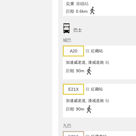
尖東
港鐵站
距離
0.6km
巴士
城巴
A20
往
紅磡站
加連威老道, 漆咸道南
站
距離
90m
E21X
往
紅磡站
加連威老道, 漆咸道南
站
距離
90m
九巴