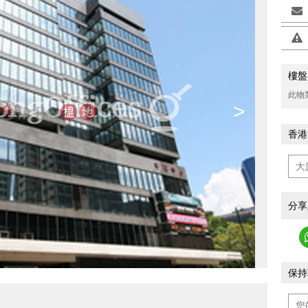
樓盤
此物
>
香港
分享
保持