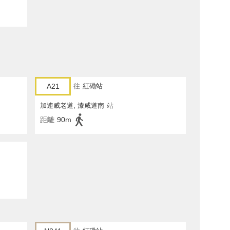
A21
往
紅磡站
加連威老道, 漆咸道南
站
距離
90m