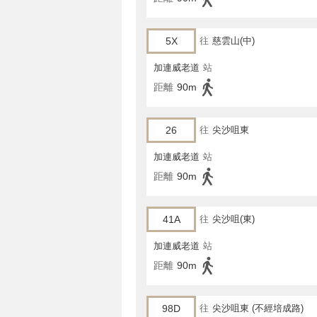
5X
往
慈雲山(中)
加連威老道
站
距離
90m
26
往
尖沙咀東
加連威老道
站
距離
90m
41A
往
尖沙咀(東)
加連威老道
站
距離
90m
98D
往
尖沙咀東 (不經培成路)