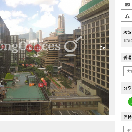
樓盤
此物
>
香港
分享
保持