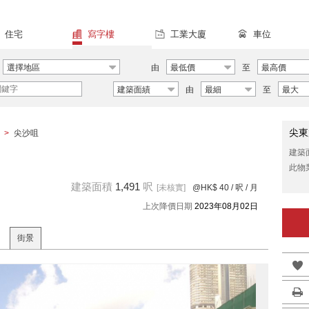
住宅
寫字樓
工業大廈
車位
選擇地區
由
最低價
至
最高價
建築面績
由
最細
至
最大
尖東
>
尖沙咀
建築
此物
建築面積
1,491
呎
[未核實]
@HK$ 40
/ 呎 / 月
上次降價日期
2023年08月02日
街景