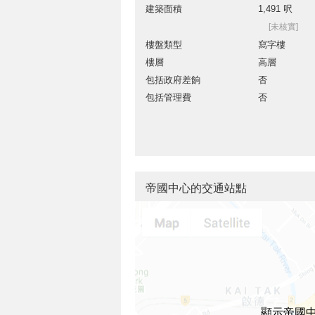
建築面積
1,491 呎
[未核實]
樓盤類型
寫字樓
樓層
高層
包括政府差餉
否
包括管理費
否
帝國中心的交通站點
顯示帝國