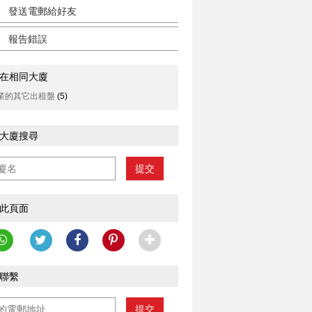
發送電郵給好友
報告錯誤
在相同大廈
業的其它出租盤
(5)
大廈搜尋
提交
此頁面
聯繫
提交