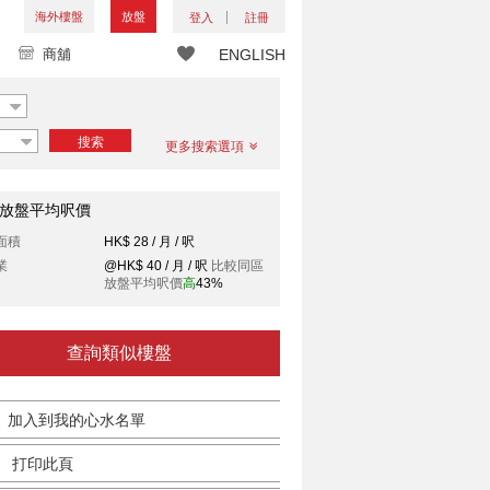
海外樓盤
放盤
登入
註冊
商舖
ENGLISH
搜索
更多搜索選項
放盤平均呎價
面積
HK$ 28 / 月 / 呎
業
@HK$ 40 / 月 / 呎
比較同區
放盤平均呎價
高
43%
查詢類似樓盤
加入到我的心水名單
打印此頁