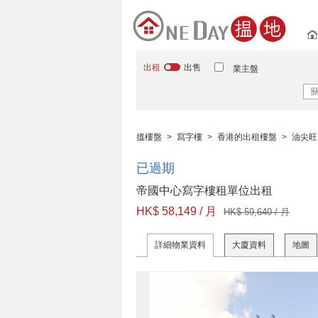
出租
出售
業主盤
搵樓盤
>
寫字樓
>
香港的出租樓盤
>
油尖旺
已過期
帝國中心寫字樓租單位出租
HK$ 58,149 / 月
HK$ 59,640 / 月
詳細物業資料
大廈資料
地圖