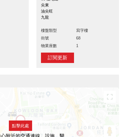
尖東
油尖旺
九龍
樓盤類型
寫字樓
街號
68
物業座數
1
訂閱更新
點擊此處
中心附近的交通連線，設施，醫