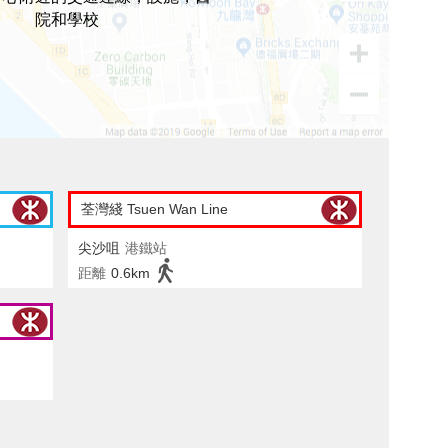
院和學校
荃灣綫 Tsuen Wan Line
尖沙咀
港鐵站
距離
0.6km