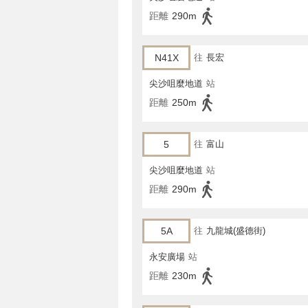
距離
290m
N41X
往
長宏
尖沙咀麼地道
站
距離
250m
5
往
富山
尖沙咀麼地道
站
距離
290m
5A
往
九龍城(盛德街)
永安廣場
站
距離
230m