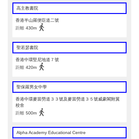
高主教書院
香港半山羅便臣道二號
距離
430m
聖若瑟書院
香港中環堅尼地道７號
距離
420m
聖保羅男女中學
香港中環麥當勞道３３號及麥當勞道３５號威豪閣附翼
校舍
距離
500m
Alpha Academy Educational Centre