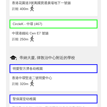
香港花園道3號萬國寶通廣場地下一號舖
距離
400m
CircleK - 中環 (467)
中環港鐵站 Cen E7 號舖
距離
250m
帝納大廈, 律敦治中心附近的學校
明愛聖方濟各幼稚園
香港中環堅道二號明愛中心
距離
320m
聖保羅堂幼稚園