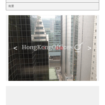
街景
<
>