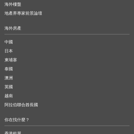
海外樓盤
地產界專家前景論壇
海外房產
中國
日本
柬埔寨
泰國
澳洲
英國
越南
阿拉伯聯合酋長國
你在找什麼？
香港租屋