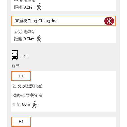
中環
港鐵站
距離
0.2km
東涌綫 Tung Chung line
香港
港鐵站
距離
0.5km
巴士
新巴
H1
往
尖沙咀(漢口道)
泄蘭街, 雪廠街
站
距離
50m
H1