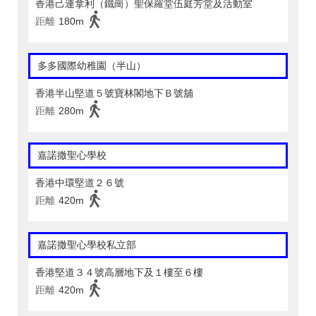
香港己連拿利（鐵崗）聖保羅堂伍庭芳堂及活動室
距離
180m
多多國際幼稚園（半山）
香港半山堅道５號寶林閣地下Ｂ號舖
距離
280m
嘉諾撒聖心學校
香港中環堅道２６號
距離
420m
嘉諾撒聖心學校私立部
香港堅道３４號高層地下及１樓至６樓
距離
420m