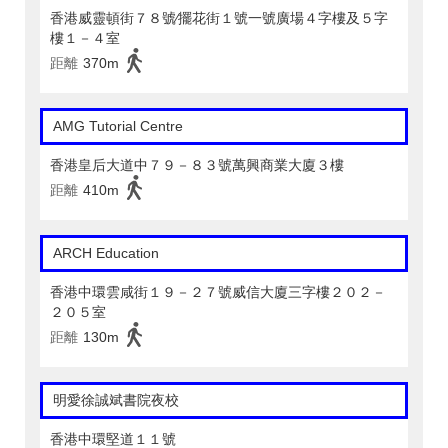
香港威靈頓街７８號∕擺花街１號一號廣場４字樓及５字
樓１－４室
距離
370m
AMG Tutorial Centre
香港皇后大道中７９－８３號萬興商業大廈３樓
距離
410m
ARCH Education
香港中環雲咸街１９－２７號威信大廈三字樓２０２－
２０５室
距離
130m
明愛徐誠斌書院夜校
香港中環堅道１１號