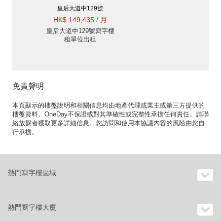
皇后大道中129號
HK$ 149,435 / 月
皇后大道中129號寫字樓
租單位出租
免責聲明
本頁顯示的樓盤說明和相關信息均由地產代理或業主或第三方提供的
樓盤資料。OneDay不保證或對其準確性或完整性承擔任何責任。請聯
絡放盤者獲取更多詳細信息。您訪問和使用本協議內容的風險由您自
行承擔。
熱門寫字樓區域
熱門寫字樓大廈