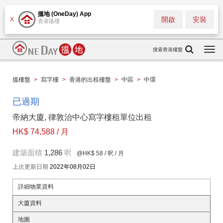
搵地 (OneDay) App
開啟
安裝
X
香港搵樓
搜索香港樓盤
Togg
navi
搵樓盤
>
寫字樓
>
香港的出租樓盤
>
中區
>
中環
已過期
帝納大廈, 律敦治中心寫字樓租單位出租
HK$ 74,588 / 月
建築面積
1,286
呎
@HK$ 58
/ 呎 / 月
上次更新日期
2022年08月02日
詳細物業資料
大廈資料
地圖