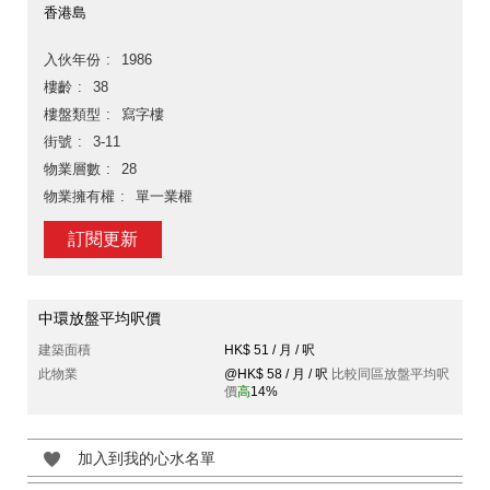
香港島
入伙年份
1986
樓齡
38
樓盤類型
寫字樓
街號
3-11
物業層數
28
物業擁有權
單一業權
訂閱更新
中環放盤平均呎價
建築面積
HK$ 51 / 月 / 呎
此物業
@HK$ 58 / 月 / 呎
比較同區放盤平均呎
價
高
14%
加入到我的心水名單