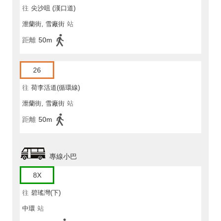
往
尖沙咀 (漢口道)
泄蘭街, 雪廠街
站
距離
50m
26
往
荷李活道(循環線)
泄蘭街, 雪廠街
站
距離
50m
專線小巴
8X
往
碧瑤灣(下)
中環
站