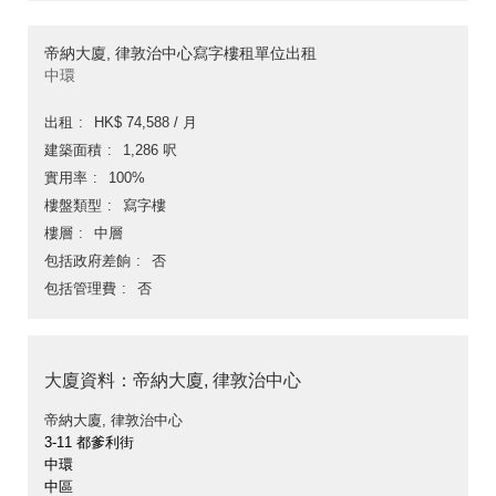
帝納大廈, 律敦治中心寫字樓租單位出租
中環
出租
HK$ 74,588 / 月
建築面積
1,286 呎
實用率
100%
樓盤類型
寫字樓
樓層
中層
包括政府差餉
否
包括管理費
否
大廈資料：帝納大廈, 律敦治中心
帝納大廈, 律敦治中心
3-11 都爹利街
中環
中區