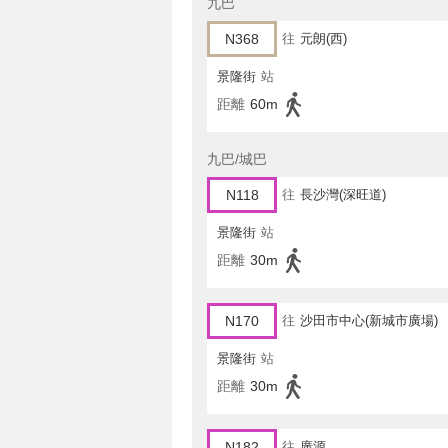
九巴
N368
往
元朗(西)
景隆街
站
距離
60m
九巴/城巴
N118
往
長沙灣(深旺道)
景隆街
站
距離
30m
N170
往
沙田市中心(新城市廣場)
景隆街
站
距離
30m
N182
往
廣源