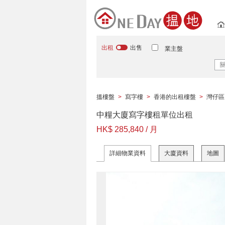
出租
出售
業主盤
搵樓盤
>
寫字樓
>
香港的出租樓盤
>
灣仔區
中糧大廈寫字樓租單位出租
HK$ 285,840 / 月
詳細物業資料
大廈資料
地圖