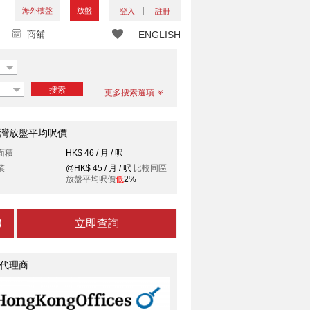
海外樓盤
放盤
登入
註冊
商舖
ENGLISH
搜索
更多搜索選項
灣放盤平均呎價
面積
HK$ 46 / 月 / 呎
業
@HK$ 45 / 月 / 呎
比較同區
放盤平均呎價
低
2%
立即查詢
代理商