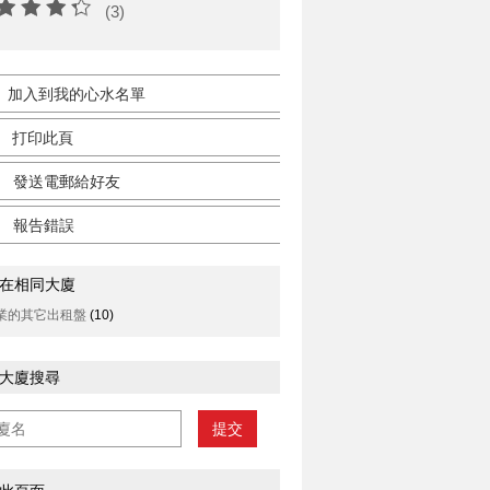
(3)
加入到我的心水名單
打印此頁
發送電郵給好友
報告錯誤
在相同大廈
業的其它出租盤
(10)
大廈搜尋
提交