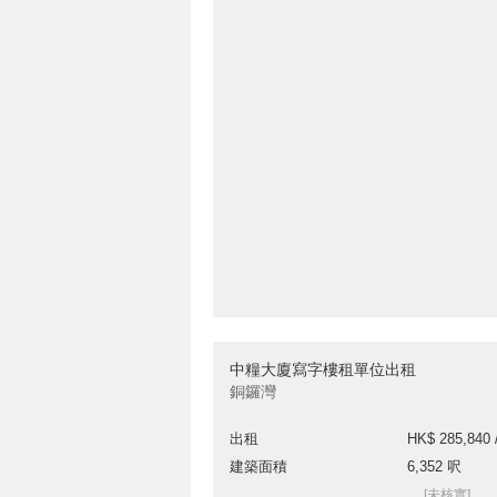
中糧大廈寫字樓租單位出租
銅鑼灣
出租
HK$ 285,840 
建築面積
6,352 呎
[未核實]