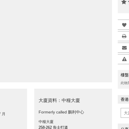
>
樓盤
此物
香港
大廈資料：中糧大廈
Formerly called 鵬利中心
/ 月
中糧大廈
258-262 告士打道