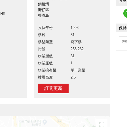
分享
銅鑼灣
灣仔區
KHR
香港島
入伙年份
1993
保持
樓齡
31
樓盤類型
寫字樓
街號
258-262
物業層數
31
物業座數
1
物業擁有權
單一業權
樓層高度
2.6
訂閱更新