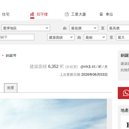
住宅
寫字樓
工業大廈
車位
選擇地區
由
最低價
至
最高價
建築面績
由
最細
至
最大
銅鑼
>
銅鑼灣
建築
建築面積
6,352
呎
[未核實]
@HK$ 45
/ 呎 / 月
此物
上次更新日期
2026年06月03日
街景
地產