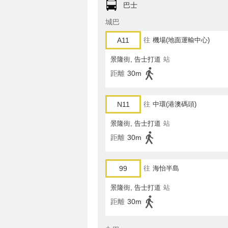
巴士
城巴
A11
往
機場(地面運輸中心)
景隆街, 告士打道
站
距離
30m
N11
往
中環(港澳碼頭)
景隆街, 告士打道
站
距離
30m
99
往
海怡半島
景隆街, 告士打道
站
距離
30m