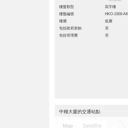
樓盤類型
寫字樓
樓盤編號
HKO-1009-A
樓層
低層
包括政府差餉
否
包括管理費
否
中糧大廈的交通站點