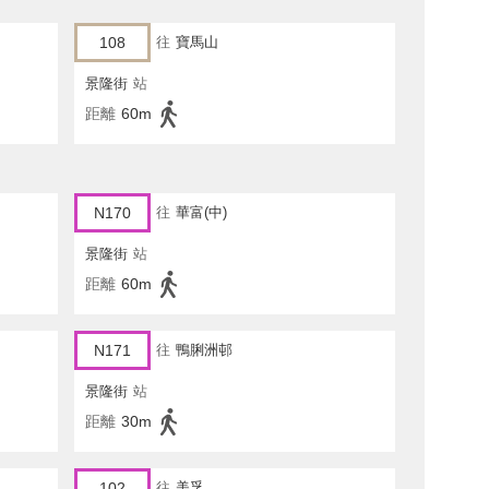
108
往
寶馬山
景隆街
站
距離
60m
N170
往
華富(中)
景隆街
站
距離
60m
N171
往
鴨脷洲邨
景隆街
站
距離
30m
102
往
美孚