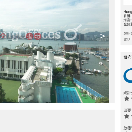
Hong
香港
海富
金鐘
>
牌照
電話
發布
總評
回覆
放盤