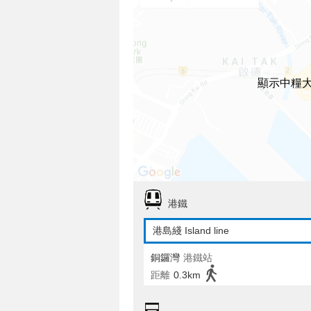
顯示中糧
港鐵
港島綫 Island line
銅鑼灣
港鐵站
距離
0.3km