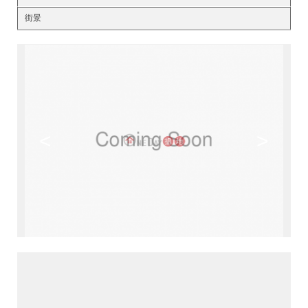
街景
<
>