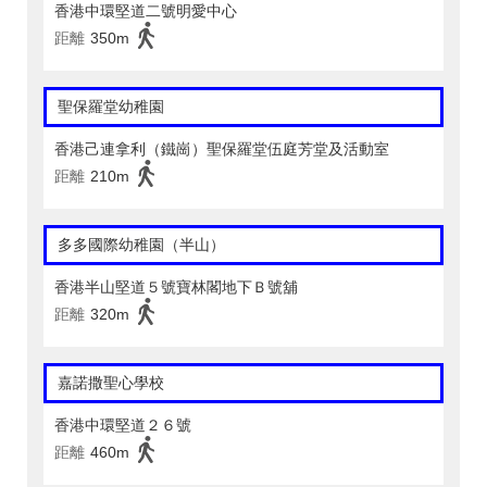
香港中環堅道二號明愛中心
距離
350m
聖保羅堂幼稚園
香港己連拿利（鐵崗）聖保羅堂伍庭芳堂及活動室
距離
210m
多多國際幼稚園（半山）
香港半山堅道５號寶林閣地下Ｂ號舖
距離
320m
嘉諾撒聖心學校
香港中環堅道２６號
距離
460m