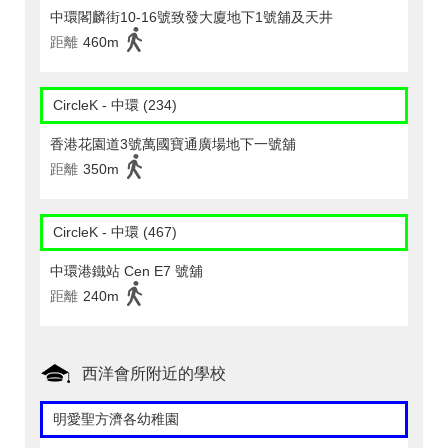
中環閣麟街10-16號致發大廈地下1號舖及天井
距離
460m
CircleK - 中環 (234)
香港花園道3號萬國寶通廣場地下一號舖
距離
350m
CircleK - 中環 (467)
中環港鐵站 Cen E7 號舖
距離
240m
西洋會所附近的學校
明愛聖方濟各幼稚園