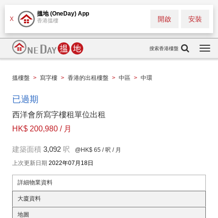
搵地 (OneDay) App
開啟
安裝
X
香港搵樓
搜索香港樓盤
Togg
navi
搵樓盤
>
寫字樓
>
香港的出租樓盤
>
中區
>
中環
已過期
西洋會所寫字樓租單位出租
HK$ 200,980 / 月
建築面積
3,092
呎
@HK$ 65
/ 呎 / 月
上次更新日期
2022年07月18日
詳細物業資料
大廈資料
地圖