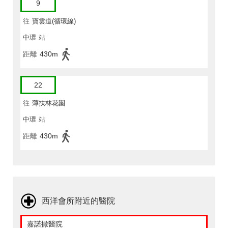
9
往
寶雲道(循環線)
中環
站
距離
430m
22
往
薄扶林花園
中環
站
距離
430m
西洋會所附近的醫院
嘉諾撒醫院