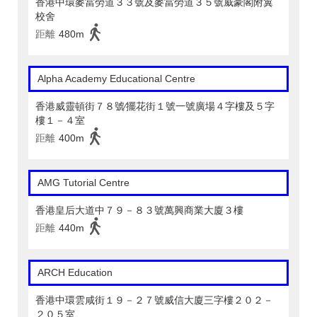
香港中環麥當勞道３３號及麥當勞道３５號威豪閣附翼
校舍
距離
480m
Alpha Academy Educational Centre
香港威靈頓街７８號∕擺花街１號一號廣場４字樓及５字
樓１－４室
距離
400m
AMG Tutorial Centre
香港皇后大道中７９－８３號萬興商業大廈３樓
距離
440m
ARCH Education
香港中環雲咸街１９－２７號威信大廈三字樓２０２－
２０５室