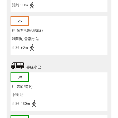
距離
90m
26
往
荷李活道(循環線)
泄蘭街, 雪廠街
站
距離
90m
專線小巴
8X
往
碧瑤灣(下)
中環
站
距離
430m