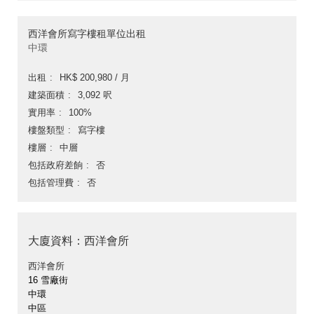
西洋會所寫字樓租單位出租
中環
出租
HK$ 200,980 / 月
建築面積
3,092 呎
實用率
100%
樓盤類型
寫字樓
樓層
中層
包括政府差餉
否
包括管理費
否
大廈資料：西洋會所
西洋會所
16 雪廠街
中環
中區