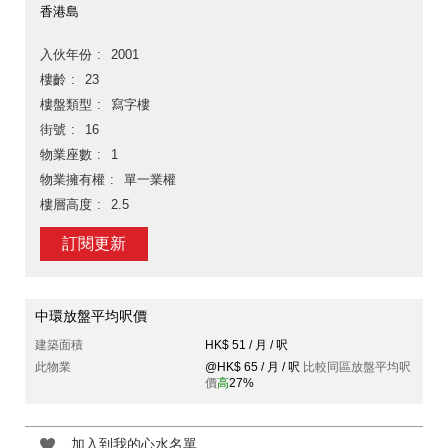
香港島
入伙年份
2001
樓齡
23
樓盤類型
寫字樓
街號
16
物業座數
1
物業擁有權
單一業權
樓層高度
2.5
訂閱更新
中環放盤平均呎價
建築面積
HK$ 51 / 月 / 呎
此物業
@HK$ 65 / 月 / 呎
比較同區放盤平均呎
價
高
27%
加入到我的心水名單