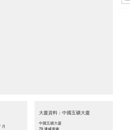
大廈資料：中國五礦大廈
中國五礦大廈
/ 月
79 漆咸道南