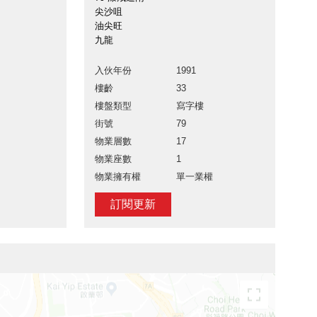
尖沙咀
油尖旺
九龍
入伙年份
1991
樓齡
33
樓盤類型
寫字樓
街號
79
物業層數
17
物業座數
1
物業擁有權
單一業權
訂閱更新