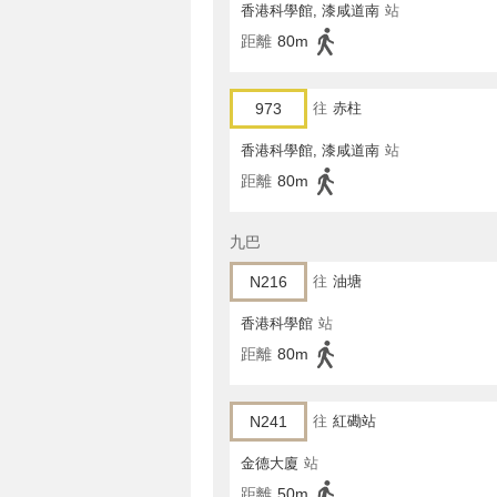
香港科學館, 漆咸道南
站
距離
80m
973
往
赤柱
香港科學館, 漆咸道南
站
距離
80m
九巴
N216
往
油塘
香港科學館
站
距離
80m
N241
往
紅磡站
金德大廈
站
距離
50m