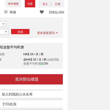
海外樓盤
放盤
登入
註冊
商舖
ENGLISH
搜索
更多搜索選項
咀放盤平均呎價
面積
HK$ 34 / 月 / 呎
業
@HK$ 35 / 月 / 呎
比較同區
放盤平均呎價
高
3%
查詢類似樓盤
加入到我的心水名單
打印此頁