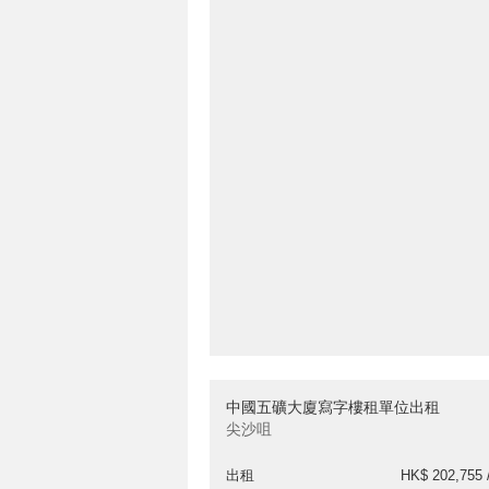
中國五礦大廈寫字樓租單位出租
尖沙咀
出租
HK$ 202,755 