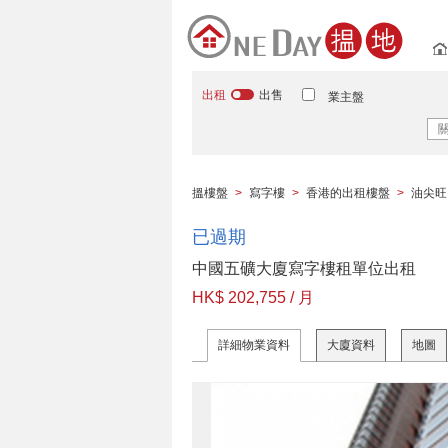
出租
出售
業主盤
搵樓盤
>
寫字樓
>
香港的出租樓盤
>
油尖旺
已過期
中國五礦大廈寫字樓租單位出租
HK$ 202,755 / 月
詳細物業資料
大廈資料
地圖