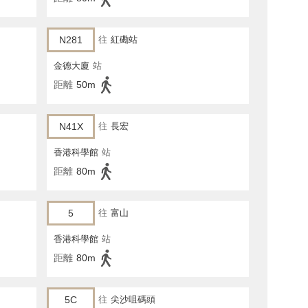
N281
往
紅磡站
金德大廈
站
距離
50m
N41X
往
長宏
香港科學館
站
距離
80m
5
往
富山
香港科學館
站
距離
80m
5C
往
尖沙咀碼頭