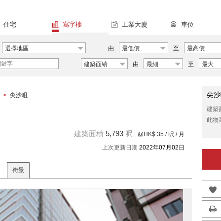
住宅
寫字樓
工業大廈
車位
選擇地區
由
最低價
至
最高價
建築面績
由
最細
至
最大
尖沙
>
尖沙咀
建築
此物
建築面積
5,793
呎
@HK$ 35
/ 呎 / 月
上次更新日期
2022年07月02日
街景