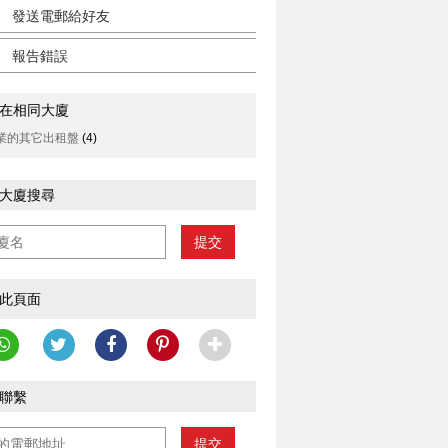
發送電郵給好友
報告錯誤
在相同大廈
業的其它出租盤
(4)
大廈搜尋
提交
此頁面
聯繫
提交