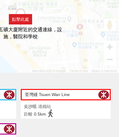
點擊此處
五礦大廈附近的交通連線，設
施，醫院和學校
荃灣綫 Tsuen Wan Line
尖沙咀
港鐵站
距離
0.5km