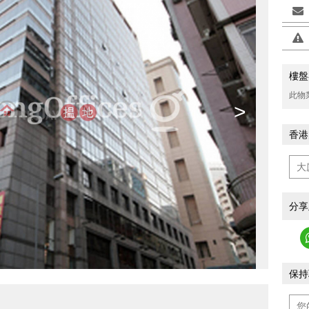
樓盤
此物
>
香港
分享
保持