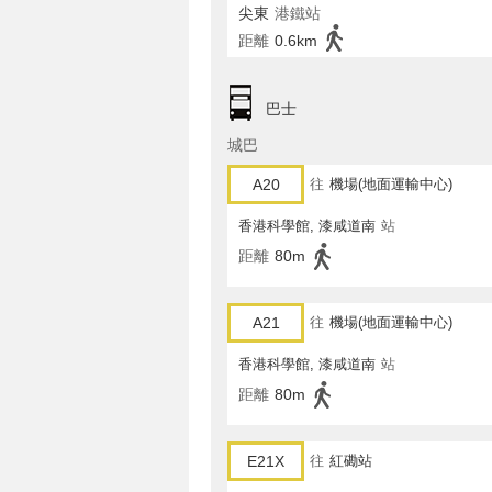
尖東
港鐵站
距離
0.6km
巴士
城巴
A20
往
機場(地面運輸中心)
香港科學館, 漆咸道南
站
距離
80m
A21
往
機場(地面運輸中心)
香港科學館, 漆咸道南
站
距離
80m
E21X
往
紅磡站