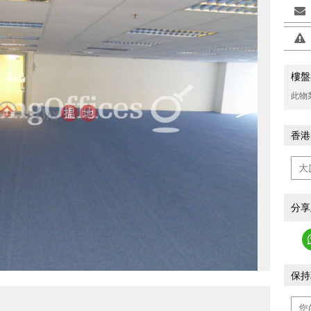
樓盤
此物
>
香港
分享
保持