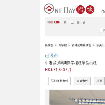
出租
出售
業主盤
搵樓盤
>
寫字樓
>
香港的出租樓盤
>
油尖旺
已過期
中港城 第6期寫字樓租單位出租
HK$ 81,840 / 月
詳細物業資料
大廈資料
地圖