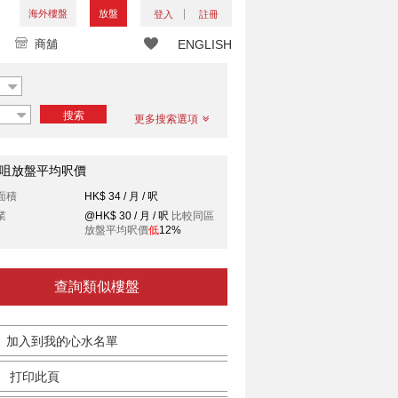
海外樓盤
放盤
登入
註冊
商舖
ENGLISH
搜索
更多搜索選項
咀放盤平均呎價
面積
HK$ 34 / 月 / 呎
業
@HK$ 30 / 月 / 呎
比較同區
放盤平均呎價
低
12%
查詢類似樓盤
加入到我的心水名單
打印此頁