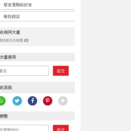
發送電郵給好友
報告錯誤
在相同大廈
業的其它出租盤
(2)
大廈搜尋
提交
此頁面
聯繫
提交