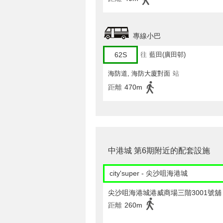
專線小巴
62S
往
藍田(廣田邨)
海防道, 海防大廈對面
站
距離
470m
中港城 第6期附近的配套設施
city'super - 尖沙咀海港城
尖沙咀海港城港威商場三階3001號舖
距離
260m