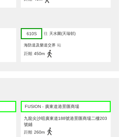
610S
往
天水圍(天瑞邨)
海防道及樂道交界
站
距離
450m
FUSION - 廣東道港景匯商場
九龍尖沙咀廣東道188號港景匯商場二樓203
號鋪
距離
260m