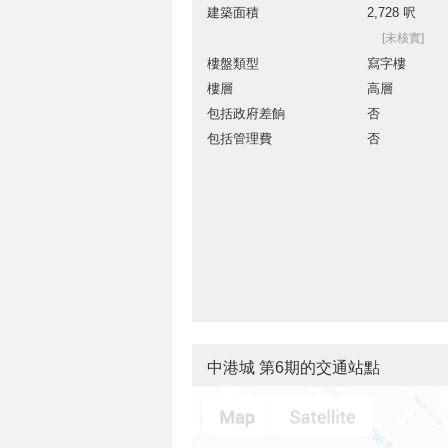
建築面積
2,728 呎
[未核實]
樓盤類型
寫字樓
樓層
高層
包括政府差餉
否
包括管理費
否
中港城 第6期的交通站點