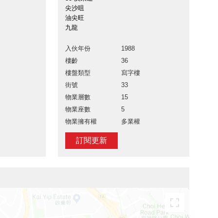
尖沙咀
油尖旺
九龍
入伙年份
1988
樓齡
36
樓盤類型
寫字樓
街號
33
物業層數
15
物業座數
5
物業擁有權
多業權
訂閱更新