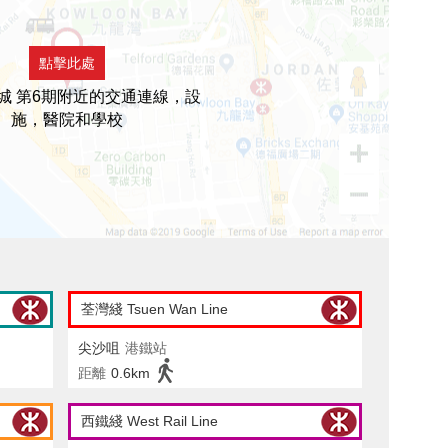
點擊此處
城 第6期附近的交通連線，設
施，醫院和學校
荃灣綫 Tsuen Wan Line
尖沙咀
港鐵站
距離
0.6km
西鐵綫 West Rail Line