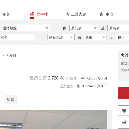
住宅
寫字樓
工業大廈
車位
選擇地區
由
最低價
至
最高價
建築面績
由
最細
至
最大
尖沙
>
尖沙咀
建築
此物
建築面積
2,728
呎
[未核實]
@HK$ 30
/ 呎 / 月
上次更新日期
2023年11月30日
街景