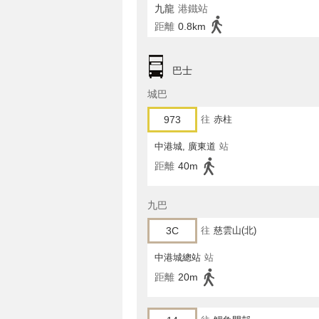
九龍
港鐵站
距離
0.8km
巴士
城巴
973
往
赤柱
中港城, 廣東道
站
距離
40m
九巴
3C
往
慈雲山(北)
中港城總站
站
距離
20m