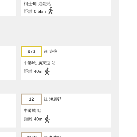
柯士甸
港鐵站
距離
0.5km
973
往
赤柱
中港城, 廣東道
站
距離
40m
12
往
海麗邨
中港城
站
距離
40m