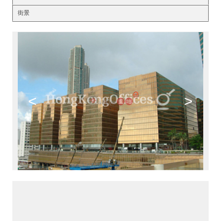
街景
<
>