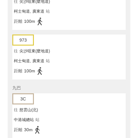
往
尖沙咀東(麼地道)
柯士甸道, 廣東道
站
距離
100m
973
往
尖沙咀東(麼地道)
柯士甸道, 廣東道
站
距離
100m
九巴
3C
往
慈雲山(北)
中港城總站
站
距離
30m