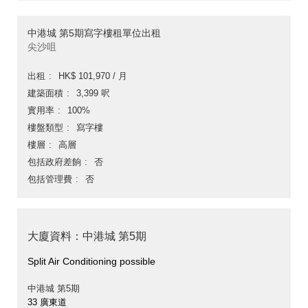
中港城 第5期寫字樓租單位出租
尖沙咀
出租
HK$ 101,970 / 月
建築面積
3,399 呎
實用率
100%
樓盤類型
寫字樓
樓層
高層
包括政府差餉
否
包括管理費
否
大廈資料：中港城 第5期
Split Air Conditioning possible
中港城 第5期
33 廣東道