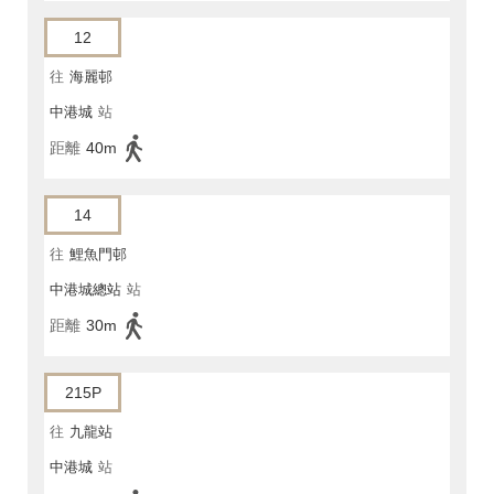
12
往
海麗邨
中港城
站
距離
40m
14
往
鯉魚門邨
中港城總站
站
距離
30m
215P
往
九龍站
中港城
站