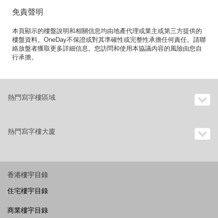
免責聲明
本頁顯示的樓盤說明和相關信息均由地產代理或業主或第三方提供的
樓盤資料。OneDay不保證或對其準確性或完整性承擔任何責任。請聯
絡放盤者獲取更多詳細信息。您訪問和使用本協議內容的風險由您自
行承擔。
熱門寫字樓區域
熱門寫字樓大廈
香港樓宇目錄
住宅樓宇目錄
商業樓宇目錄