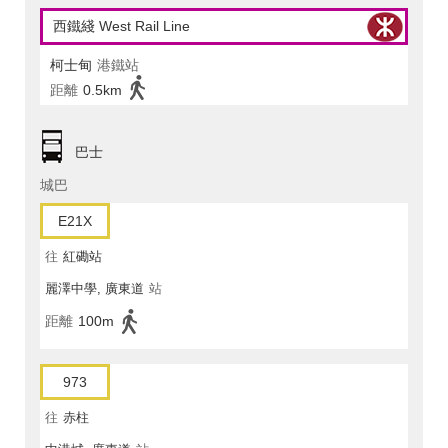
西鐵綫 West Rail Line
柯士甸
港鐵站
距離
0.5km
巴士
城巴
E21X
往
紅磡站
麗澤中學, 廣東道
站
距離
100m
973
往
赤柱