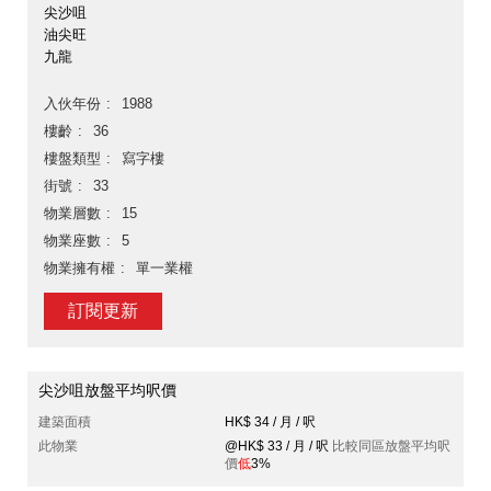
尖沙咀
油尖旺
九龍
入伙年份
1988
樓齡
36
樓盤類型
寫字樓
街號
33
物業層數
15
物業座數
5
物業擁有權
單一業權
訂閱更新
尖沙咀放盤平均呎價
建築面積
HK$ 34 / 月 / 呎
此物業
@HK$ 33 / 月 / 呎
比較同區放盤平均呎
價
低
3%