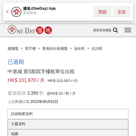
搵地 (OneDay) App
開啟
安裝
X
香港搵樓
搜索香港樓盤
Togg
navi
搵樓盤
>
寫字樓
>
香港的出租樓盤
>
油尖旺
>
尖沙咀
已過期
中港城 第5期寫字樓租單位出租
HK$ 101,970 / 月
HK$ 112,167 / 月
建築面積
3,399
呎
@HK$ 33
/ 呎 / 月
上次降價日期
2023年06月02日
詳細物業資料
大廈資料
地圖