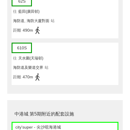
62S
往
藍田(廣田邨)
海防道, 海防大廈對面
站
距離
490m
610S
往
天水圍(天瑞邨)
海防道及樂道交界
站
距離
470m
中港城 第5期附近的配套設施
city'super - 尖沙咀海港城