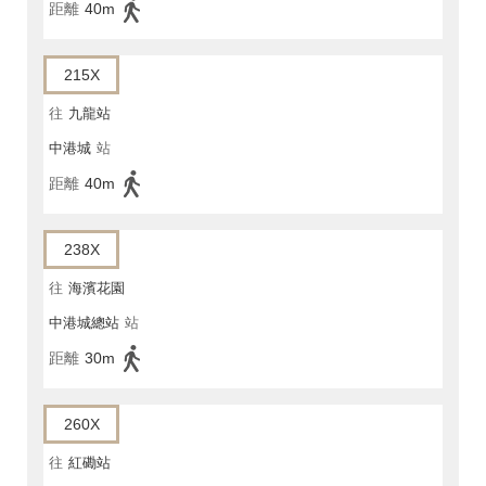
距離
40m
215X
往
九龍站
中港城
站
距離
40m
238X
往
海濱花園
中港城總站
站
距離
30m
260X
往
紅磡站