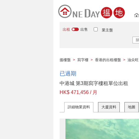
出租
出售
業主盤
搵樓盤
>
寫字樓
>
香港的出租樓盤
>
油尖旺
已過期
中港城 第3期寫字樓租單位出租
HK$ 471,456 / 月
詳細物業資料
大廈資料
地圖