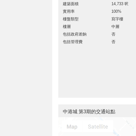
建築面積
14,733 呎
實用率
100%
樓盤類型
寫字樓
樓層
中層
包括政府差餉
否
包括管理費
否
中港城 第3期的交通站點