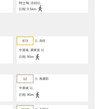
柯士甸
港鐵站
距離
0.5km
973
往
赤柱
中港城, 廣東道
站
距離
90m
12
往
海麗邨
中港城
站
距離
90m