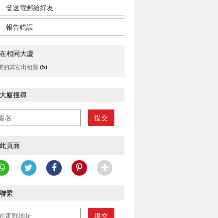
發送電郵給好友
報告錯誤
在相同大廈
業的其它出租盤
(5)
大廈搜尋
提交
此頁面
聯繫
提交