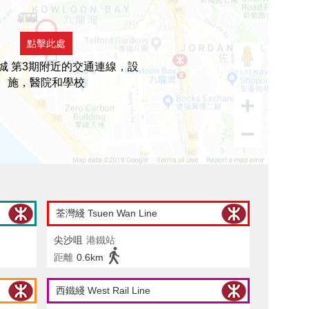
點擊此處
城 第3期附近的交通連線，設
施，醫院和學校
荃灣綫 Tsuen Wan Line
尖沙咀
港鐵站
距離
0.6km
西鐵綫 West Rail Line