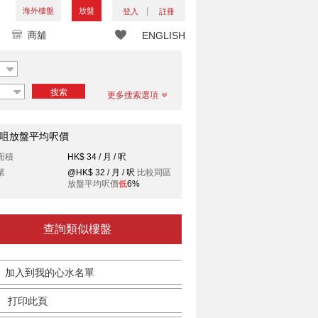
海外樓盤
放盤
登入
註冊
商舖
ENGLISH
搜索
更多搜索選項
咀放盤平均呎價
面積
HK$ 34 / 月 / 呎
業
@HK$ 32 / 月 / 呎
比較同區
放盤平均呎價
低
6%
查詢類似樓盤
加入到我的心水名單
打印此頁