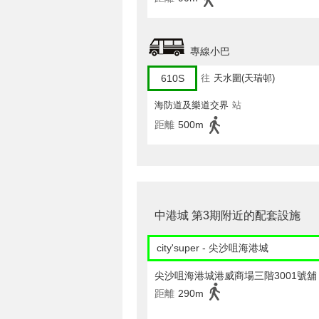
專線小巴
610S
往
天水圍(天瑞邨)
海防道及樂道交界
站
距離
500m
中港城 第3期附近的配套設施
city'super - 尖沙咀海港城
尖沙咀海港城港威商場三階3001號舖
距離
290m