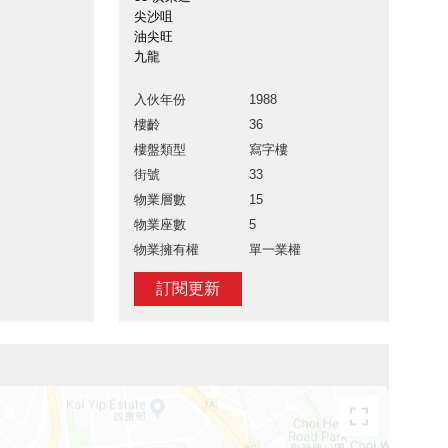
尖沙咀
油尖旺
九龍
入伙年份
1988
樓齡
36
樓盤類型
寫字樓
街號
33
物業層數
15
物業座數
5
物業擁有權
單一業權
訂閱更新