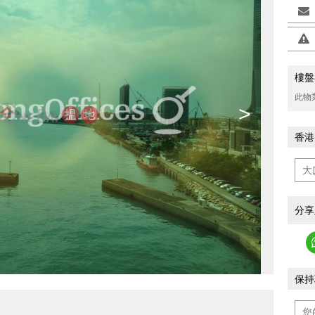
樓盤
此物
>
香港
分享
保持