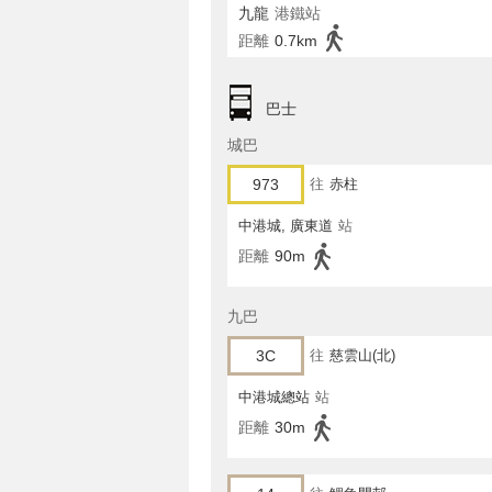
九龍
港鐵站
距離
0.7km
巴士
城巴
973
往
赤柱
中港城, 廣東道
站
距離
90m
九巴
3C
往
慈雲山(北)
中港城總站
站
距離
30m