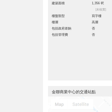
建築面積
1,356 呎
[未核實]
樓盤類型
寫字樓
樓層
高層
包括政府差餉
否
包括管理費
否
金聯商業中心的交通站點