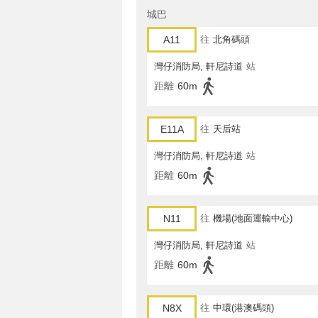
城巴
A11
往
北角碼頭
灣仔消防局, 軒尼詩道
站
距離
60m
E11A
往
天后站
灣仔消防局, 軒尼詩道
站
距離
60m
N11
往
機場(地面運輸中心)
灣仔消防局, 軒尼詩道
站
距離
60m
N8X
往
中環(港澳碼頭)