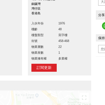
銅鑼灣
灣仔區
香港島
分享
入伙年份
1976
樓齡
48
樓盤類型
寫字樓
保持
街號
458-468
物業層數
22
物業座數
1
物業擁有權
多業權
訂閱更新