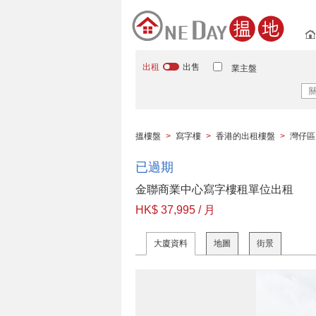
出租
出售
業主盤
搵樓盤
>
寫字樓
>
香港的出租樓盤
>
灣仔區
已過期
金聯商業中心寫字樓租單位出租
HK$ 37,995 / 月
大廈資料
地圖
街景