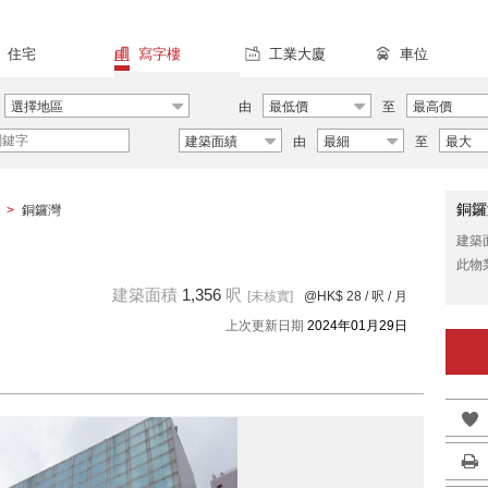
住宅
寫字樓
工業大廈
車位
選擇地區
由
最低價
至
最高價
建築面績
由
最細
至
最大
銅鑼
>
銅鑼灣
建築
此物
建築面積
1,356
呎
[未核實]
@HK$ 28
/ 呎 / 月
上次更新日期
2024年01月29日