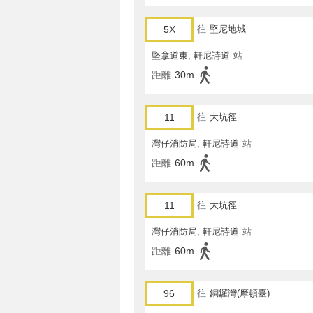
5X
往
堅尼地城
堅拿道東, 軒尼詩道
站
距離
30m
11
往
大坑徑
灣仔消防局, 軒尼詩道
站
距離
60m
11
往
大坑徑
灣仔消防局, 軒尼詩道
站
距離
60m
96
往
銅鑼灣(摩頓臺)