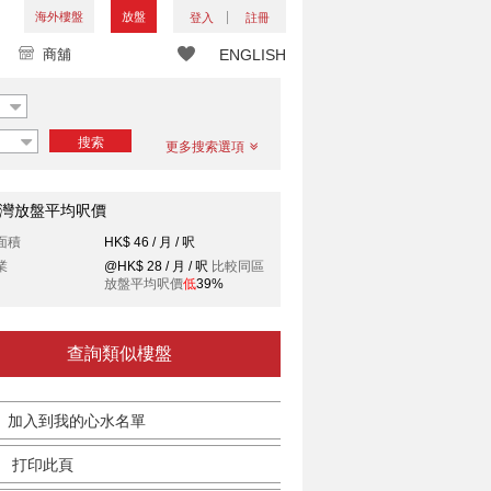
海外樓盤
放盤
登入
註冊
商舖
ENGLISH
搜索
更多搜索選項
灣放盤平均呎價
面積
HK$ 46 / 月 / 呎
業
@HK$ 28 / 月 / 呎
比較同區
放盤平均呎價
低
39%
查詢類似樓盤
加入到我的心水名單
打印此頁