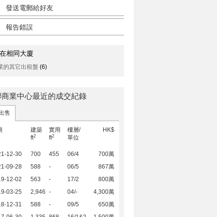
發送電郵給好友
報告錯誤
在相同大廈
業的其它出租盤
(6)
聯商業中心最近的成交紀錄
出售
期
建築
實用
樓層/
HK$
2
2
ft
ft
單位
21-12-30
700
455
06/4
700萬
21-09-28
588
-
06/5
867萬
19-12-02
563
-
17/2
800萬
19-03-25
2,946
-
04/-
4,300萬
18-12-31
588
-
09/5
650萬