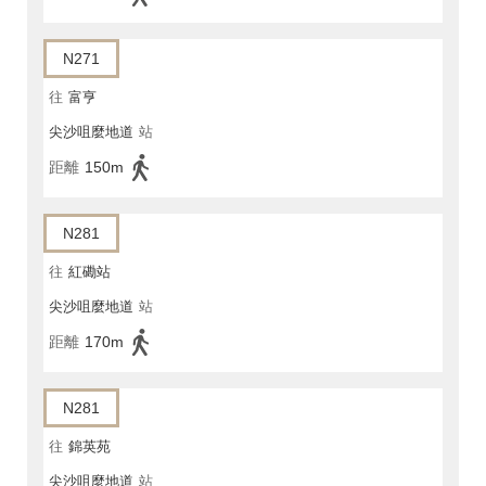
N271
往
富亨
尖沙咀麼地道
站
距離
150m
N281
往
紅磡站
尖沙咀麼地道
站
距離
170m
N281
往
錦英苑
尖沙咀麼地道
站