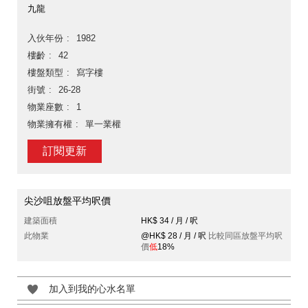
九龍
入伙年份
1982
樓齡
42
樓盤類型
寫字樓
街號
26-28
物業座數
1
物業擁有權
單一業權
訂閱更新
尖沙咀放盤平均呎價
建築面積
HK$ 34 / 月 / 呎
此物業
@HK$ 28 / 月 / 呎
比較同區放盤平均呎
價
低
18%
加入到我的心水名單