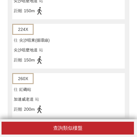
尖沙咀麼地道
站
距離
150m
224X
往
尖沙咀東(循環線)
尖沙咀麼地道
站
距離
150m
260X
往
紅磡站
加連威老道
站
距離
200m
查詢類似樓盤
271S