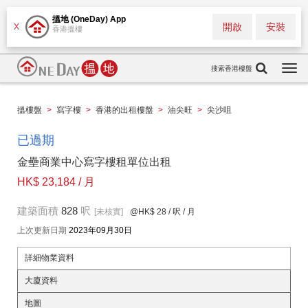
搵地 (OneDay) App
開啟
安裝
X
香港搵樓
搜索香港樓盤
Togg
navi
搵樓盤
>
寫字樓
>
香港的出租樓盤
>
油尖旺
>
尖沙咀
已過期
金壘商業中心寫字樓租單位出租
HK$ 23,184 / 月
建築面積
828
呎
[未核實]
@HK$ 28
/ 呎 / 月
上次更新日期
2023年09月30日
詳細物業資料
大廈資料
地圖