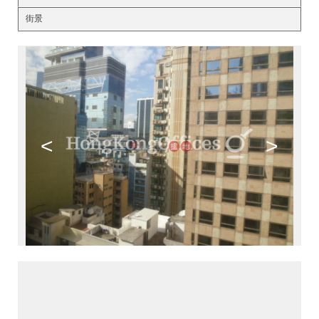
街景
<
>