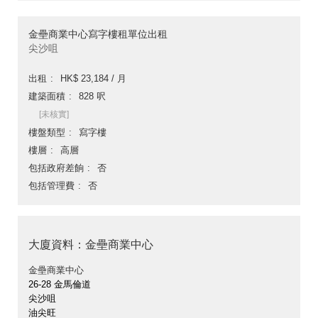
金壘商業中心寫字樓租單位出租
尖沙咀
出租
HK$ 23,184 / 月
建築面積
828 呎
[未核實]
樓盤類型
寫字樓
樓層
高層
包括政府差餉
否
包括管理費
否
大廈資料：金壘商業中心
金壘商業中心
26-28 金馬倫道
尖沙咀
油尖旺