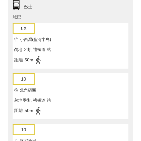
巴士
城巴
8X
往
小西灣(藍灣半島)
勿地臣街, 禮頓道
站
距離
50m
10
往
北角碼頭
勿地臣街, 禮頓道
站
距離
50m
10
往
堅尼地城