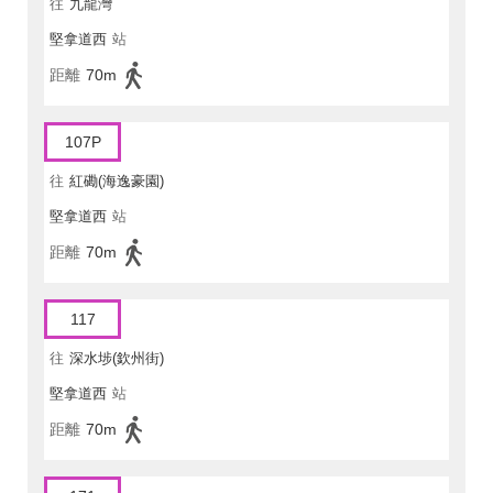
往
九龍灣
堅拿道西
站
距離
70m
107P
往
紅磡(海逸豪園)
堅拿道西
站
距離
70m
117
往
深水埗(欽州街)
堅拿道西
站
距離
70m