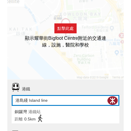
點擊此處
顯示耀華街Bigfoot Centre附近的交通連
線，設施，醫院和學校
港鐵
港島綫 Island line
銅鑼灣
港鐵站
距離
0.5km