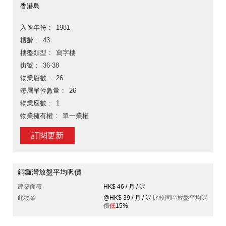
香港島
入伙年份
1981
樓齡
43
樓盤類型
寫字樓
街號
36-38
物業層數
26
每層單位數量
26
物業座數
1
物業擁有權
單一業權
訂閱更新
銅鑼灣放盤平均呎價
建築面積
HK$ 46 / 月 / 呎
此物業
@HK$ 39 / 月 / 呎
比較同區放盤平均呎
價
低
15%