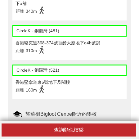
下a舖
距離
340m
CircleK - 銅鑼灣 (481)
香港駱克道368-374號百齡大廈地下g4b號舖
距離
310m
CircleK - 銅鑼灣 (521)
香港堅拿道東5號地下及閣樓
距離
160m
耀華街Bigfoot Centre附近的學校
保良局金銀業貿易場張凝文學校
查詢類似樓盤