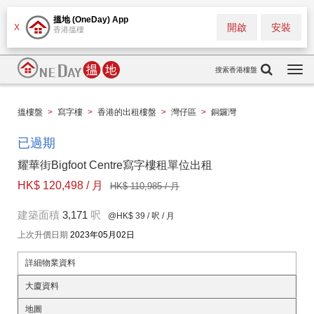
搵地 (OneDay) App
開啟
安裝
X
香港搵樓
搜索香港樓盤
Togg
navi
搵樓盤
>
寫字樓
>
香港的出租樓盤
>
灣仔區
>
銅鑼灣
已過期
耀華街Bigfoot Centre寫字樓租單位出租
HK$ 120,498 / 月
HK$ 110,985 / 月
建築面積
3,171
呎
@HK$ 39
/ 呎 / 月
上次升價日期
2023年05月02日
詳細物業資料
大廈資料
地圖