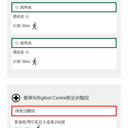
往
跑馬地
禮頓道
站
距離
90m
往
跑馬地
禮頓道
站
距離
90m
耀華街Bigfoot Centre附近的醫院
律敦治醫院
香港島灣仔皇后大道東266號