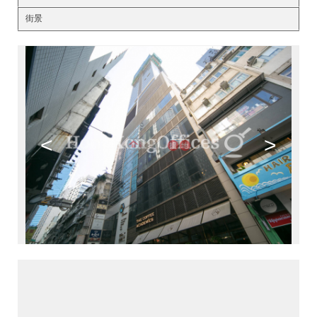
街景
<
>