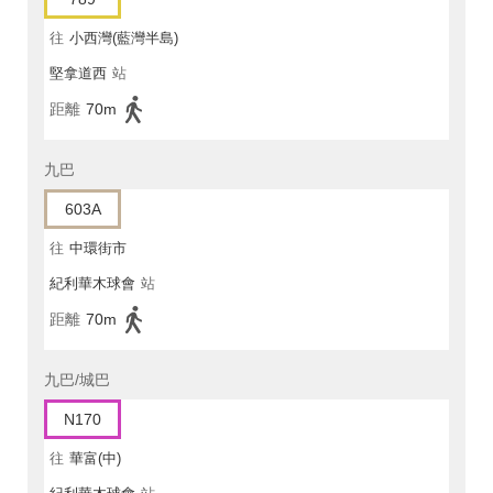
往
小西灣(藍灣半島)
堅拿道西
站
距離
70m
九巴
603A
往
中環街市
紀利華木球會
站
距離
70m
九巴/城巴
N170
往
華富(中)