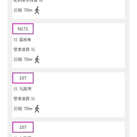
紀利華木球會
站
距離
70m
N171
往
荔枝角
堅拿道西
站
距離
70m
107
往
九龍灣
堅拿道西
站
距離
70m
107