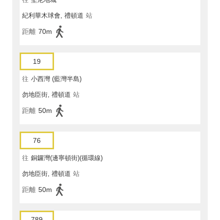
紀利華木球會, 禮頓道
站
距離
70m
19
往
小西灣 (藍灣半島)
勿地臣街, 禮頓道
站
距離
50m
76
往
銅鑼灣(邊寧頓街)(循環線)
勿地臣街, 禮頓道
站
距離
50m
789