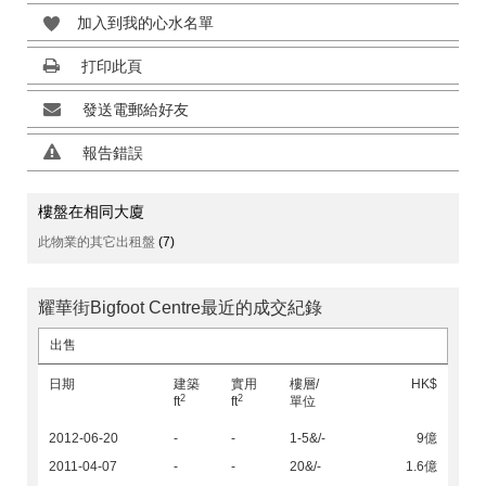
加入到我的心水名單
打印此頁
發送電郵給好友
報告錯誤
樓盤在相同大廈
此物業的其它出租盤
(7)
耀華街Bigfoot Centre最近的成交紀錄
出售
日期
建築
實用
樓層/
HK$
2
2
ft
ft
單位
2012-06-20
-
-
1-5&/-
9億
2011-04-07
-
-
20&/-
1.6億