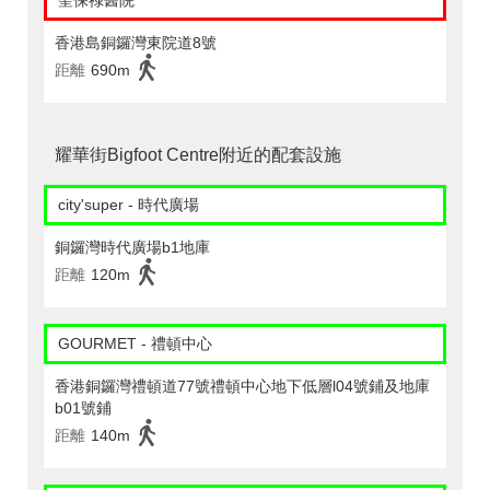
聖保祿醫院
香港島銅鑼灣東院道8號
距離
690m
耀華街Bigfoot Centre附近的配套設施
city'super - 時代廣場
銅鑼灣時代廣場b1地庫
距離
120m
GOURMET - 禮頓中心
香港銅鑼灣禮頓道77號禮頓中心地下低層l04號鋪及地庫
b01號鋪
距離
140m