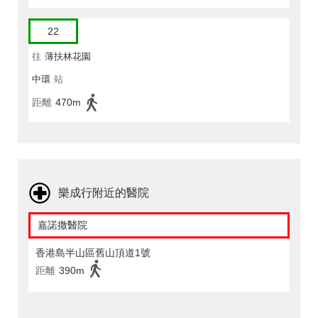
22
往
薄扶林花園
中環
站
距離
470m
樂成行附近的醫院
嘉諾撒醫院
香港島半山區舊山頂道1號
距離
390m