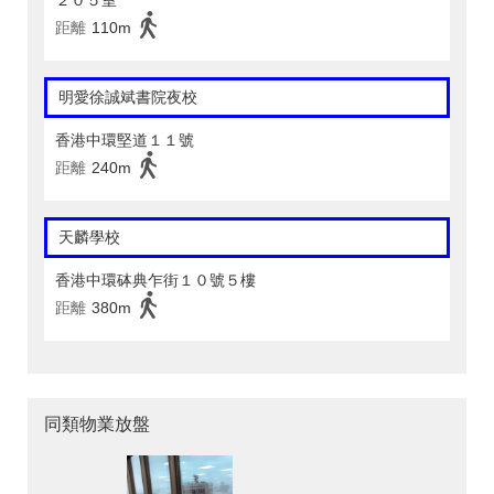
２０５室
距離
110m
明愛徐誠斌書院夜校
香港中環堅道１１號
距離
240m
天麟學校
香港中環砵典乍街１０號５樓
距離
380m
同類物業放盤