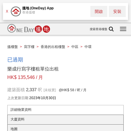
搵地 (OneDay) App
開啟
安裝
X
香港搵樓
搜索香港樓盤
Togg
navi
搵樓盤
>
寫字樓
>
香港的出租樓盤
>
中區
>
中環
已過期
樂成行寫字樓租單位出租
HK$ 135,546 / 月
建築面積
2,337
呎
[未核實]
@HK$ 58
/ 呎 / 月
上次更新日期
2023年10月30日
詳細物業資料
大廈資料
地圖