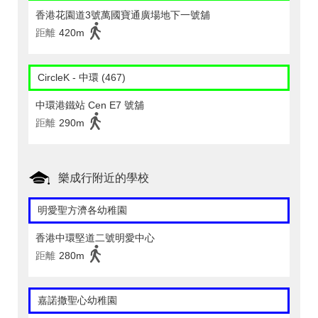
香港花園道3號萬國寶通廣場地下一號舖
距離
420m
CircleK - 中環 (467)
中環港鐵站 Cen E7 號舖
距離
290m
樂成行附近的學校
明愛聖方濟各幼稚園
香港中環堅道二號明愛中心
距離
280m
嘉諾撒聖心幼稚園