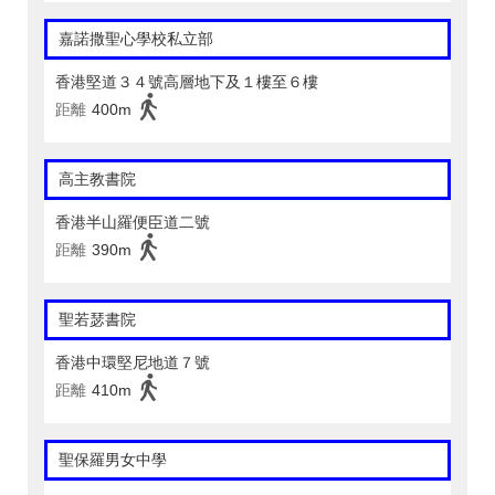
嘉諾撒聖心學校私立部
香港堅道３４號高層地下及１樓至６樓
距離
400m
高主教書院
香港半山羅便臣道二號
距離
390m
聖若瑟書院
香港中環堅尼地道７號
距離
410m
聖保羅男女中學