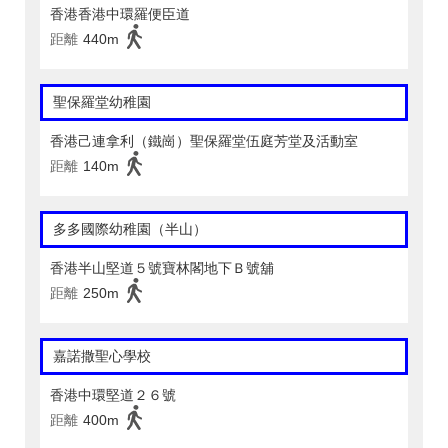
香港香港中環羅便臣道
距離
440m
聖保羅堂幼稚園
香港己連拿利（鐵崗）聖保羅堂伍庭芳堂及活動室
距離
140m
多多國際幼稚園（半山）
香港半山堅道５號寶林閣地下Ｂ號舖
距離
250m
嘉諾撒聖心學校
香港中環堅道２６號
距離
400m