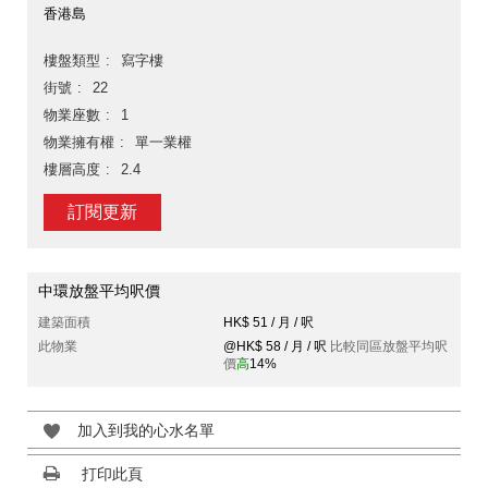
香港島
樓盤類型
寫字樓
街號
22
物業座數
1
物業擁有權
單一業權
樓層高度
2.4
訂閱更新
中環放盤平均呎價
建築面積
HK$ 51 / 月 / 呎
此物業
@HK$ 58 / 月 / 呎
比較同區放盤平均呎
價
高
14%
加入到我的心水名單
打印此頁