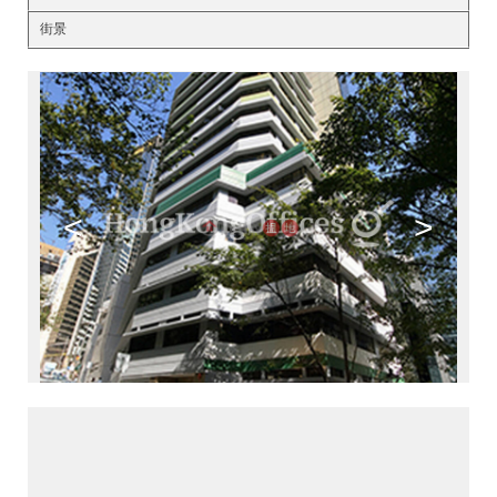
街景
<
>