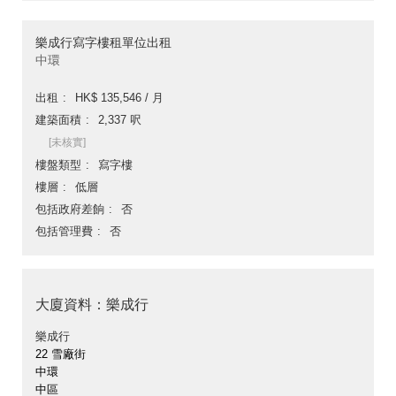
樂成行寫字樓租單位出租
中環
出租
HK$ 135,546 / 月
建築面積
2,337 呎
[未核實]
樓盤類型
寫字樓
樓層
低層
包括政府差餉
否
包括管理費
否
大廈資料：樂成行
樂成行
22 雪廠街
中環
中區