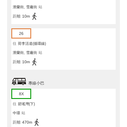
泄蘭街, 雪廠街
站
距離
10m
26
往
荷李活道(循環線)
泄蘭街, 雪廠街
站
距離
10m
專線小巴
8X
往
碧瑤灣(下)
中環
站
距離
470m