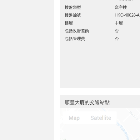
樓盤類型
寫字樓
樓盤編號
HKO-40028-
樓層
中層
包括政府差餉
否
包括管理費
否
順豐大廈的交通站點