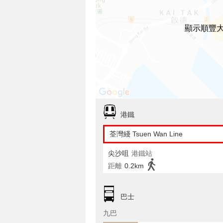
顯示順豐
港鐵
荃灣綫 Tsuen Wan Line
尖沙咀
港鐵站
距離
0.2km
巴士
九巴