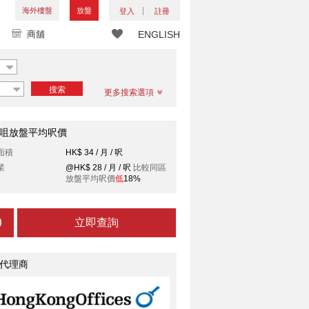
海外樓盤
放盤
登入
註冊
商舖
ENGLISH
搜索
更多搜索選項
咀放盤平均呎價
面積
HK$ 34 / 月 / 呎
業
@HK$ 28 / 月 / 呎
比較同區
放盤平均呎價
低
18%
立即查詢
代理商