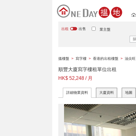
出租
出售
業主盤
搵樓盤
>
寫字樓
>
香港的出租樓盤
>
油尖旺
順豐大廈寫字樓租單位出租
HK$ 52,248 / 月
詳細物業資料
大廈資料
地圖