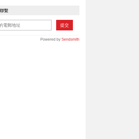
聯繫
提交
Powered by
Sendsmith