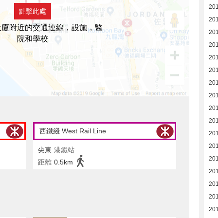
20
點擊此處
20
大廈附近的交通連線，設施，醫
20
院和學校
20
20
201
201
20
20
20
西鐵綫 West Rail Line
20
20
尖東
港鐵站
20
距離
0.5km
20
20
20
20