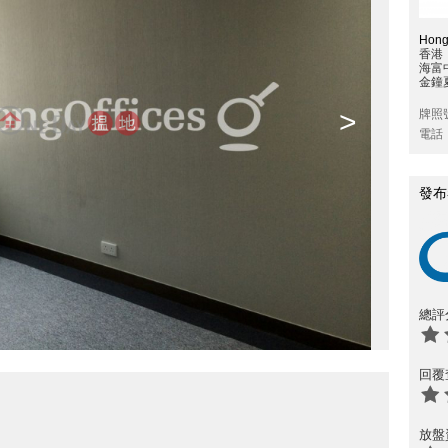
Hong
香港
海富
金鐘
>
牌照
電話
發布
總評
回覆
放盤