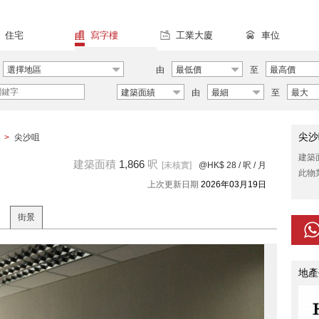
住宅
寫字樓
工業大廈
車位
選擇地區
由
最低價
至
最高價
建築面績
由
最細
至
最大
尖沙
>
尖沙咀
建築
建築面積
1,866
呎
[未核實]
@HK$ 28
/ 呎 / 月
此物
上次更新日期
2026年03月19日
街景
地產