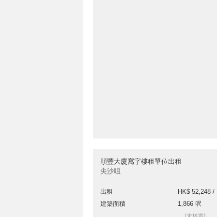
順豐大廈寫字樓租單位出租
尖沙咀
出租
HK$ 52,248 /
建築面積
1,866 呎
[未核實]