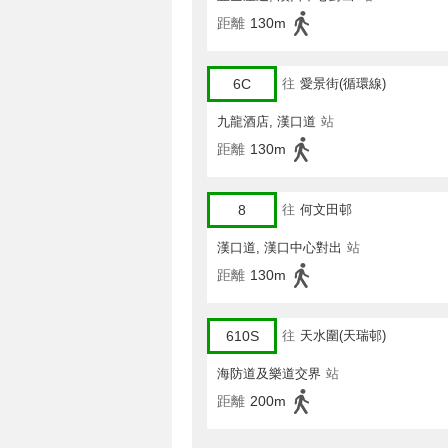
距離
130m
6C
往
愛景街(循環線)
九龍酒店, 漢口道
站
距離
130m
8
往
何文田邨
漢口道, 漢口中心對出
站
距離
130m
610S
往
天水圍(天瑞邨)
海防道及樂道交界
站
距離
200m