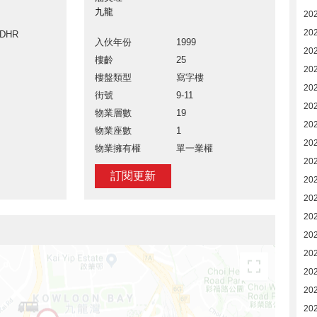
九龍
20
20
ADHR
入伙年份
1999
20
樓齡
25
20
樓盤類型
寫字樓
20
街號
9-11
20
物業層數
19
20
物業座數
1
20
物業擁有權
單一業權
20
訂閱更新
202
20
20
20
20
20
20
20