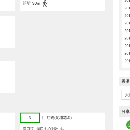
20
距離
90m
20
20
20
20
20
20
20
20
香港
分享
6
往
紅磡(黃埔花園)
漢口道, 漢口中心對出
站