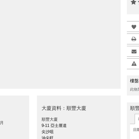
樓盤
此物
大廈資料：順豐大廈
順
順豐大廈
 月
9-11 亞士厘道
日
尖沙咀
油尖旺