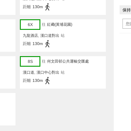
距離
130m
保持
6X
往
紅磡(黃埔花園)
九龍酒店, 漢口道對出
站
距離
130m
8S
往
何文田邨公共運輸交匯處
漢口道, 漢口中心對出
站
距離
130m