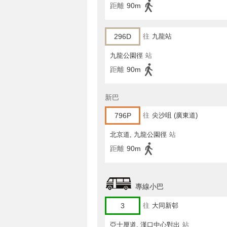
距離
90m
296D
往
九龍站
九龍公園徑
站
距離
90m
新巴
796P
往
尖沙咀 (廣東道)
北京道, 九龍公園徑
站
距離
90m
專線小巴
3
往
大同新邨
亞士厘道, 漢口中心對出
站