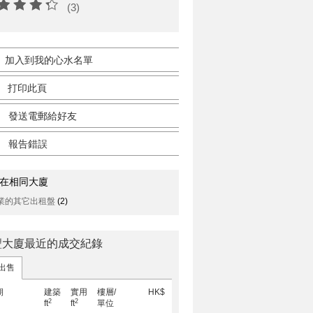
(3)
加入到我的心水名單
打印此頁
發送電郵給好友
報告錯誤
在相同大廈
業的其它出租盤
(2)
豐大廈最近的成交紀錄
出售
期
建築
實用
樓層/
HK$
2
2
ft
ft
單位