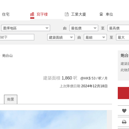
住宅
寫字樓
工業大廈
車位
選擇地區
由
最低價
至
最高價
建築面績
由
最細
至
最大
炮台
>
炮台山
建築
此物
建築面積
1,860
呎
@HK$ 53
/ 呎 / 月
上次降價日期
2024年12月18日
街景