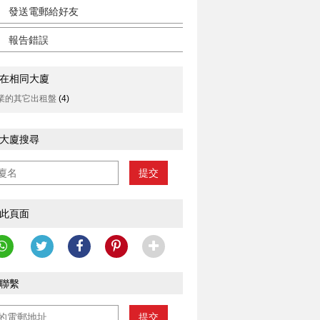
發送電郵給好友
報告錯誤
在相同大廈
業的其它出租盤
(4)
大廈搜尋
提交
此頁面
聯繫
提交