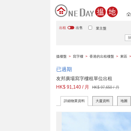
出租
出售
業主盤
搵樓盤
>
寫字樓
>
香港的出租樓盤
>
東區
已過期
友邦廣場寫字樓租單位出租
HK$ 91,140 / 月
HK$ 97,650 / 月
詳細物業資料
大廈資料
地圖