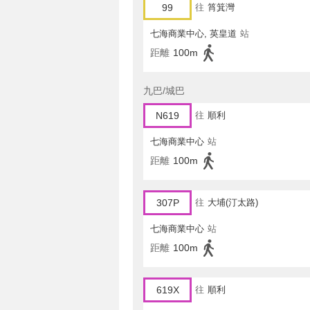
99
往
筲箕灣
七海商業中心, 英皇道
站
距離
100m
九巴/城巴
N619
往
順利
七海商業中心
站
距離
100m
307P
往
大埔(汀太路)
七海商業中心
站
距離
100m
619X
往
順利