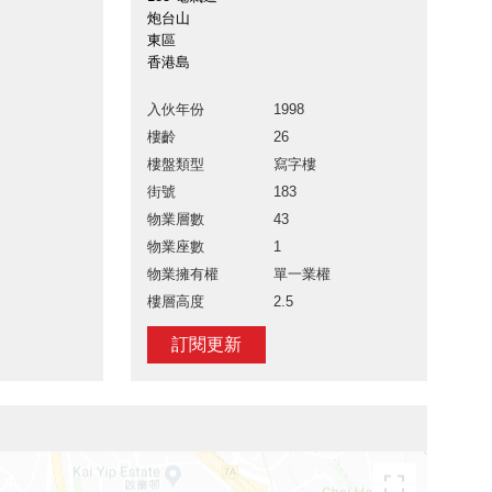
炮台山
東區
香港島
入伙年份
1998
樓齡
26
樓盤類型
寫字樓
街號
183
物業層數
43
物業座數
1
物業擁有權
單一業權
樓層高度
2.5
訂閱更新