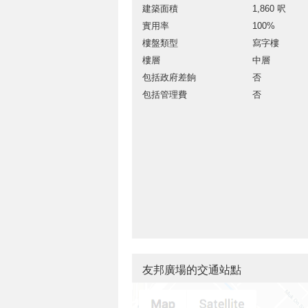
建築面積
1,860 呎
實用率
100%
樓盤類型
寫字樓
樓層
中層
包括政府差餉
否
包括管理費
否
友邦廣場的交通站點