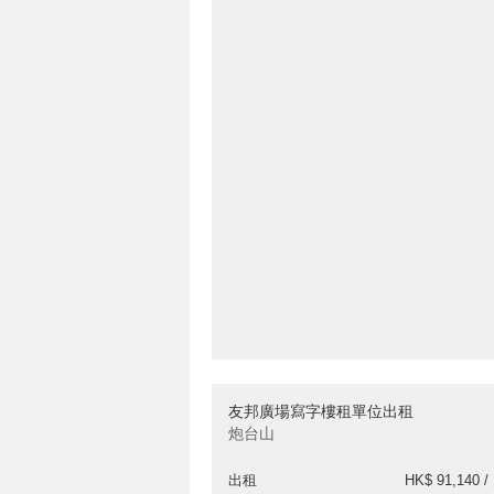
友邦廣場寫字樓租單位出租
炮台山
出租
HK$ 91,140 /