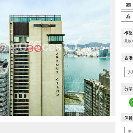
樓盤
此物
>
香港
分享
保持