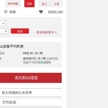
海外樓盤
放盤
登入
註冊
商舖
ENGLISH
搜索
更多搜索選項
山放盤平均呎價
面積
HK$ 26 / 月 / 呎
業
@HK$ 53 / 月 / 呎
比較同區
放盤平均呎價
高
102%
查詢類似樓盤
加入到我的心水名單
打印此頁