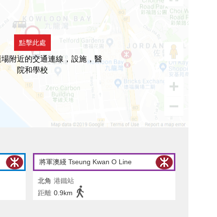
點擊此處
廣場附近的交通連線，設施，醫
院和學校
將軍澳綫 Tseung Kwan O Line
北角
港鐵站
距離
0.9km