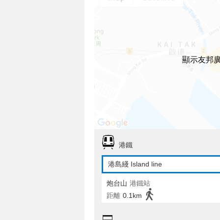
顯示友邦
港鐵
港島綫 Island line
炮台山
港鐵站
距離
0.1km