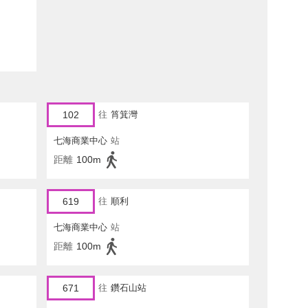
102
往
筲箕灣
七海商業中心
站
距離
100m
619
往
順利
七海商業中心
站
距離
100m
671
往
鑽石山站