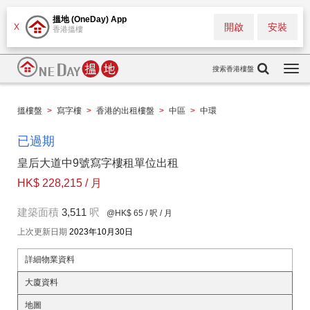
搵地 (OneDay) App
開啟
安裝
X
香港搵樓
搜索香港樓盤
Togg
navi
搵樓盤
>
寫字樓
>
香港的出租樓盤
>
中區
>
中環
已過期
皇后大道中9號寫字樓租單位出租
HK$ 228,215 / 月
建築面積
3,511
呎
@HK$ 65
/ 呎 / 月
上次更新日期
2023年10月30日
詳細物業資料
大廈資料
地圖