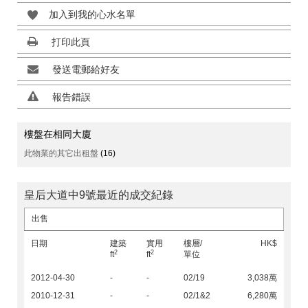
加入到我的心水名單
打印此頁
發送電郵給好友
報告錯誤
樓盤在相同大廈
此物業的其它出租盤
(16)
皇后大道中9號最近的成交紀錄
出售
日期
建築
實用
樓層/
HK$
2
2
ft
ft
單位
2012-04-30
-
-
02/19
3,038萬
2010-12-31
-
-
02/1&2
6,280萬