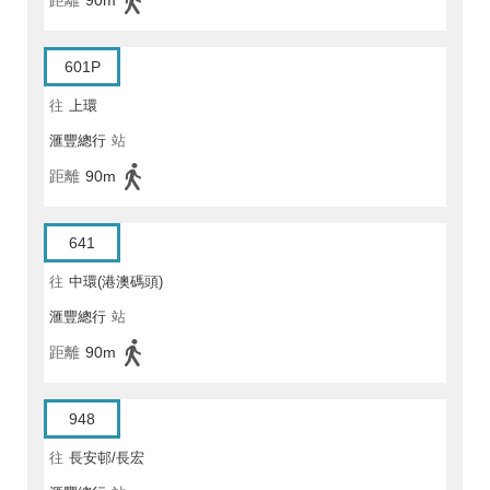
距離
90m
601P
往
上環
滙豐總行
站
距離
90m
641
往
中環(港澳碼頭)
滙豐總行
站
距離
90m
948
往
長安邨/長宏