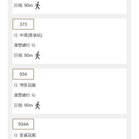
距離
90m
373
往
中環(香港站)
滙豐總行
站
距離
90m
934
往
灣景花園
滙豐總行
站
距離
90m
934A
往
荃威花園