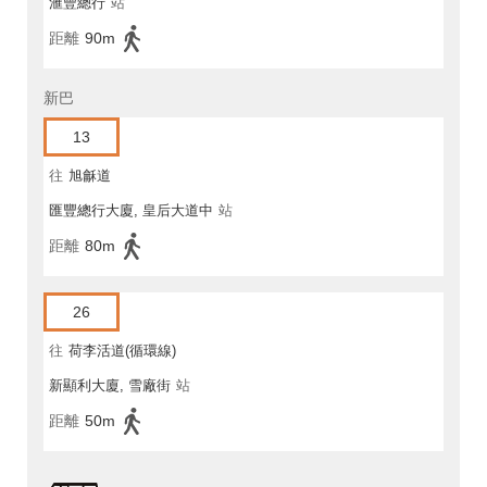
滙豐總行
站
距離
90m
新巴
13
往
旭龢道
匯豐總行大廈, 皇后大道中
站
距離
80m
26
往
荷李活道(循環線)
新顯利大廈, 雪廠街
站
距離
50m