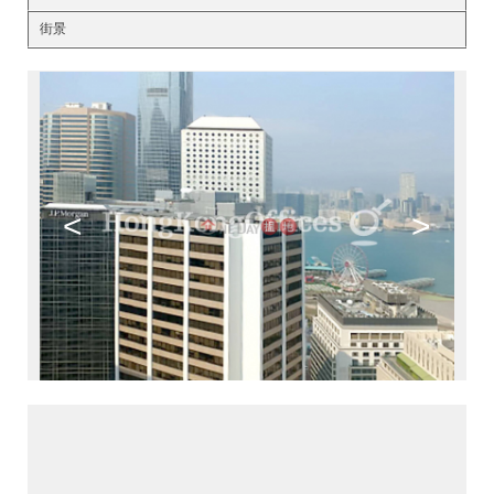
街景
<
>