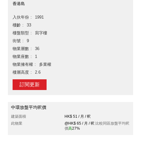
香港島
入伙年份
1991
樓齡
33
樓盤類型
寫字樓
街號
9
物業層數
36
物業座數
1
物業擁有權
多業權
樓層高度
2.6
訂閱更新
中環放盤平均呎價
建築面積
HK$ 51 / 月 / 呎
此物業
@HK$ 65 / 月 / 呎
比較同區放盤平均呎
價
高
27%