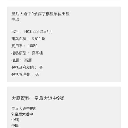
皇后大道中9號寫字樓租單位出租
中環
出租
HK$ 228,215 / 月
建築面積
3,511 呎
實用率
100%
樓盤類型
寫字樓
樓層
高層
包括政府差餉
否
包括管理費
否
大廈資料：皇后大道中9號
皇后大道中9號
9 皇后大道中
中環
中區