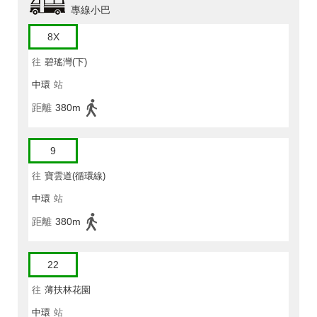
專線小巴
8X
往
碧瑤灣(下)
中環
站
距離
380m
9
往
寶雲道(循環線)
中環
站
距離
380m
22
往
薄扶林花園
中環
站