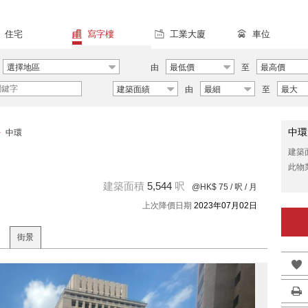
住宅
寫字樓
工業大廈
車位
選擇地區
由
最低價
至
最高價
建築面績
由
最細
至
最大
中環
>
中環
建築
此物
建築面積
5,544
呎
@HK$ 75
/ 呎 / 月
上次降價日期
2023年07月02日
街景