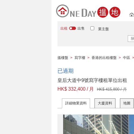
出租
出售
業主盤
搵樓盤
>
寫字樓
>
香港的出租樓盤
>
中區
已過期
皇后大道中9號寫字樓租單位出租
HK$ 332,400 / 月
HK$ 415,800 / 月
詳細物業資料
大廈資料
地圖