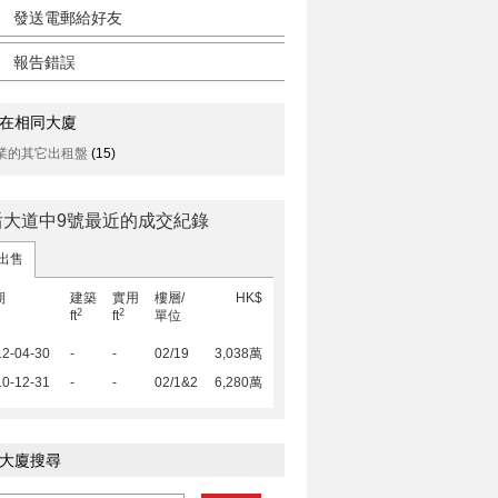
發送電郵給好友
報告錯誤
在相同大廈
業的其它出租盤
(15)
后大道中9號最近的成交紀錄
出售
期
建築
實用
樓層/
HK$
2
2
ft
ft
單位
12-04-30
-
-
02/19
3,038萬
10-12-31
-
-
02/1&2
6,280萬
大廈搜尋