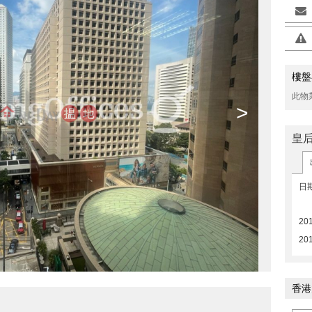
樓盤
此物
>
皇
日
20
20
香港