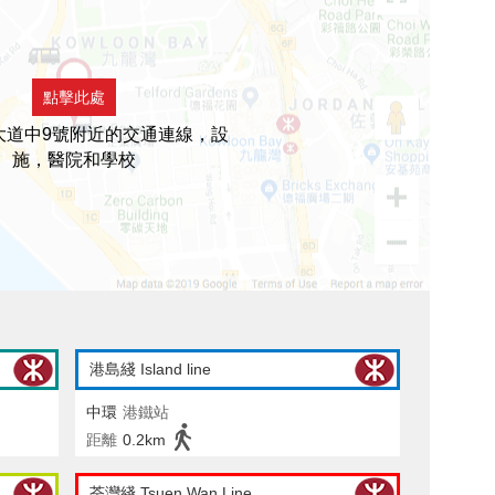
點擊此處
大道中9號附近的交通連線，設
施，醫院和學校
港島綫 Island line
中環
港鐵站
距離
0.2km
荃灣綫 Tsuen Wan Line