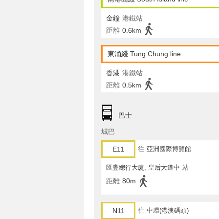
金鐘
港鐵站
距離
0.6km
東涌綫 Tung Chung line
香港
港鐵站
距離
0.5km
巴士
城巴
E11
往
亞洲國際博覽館
匯豐總行大廈, 皇后大道中
站
距離
80m
N11
往
中環(港澳碼頭)