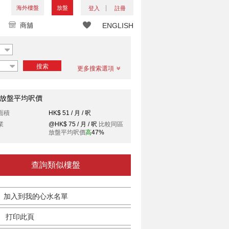
海外樓盤
放盤
登入
註冊
商舖
ENGLISH
搜索
更多搜索選項
放盤平均呎價
面積
HK$ 51 / 月 / 呎
業
@HK$ 75 / 月 / 呎
比較同區
放盤平均呎價
高
47%
查詢類似樓盤
加入到我的心水名單
打印此頁