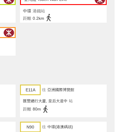
中環
港鐵站
距離
0.2km
E11A
往
亞洲國際博覽館
匯豐總行大廈, 皇后大道中
站
距離
80m
N90
往
中環(港澳碼頭)