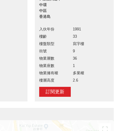
中環
中區
香港島
入伙年份
1991
樓齡
33
樓盤類型
寫字樓
街號
9
物業層數
36
物業座數
1
物業擁有權
多業權
樓層高度
2.6
訂閱更新