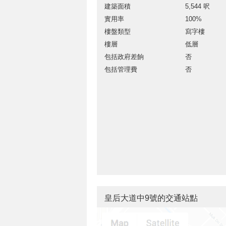
建築面積
5,544 呎
實用率
100%
樓盤類型
寫字樓
樓層
低層
包括政府差餉
否
包括管理費
否
皇后大道中9號的交通站點