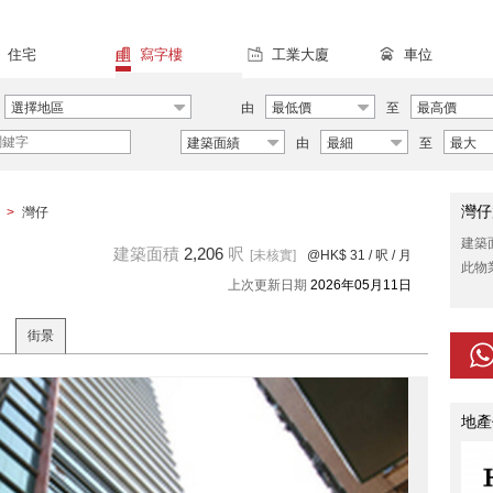
住宅
寫字樓
工業大廈
車位
選擇地區
由
最低價
至
最高價
建築面績
由
最細
至
最大
灣仔
>
灣仔
建築
建築面積
2,206
呎
[未核實]
@HK$ 31
/ 呎 / 月
此物
上次更新日期
2026年05月11日
街景
地產