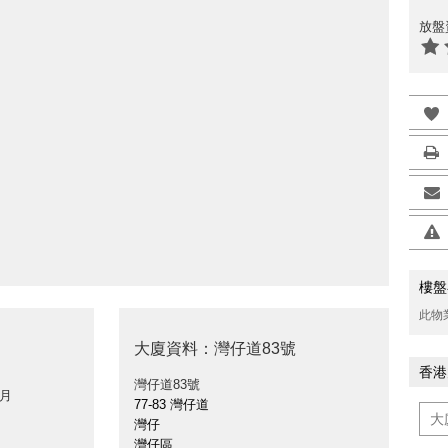
放盤
樓盤
此物
大廈資料：灣仔道83號
香港
灣仔道83號
 月
77-83 灣仔道
灣仔
灣仔區