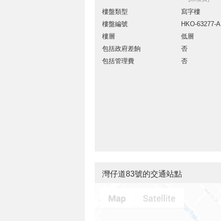
樓盤類型
寫字樓
樓盤編號
HKO-63277-
樓層
低層
包括政府差餉
否
包括管理費
否
灣仔道83號的交通站點