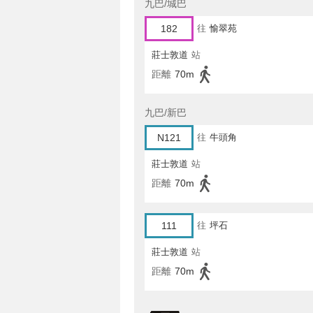
九巴/城巴
182
往
愉翠苑
莊士敦道
站
距離
70m
九巴/新巴
N121
往
牛頭角
莊士敦道
站
距離
70m
111
往
坪石
莊士敦道
站
距離
70m