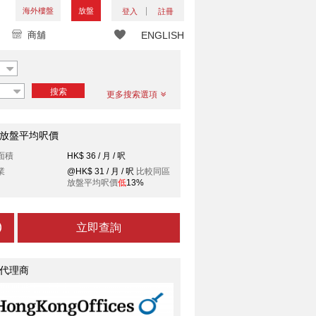
海外樓盤
放盤
登入
註冊
商舖
ENGLISH
搜索
更多搜索選項
放盤平均呎價
面積
HK$ 36 / 月 / 呎
業
@HK$ 31 / 月 / 呎
比較同區
放盤平均呎價
低
13%
立即查詢
代理商