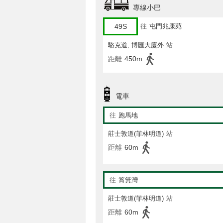
專線小巴
49S
往
屯門兆康苑
駱克道, 博匯大廈外
站
距離
450m
電車
往
跑馬地
莊士敦道(菲林明道)
站
距離
60m
往
筲箕灣
莊士敦道(菲林明道)
站
距離
60m