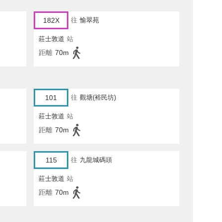
182X
往
愉翠苑
莊士敦道
站
距離
70m
101
往
觀塘(裕民坊)
莊士敦道
站
距離
70m
115
往
九龍城碼頭
莊士敦道
站
距離
70m