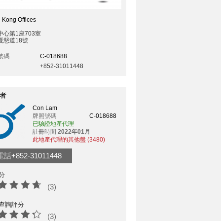
 Kong Offices
中心第1座703室
夏慤道18號
號碼
C-018688
+852-31011448
者
Con Lam
牌照號碼
C-018688
已驗證地產代理
註冊時間
2022年01月
此地產代理的其他盤 (3480)
電話
+852-31011448
分
(3)
查詢評分
(3)