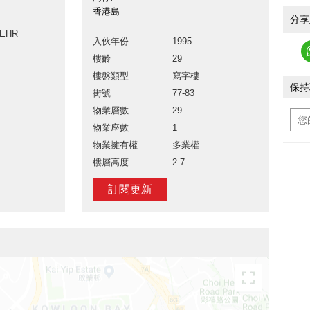
香港島
分享
AEHR
入伙年份
1995
樓齡
29
樓盤類型
寫字樓
保持
街號
77-83
物業層數
29
物業座數
1
物業擁有權
多業權
樓層高度
2.7
訂閱更新