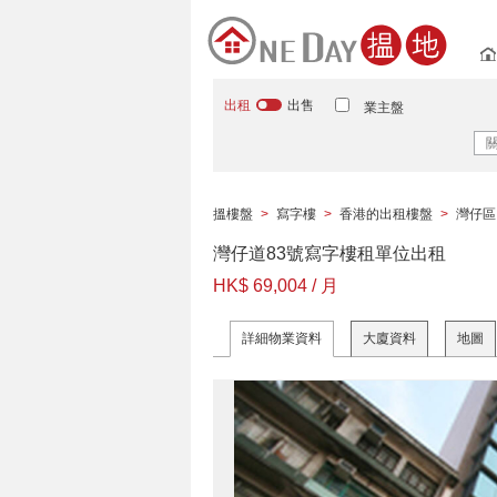
出租
出售
業主盤
搵樓盤
>
寫字樓
>
香港的出租樓盤
>
灣仔區
灣仔道83號寫字樓租單位出租
HK$ 69,004 / 月
詳細物業資料
大廈資料
地圖