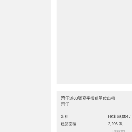
灣仔道83號寫字樓租單位出租
灣仔
出租
HK$ 69,004 /
建築面積
2,206 呎
[未核實]