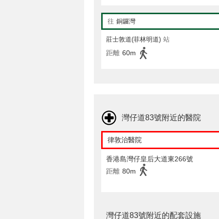
往
銅鑼灣
莊士敦道(菲林明道)
站
距離
60m
灣仔道83號附近的醫院
律敦治醫院
香港島灣仔皇后大道東266號
距離
80m
灣仔道83號附近的配套設施