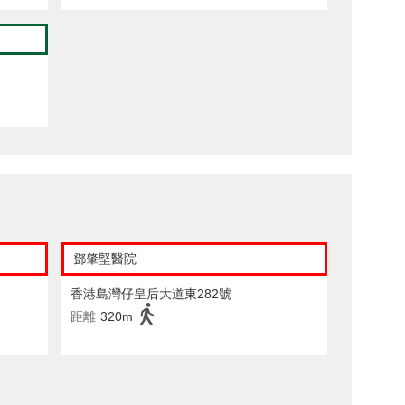
鄧肇堅醫院
香港島灣仔皇后大道東282號
距離
320m