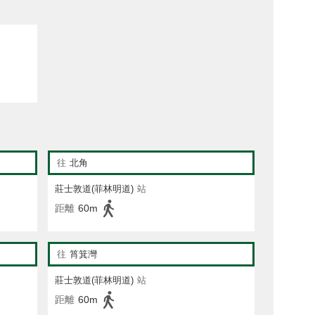
往
北角
莊士敦道(菲林明道)
站
距離
60m
往
筲箕灣
莊士敦道(菲林明道)
站
距離
60m