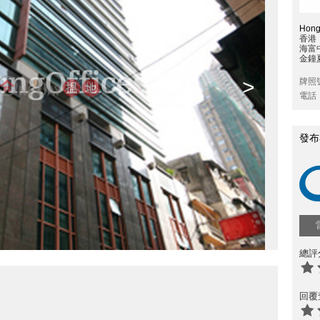
Hong
香港
海富
金鐘
>
牌照
電話
發布
總評
回覆