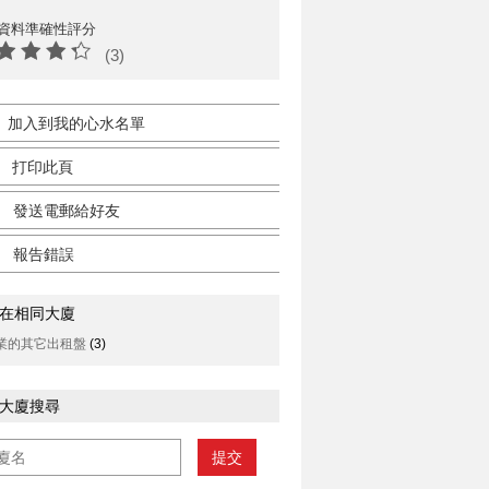
資料準確性評分
(3)
加入到我的心水名單
打印此頁
發送電郵給好友
報告錯誤
在相同大廈
業的其它出租盤
(3)
大廈搜尋
提交