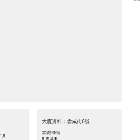
大廈資料：雲咸街8號
雲咸街8號
/ 月
8 雲咸街