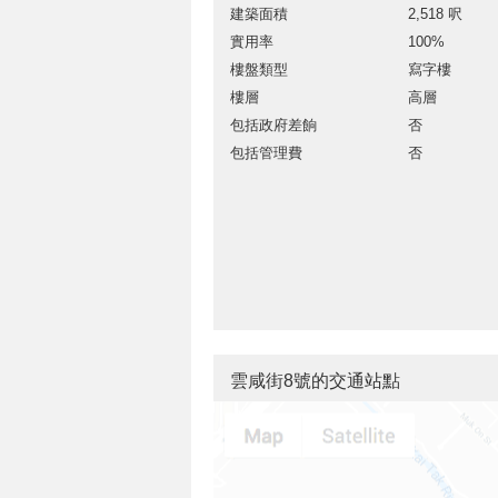
建築面積
2,518 呎
實用率
100%
樓盤類型
寫字樓
樓層
高層
包括政府差餉
否
包括管理費
否
雲咸街8號的交通站點