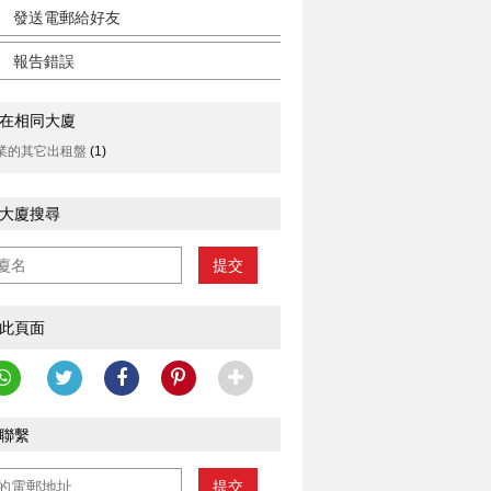
發送電郵給好友
報告錯誤
在相同大廈
業的其它出租盤
(1)
大廈搜尋
提交
此頁面
聯繫
提交