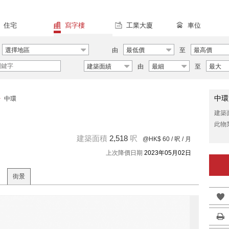
住宅
寫字樓
工業大廈
車位
選擇地區
由
最低價
至
最高價
建築面績
由
最細
至
最大
中環
>
中環
建築
此物
建築面積
2,518
呎
@HK$ 60
/ 呎 / 月
上次降價日期
2023年05月02日
街景