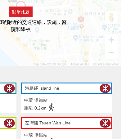
點擊此處
8號附近的交通連線，設施，醫
院和學校
港島綫 Island line
中環
港鐵站
距離
0.2km
荃灣綫 Tsuen Wan Line
中環
港鐵站