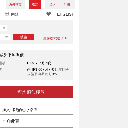
海外樓盤
放盤
登入
註冊
商舖
ENGLISH
搜索
更多搜索選項
放盤平均呎價
面積
HK$ 51 / 月 / 呎
業
@HK$ 60 / 月 / 呎
比較同區
放盤平均呎價
高
18%
查詢類似樓盤
加入到我的心水名單
打印此頁