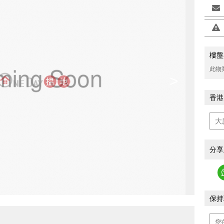
樓盤
此物
>
香港
分享
保持