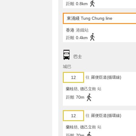
距離
0.8km
東涌綫 Tung Chung line
香港
港鐵站
距離
0.4km
巴士
城巴
12
往
羅便臣道(循環線)
蘭桂坊, 德己立街
站
距離
70m
12
往
羅便臣道(循環線)
蘭桂坊, 德己立街
站
距離
70m