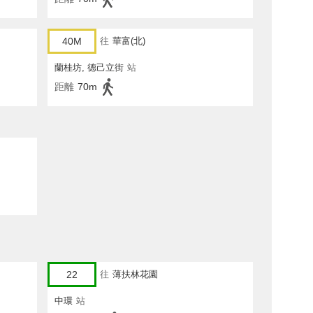
40M
往
華富(北)
蘭桂坊, 德己立街
站
距離
70m
22
往
薄扶林花園
中環
站