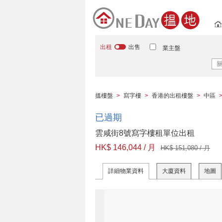
出租
出售
業主盤
搵樓盤
>
寫字樓
>
香港的出租樓盤
>
中區
已過期
雲咸街8號寫字樓租單位出租
HK$ 146,044 / 月
HK$ 151,080 / 月
詳細物業資料
大廈資料
地圖