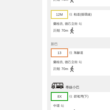
12M
往
柏道(循環線)
蘭桂坊, 德己立街
站
距離
70m
新巴
13
往
旭龢道
蘭桂坊, 德己立街
站
距離
70m
專線小巴
8X
往
碧瑤灣(下)
中環
站