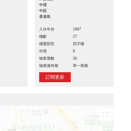
中環
中區
香港島
入伙年份
1997
樓齡
27
樓盤類型
寫字樓
街號
8
物業層數
30
物業擁有權
單一業權
訂閱更新