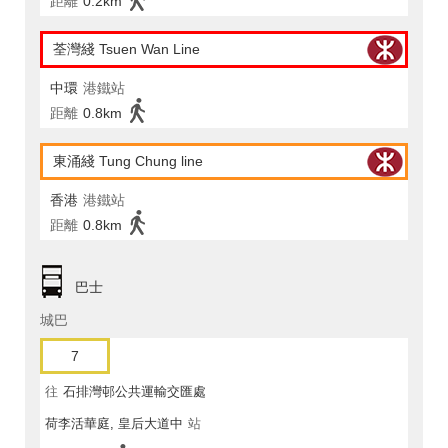
距離
0.2km
荃灣綫 Tsuen Wan Line
中環
港鐵站
距離
0.8km
東涌綫 Tung Chung line
香港
港鐵站
距離
0.8km
巴士
城巴
7
往
石排灣邨公共運輸交匯處
荷李活華庭, 皇后大道中
站