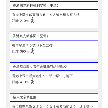
香港國際蒙特梭利學校（中環）
香港上環文咸東街３５－４３號文華大廈３樓
距離
210m
香港真光幼稚園（堅道）
香港堅道７５號地下至二樓
距離
390m
香港基督教女青年會戴翰芬幼兒學校
香港中環皇后大道中９９號中環中心地下
距離
410m
聖馬太堂幼稚園
香港荷李活道２３２－２３４號及新街２９－３１號地