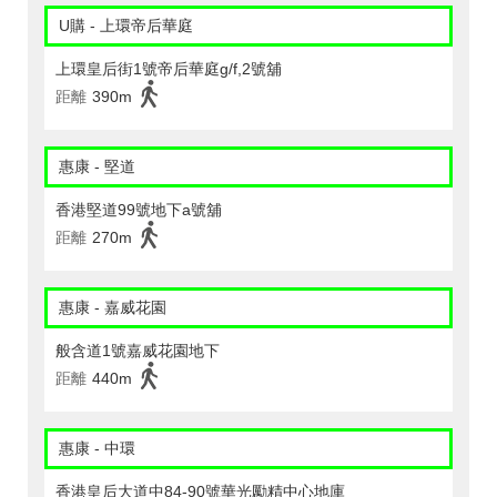
U購 - 上環帝后華庭
上環皇后街1號帝后華庭g/f,2號舖
距離
390m
惠康 - 堅道
香港堅道99號地下a號舖
距離
270m
惠康 - 嘉威花園
般含道1號嘉威花園地下
距離
440m
惠康 - 中環
香港皇后大道中84-90號華光勵精中心地庫