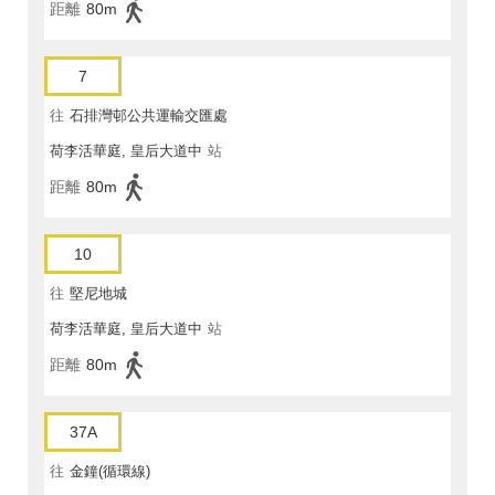
距離
80m
7
往
石排灣邨公共運輸交匯處
荷李活華庭, 皇后大道中
站
距離
80m
10
往
堅尼地城
荷李活華庭, 皇后大道中
站
距離
80m
37A
往
金鐘(循環線)