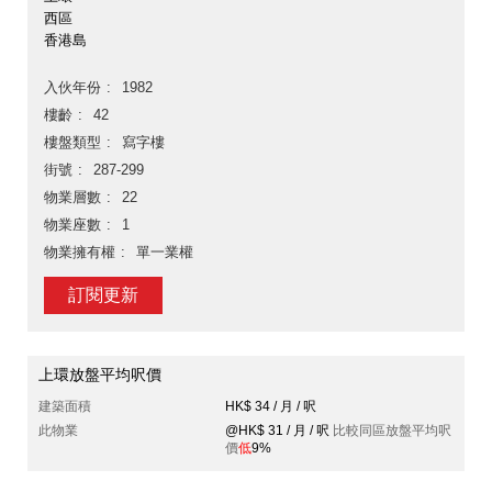
西區
香港島
入伙年份
1982
樓齡
42
樓盤類型
寫字樓
街號
287-299
物業層數
22
物業座數
1
物業擁有權
單一業權
訂閱更新
上環放盤平均呎價
建築面積
HK$ 34 / 月 / 呎
此物業
@HK$ 31 / 月 / 呎
比較同區放盤平均呎
價
低
9%