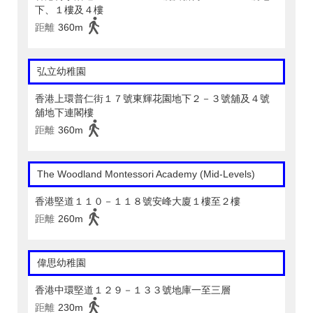
下、１樓及４樓
距離
360m
弘立幼稚園
香港上環普仁街１７號東輝花園地下２－３號舖及４號
舖地下連閣樓
距離
360m
The Woodland Montessori Academy (Mid-Levels)
香港堅道１１０－１１８號安峰大廈１樓至２樓
距離
260m
偉思幼稚園
香港中環堅道１２９－１３３號地庫一至三層
距離
230m