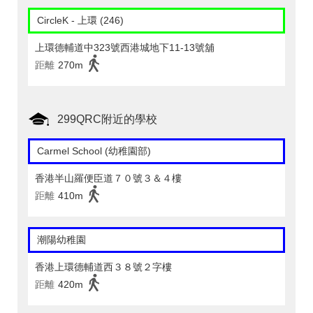
CircleK - 上環 (246)
上環德輔道中323號西港城地下11-13號舖
距離
270m
299QRC附近的學校
Carmel School (幼稚園部)
香港半山羅便臣道７０號３＆４樓
距離
410m
潮陽幼稚園
香港上環德輔道西３８號２字樓
距離
420m