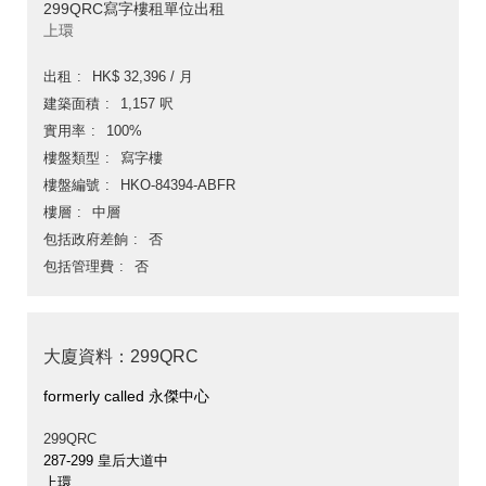
299QRC寫字樓租單位出租
上環
出租
HK$ 32,396 / 月
建築面積
1,157 呎
實用率
100%
樓盤類型
寫字樓
樓盤編號
HKO-84394-ABFR
樓層
中層
包括政府差餉
否
包括管理費
否
大廈資料：299QRC
formerly called 永傑中心
299QRC
287-299 皇后大道中
上環