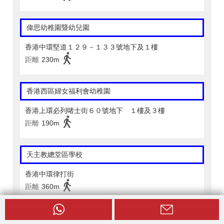
偉思幼稚園暨幼兒園
香港中環堅道１２９－１３３號地下及１樓
距離
230m
香港西區婦女福利會幼稚園
香港上環必列啫士街６０號地下 １樓及３樓
距離
190m
天主教總堂區學校
香港中環律打街
距離
360m
中西區聖安多尼學校