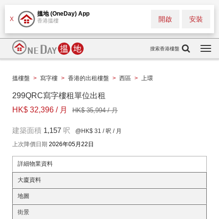
搵地 (OneDay) App
開啟
安裝
X
香港搵樓
搜索香港樓盤
Togg
navi
搵樓盤
>
寫字樓
>
香港的出租樓盤
>
西區
>
上環
299QRC寫字樓租單位出租
HK$ 32,396 / 月
HK$ 35,994 / 月
建築面積
1,157
呎
@HK$ 31
/ 呎 / 月
上次降價日期
2026年05月22日
詳細物業資料
大廈資料
地圖
街景