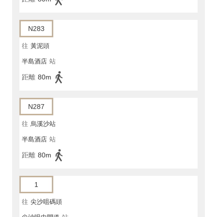
N283
往
黃泥頭
半島酒店
站
距離
80m
N287
往
烏溪沙站
半島酒店
站
距離
80m
1
往
尖沙咀碼頭