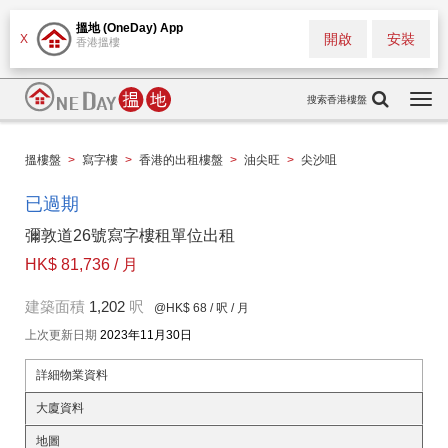
搵地 (OneDay) App
開啟
安裝
X
香港搵樓
搜索香港樓盤
Togg
navi
搵樓盤
>
寫字樓
>
香港的出租樓盤
>
油尖旺
>
尖沙咀
已過期
彌敦道26號寫字樓租單位出租
HK$ 81,736 / 月
建築面積
1,202
呎
@HK$ 68
/ 呎 / 月
上次更新日期
2023年11月30日
詳細物業資料
大廈資料
地圖