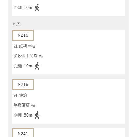
距離
10m
九巴
N216
往
紅磡車站
尖沙咀中間道
站
距離
10m
N216
往
油塘
半島酒店
站
距離
80m
N241