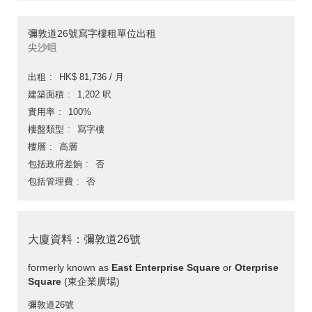
彌敦道26號寫字樓租單位出租
尖沙咀
出租
HK$ 81,736 / 月
建築面積
1,202 呎
實用率
100%
樓盤類型
寫字樓
樓層
高層
包括政府差餉
否
包括管理費
否
大廈資料：彌敦道26號
formerly known as
East Enterprise Square
or
Oterprise
Square
(東企業廣場)
彌敦道26號