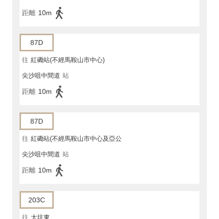
距離
10m
87D
往
紅磡站(不經馬鞍山市中心)
尖沙咀中間道
站
距離
10m
87D
往
紅磡站(不經馬鞍山市中心及亞公
尖沙咀中間道
站
角街)
距離
10m
203C
往
大坑東