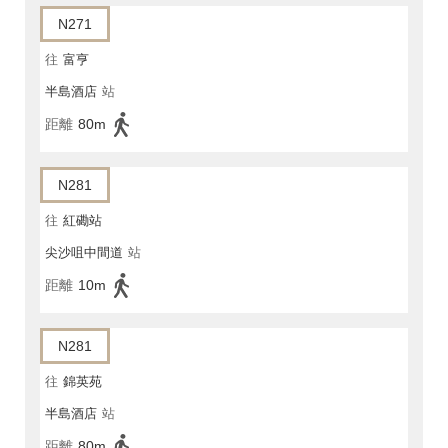
N271
往
富亨
半島酒店
站
距離
80m
N281
往
紅磡站
尖沙咀中間道
站
距離
10m
N281
往
錦英苑
半島酒店
站
距離
80m