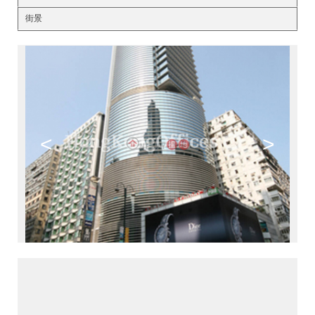
街景
<
>