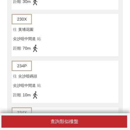
距離
30m
230X
往
黃埔花園
尖沙咀中間道
站
距離
70m
234P
往
尖沙咀碼頭
尖沙咀中間道
站
距離
10m
234X
查詢類似樓盤
往
灣景花園