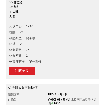
26 彌敦道
尖沙咀
油尖旺
九龍
入伙年份
1997
樓齡
27
樓盤類型
寫字樓
街號
26
物業層數
28
物業座數
1
物業擁有權
單一業權
訂閱更新
尖沙咀放盤平均呎價
建築面積
HK$ 34 / 月 / 呎
此物業
@HK$ 68 / 月 / 呎
比較同區放盤平均呎
價
高
100%