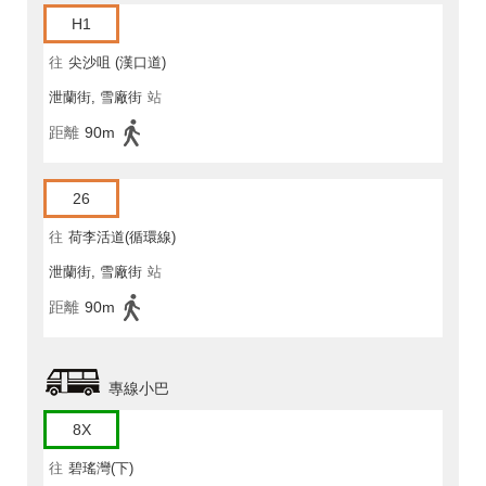
H1
往
尖沙咀 (漢口道)
泄蘭街, 雪廠街
站
距離
90m
26
往
荷李活道(循環線)
泄蘭街, 雪廠街
站
距離
90m
專線小巴
8X
往
碧瑤灣(下)