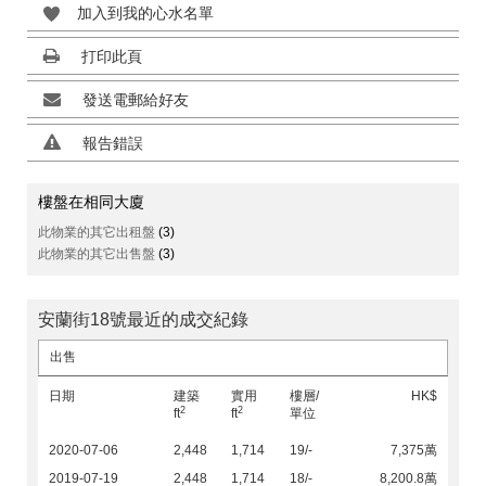
加入到我的心水名單
打印此頁
發送電郵給好友
報告錯誤
樓盤在相同大廈
此物業的其它出租盤
(3)
此物業的其它出售盤
(3)
安蘭街18號最近的成交紀錄
出售
日期
建築
實用
樓層/
HK$
2
2
ft
ft
單位
2020-07-06
2,448
1,714
19/-
7,375萬
2019-07-19
2,448
1,714
18/-
8,200.8萬