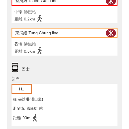
荃灣綫 Tsuen Wan Line
中環
港鐵站
距離
0.2km
東涌綫 Tung Chung line
香港
港鐵站
距離
0.5km
巴士
新巴
H1
往
尖沙咀(漢口道)
泄蘭街, 雪廠街
站
距離
90m