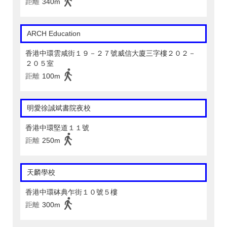
距離
340m
ARCH Education
香港中環雲咸街１９－２７號威信大廈三字樓２０２－
２０５室
距離
100m
明愛徐誠斌書院夜校
香港中環堅道１１號
距離
250m
天麟學校
香港中環砵典乍街１０號５樓
距離
300m