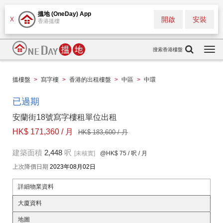
搵地 (OneDay) App
開啟
安裝
X
香港搵樓
搜索香港樓盤
Togg
navi
搵樓盤
>
寫字樓
>
香港的出租樓盤
>
中區
>
中環
已過期
安蘭街18號寫字樓租單位出租
HK$ 171,360 / 月
HK$ 183,600 / 月
建築面積
2,448
呎
[未核實]
@HK$ 75
/ 呎 / 月
上次降價日期
2023年08月02日
詳細物業資料
大廈資料
地圖