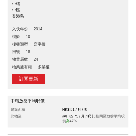
中環
中區
香港島
入伙年份
2014
樓齡
10
樓盤類型
寫字樓
街號
18
物業層數
24
物業擁有權
多業權
訂閱更新
中環放盤平均呎價
建築面積
HK$ 51 / 月 / 呎
此物業
@HK$ 75 / 月 / 呎
比較同區放盤平均呎
價
高
47%