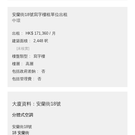
安蘭街18號寫字樓租單位出租
中環
出租
HK$ 171,360 / 月
建築面積
2,448 呎
[未核實]
樓盤類型
寫字樓
樓層
高層
包括政府差餉
否
包括管理費
否
大廈資料：安蘭街18號
分體式空調
安蘭街18號
18 安蘭街