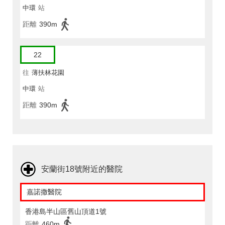
中環
站
距離
390m
22
往
薄扶林花園
中環
站
距離
390m
安蘭街18號附近的醫院
嘉諾撒醫院
香港島半山區舊山頂道1號
距離
460m