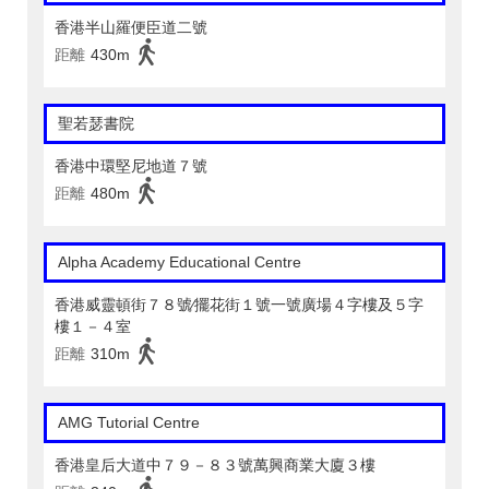
香港半山羅便臣道二號
距離
430m
聖若瑟書院
香港中環堅尼地道７號
距離
480m
Alpha Academy Educational Centre
香港威靈頓街７８號∕擺花街１號一號廣場４字樓及５字
樓１－４室
距離
310m
AMG Tutorial Centre
香港皇后大道中７９－８３號萬興商業大廈３樓