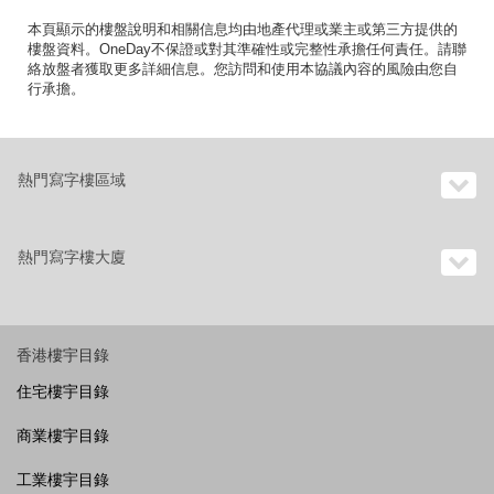
本頁顯示的樓盤說明和相關信息均由地產代理或業主或第三方提供的
樓盤資料。OneDay不保證或對其準確性或完整性承擔任何責任。請聯
絡放盤者獲取更多詳細信息。您訪問和使用本協議內容的風險由您自
行承擔。
熱門寫字樓區域
熱門寫字樓大廈
香港樓宇目錄
住宅樓宇目錄
商業樓宇目錄
工業樓宇目錄