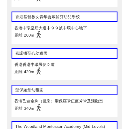
香港基督教女青年會戴翰芬幼兒學校
香港中環皇后大道中９９號中環中心地下
距離
260m
嘉諾撒聖心幼稚園
香港香港中環羅便臣道
距離
420m
聖保羅堂幼稚園
香港己連拿利（鐵崗）聖保羅堂伍庭芳堂及活動室
距離
340m
The Woodland Montessori Academy (Mid-Levels)