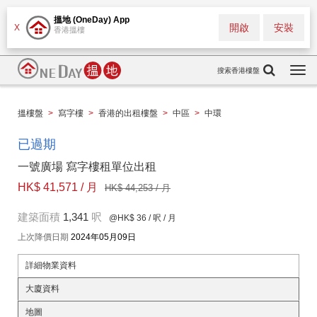
搵地 (OneDay) App
開啟
安裝
X
香港搵樓
搜索香港樓盤
Togg
navi
搵樓盤
>
寫字樓
>
香港的出租樓盤
>
中區
>
中環
已過期
一號廣場 寫字樓租單位出租
HK$ 41,571 / 月
HK$ 44,253 / 月
建築面積
1,341
呎
@HK$ 36
/ 呎 / 月
上次降價日期
2024年05月09日
詳細物業資料
大廈資料
地圖