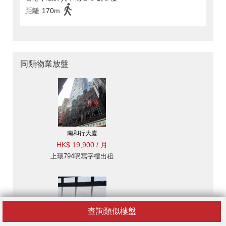
距離
170m
同類物業放盤
南和行大廈
HK$ 19,900 / 月
上環794呎寫字樓出租
查詢類似樓盤