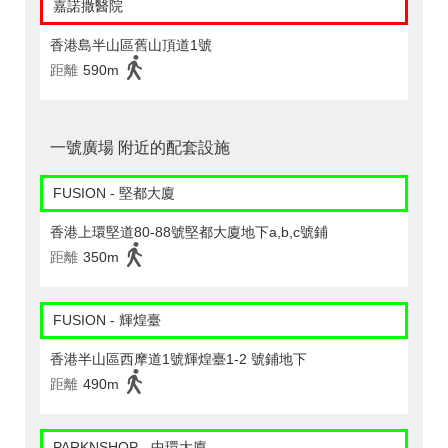
嘉諾撒醫院
香港島半山區舊山頂道1號
距離
590m
一號廣場 附近的配套設施
FUSION - 堅都大廈
香港上環堅道80-88號堅都大廈地下a,b,c號鋪
距離
350m
FUSION - 輝煌臺
香港半山區西摩道1號輝煌臺1-2 號鋪地下
距離
490m
PARKNSHOP - 中環大廈