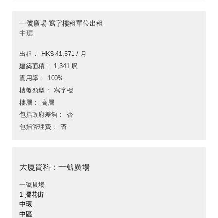
一號廣場 寫字樓租單位出租
中環
出租
HK$ 41,571 / 月
建築面積
1,341 呎
實用率
100%
樓盤類型
寫字樓
樓層
高層
包括政府差餉
否
包括管理費
否
大廈資料：一號廣場
一號廣場
1 擺花街
中環
中區