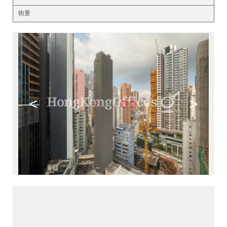
街景
<
>