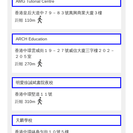
AMG Tutorial Centre
香港皇后大道中７９－８３號萬興商業大廈３樓
距離
110m
ARCH Education
香港中環雲咸街１９－２７號威信大廈三字樓２０２－
２０５室
距離
270m
明愛徐誠斌書院夜校
香港中環堅道１１號
距離
310m
天麟學校
香港中環砵典乍街１０號５樓