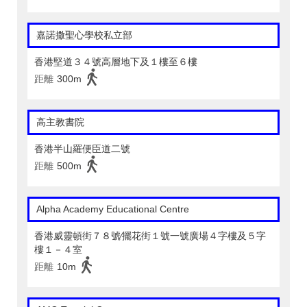
嘉諾撒聖心學校私立部
香港堅道３４號高層地下及１樓至６樓
距離
300m
高主教書院
香港半山羅便臣道二號
距離
500m
Alpha Academy Educational Centre
香港威靈頓街７８號∕擺花街１號一號廣場４字樓及５字
樓１－４室
距離
10m