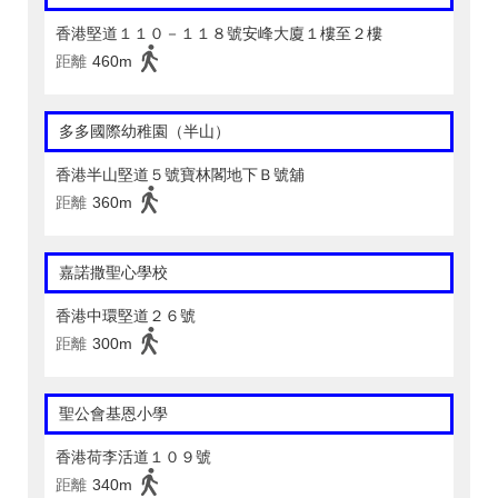
香港堅道１１０－１１８號安峰大廈１樓至２樓
距離
460m
多多國際幼稚園（半山）
香港半山堅道５號寶林閣地下Ｂ號舖
距離
360m
嘉諾撒聖心學校
香港中環堅道２６號
距離
300m
聖公會基恩小學
香港荷李活道１０９號
距離
340m