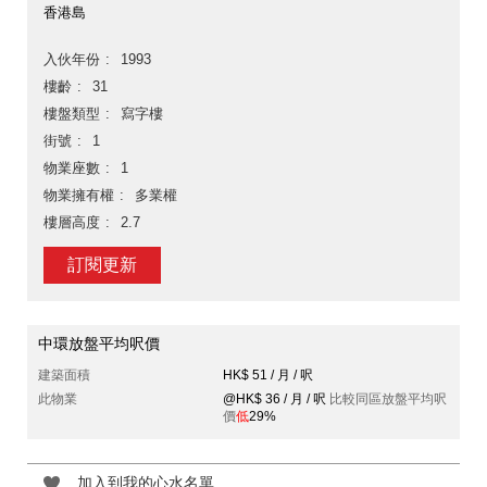
香港島
入伙年份
1993
樓齡
31
樓盤類型
寫字樓
街號
1
物業座數
1
物業擁有權
多業權
樓層高度
2.7
訂閱更新
中環放盤平均呎價
建築面積
HK$ 51 / 月 / 呎
此物業
@HK$ 36 / 月 / 呎
比較同區放盤平均呎
價
低
29%
加入到我的心水名單