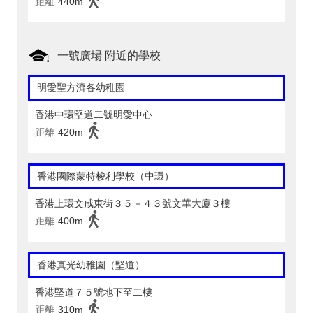
距離
440m
一號廣場 附近的學校
明愛聖方濟各幼稚園
香港中環堅道二號明愛中心
距離
420m
香港國際蒙特梭利學校（中環）
香港上環文咸東街３５－４３號文華大廈３樓
距離
400m
香港真光幼稚園（堅道）
香港堅道７５號地下至二樓
距離
310m