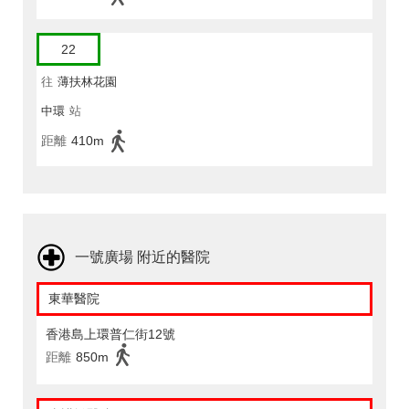
22
往
薄扶林花園
中環
站
距離
410m
一號廣場 附近的醫院
東華醫院
香港島上環普仁街12號
距離
850m