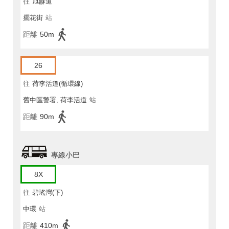
往
旭龢道
擺花街
站
距離
50m
26
往
荷李活道(循環線)
舊中區警署, 荷李活道
站
距離
90m
專線小巴
8X
往
碧瑤灣(下)
中環
站
距離
410m